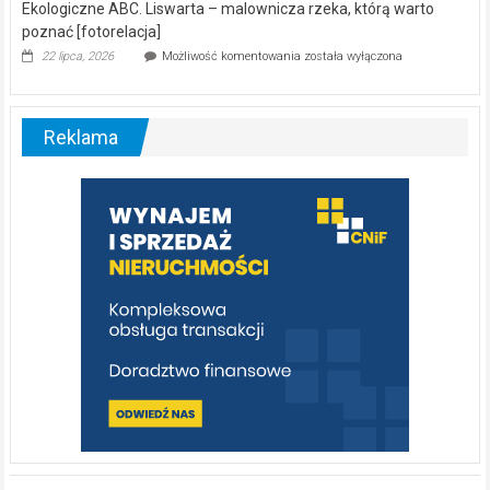
Ekologiczne ABC. Liswarta – malownicza rzeka, którą warto
poznać [fotorelacja]
Ekologiczne
22 lipca, 2026
Możliwość komentowania
została wyłączona
ABC.
Liswarta
–
malownicza
Reklama
rzeka,
którą
warto
poznać
[fotorelacja]