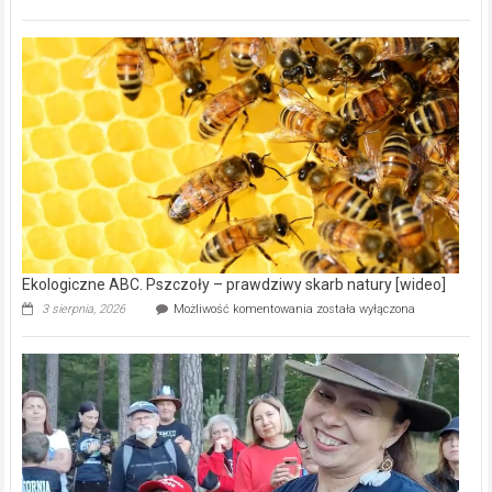
ABC.
Gmina
Wręczyca
Wielka
z
dofinansowaniem
ponad
15,6
mln
na
modernizację
oczyszczalni
ścieków
[wideo]
Ekologiczne ABC. Pszczoły – prawdziwy skarb natury [wideo]
Ekologiczne
3 sierpnia, 2026
Możliwość komentowania
została wyłączona
ABC.
Pszczoły
–
prawdziwy
skarb
natury
[wideo]