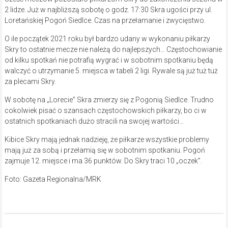
2 lidze. Już w najbliższą sobotę o godz. 17:30 Skra ugości przy ul.
Loretańskiej Pogoń Siedlce. Czas na przełamanie i zwycięstwo.
O ile początek 2021 roku był bardzo udany w wykonaniu piłkarzy
Skry to ostatnie mecze nie należą do najlepszych… Częstochowianie
od kilku spotkań nie potrafią wygrać i w sobotnim spotkaniu będą
walczyć o utrzymanie 5. miejsca w tabeli 2 ligi. Rywale są już tuż tuż
za plecami Skry.
W sobotę na „Lorecie” Skra zmierzy się z Pogonią Siedlce. Trudno
cokolwiek pisać o szansach częstochowskich piłkarzy, bo ci w
ostatnich spotkaniach dużo stracili na swojej wartości…
Kibice Skry mają jednak nadzieję, że piłkarze wszystkie problemy
mają już za sobą i przełamią się w sobotnim spotkaniu. Pogoń
zajmuje 12. miejsce i ma 36 punktów. Do Skry traci 10 „oczek”.
Foto: Gazeta Regionalna/MRK