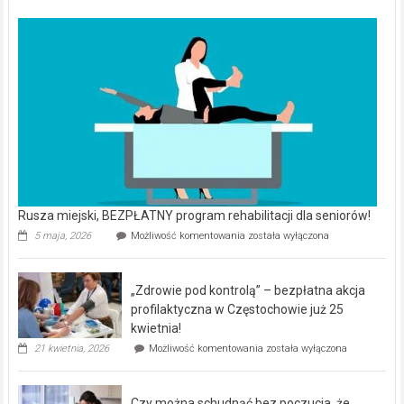
Rusza miejski, BEZPŁATNY program rehabilitacji dla seniorów!
Rusza
5 maja, 2026
Możliwość komentowania
została wyłączona
miejski,
BEZPŁATNY
program
„Zdrowie pod kontrolą” – bezpłatna akcja
rehabilitacji
dla
profilaktyczna w Częstochowie już 25
seniorów!
kwietnia!
„Zdrowie
21 kwietnia, 2026
Możliwość komentowania
została wyłączona
pod
kontrolą”
–
Czy można schudnąć bez poczucia, że