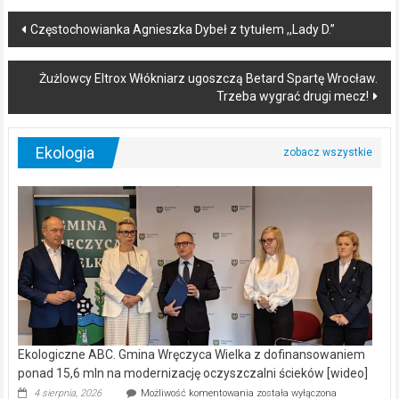
Post
Częstochowianka Agnieszka Dybeł z tytułem ,,Lady D.”
navigation
Żużlowcy Eltrox Włókniarz ugoszczą Betard Spartę Wrocław.
Trzeba wygrać drugi mecz!
Ekologia
Ekologiczne ABC. Gmina Wręczyca Wielka z dofinansowaniem
ponad 15,6 mln na modernizację oczyszczalni ścieków [wideo]
Ekologiczne
4 sierpnia, 2026
Możliwość komentowania
została wyłączona