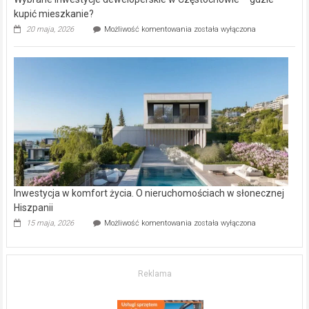
kupić mieszkanie?
Wybrane
20 maja, 2026
Możliwość komentowania
została wyłączona
inwestycje
deweloperskie
w Częstochowie
–
gdzie
kupić
mieszkanie?
Inwestycja w komfort życia. O nieruchomościach w słonecznej
Hiszpanii
Inwestycja
15 maja, 2026
Możliwość komentowania
została wyłączona
w komfort
życia.
O nieruchomościach
w słonecznej
Reklama
Hiszpanii