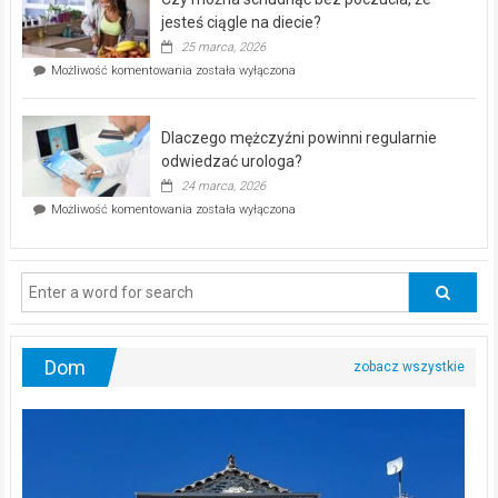
bezpłatna
akcja
jesteś ciągle na diecie?
profilaktyczna
25 marca, 2026
w
Czy
Możliwość komentowania
została wyłączona
Częstochowie
można
już
schudnąć
25
bez
kwietnia!
Dlaczego mężczyźni powinni regularnie
poczucia,
że
odwiedzać urologa?
jesteś
24 marca, 2026
ciągle
Dlaczego
Możliwość komentowania
została wyłączona
na
mężczyźni
diecie?
powinni
regularnie
odwiedzać
urologa?
Dom