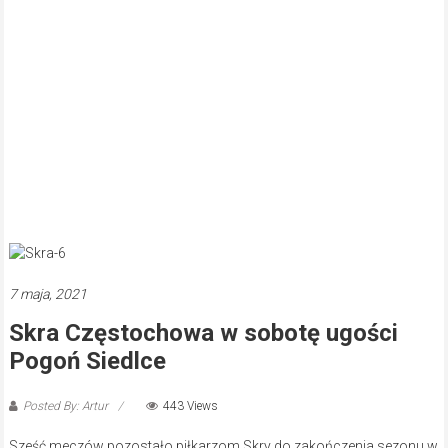
7 maja, 2021
Skra Częstochowa w sobotę ugości
Pogoń Siedlce
Posted By: Artur
443 Views
Sześć meczów pozostało piłkarzom Skry do zakończenia sezonu w