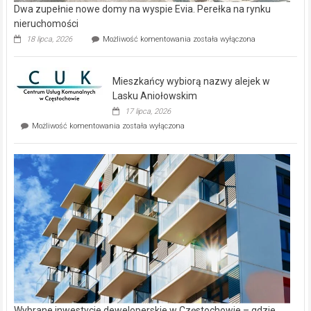
Dwa zupełnie nowe domy na wyspie Evia. Perełka na rynku
nieruchomości
Dwa
18 lipca, 2026
Możliwość komentowania
została wyłączona
zupełnie
nowe
domy
Mieszkańcy wybiorą nazwy alejek w
na
wyspie
Lasku Aniołowskim
Evia.
17 lipca, 2026
Perełka
Mieszkańcy
Możliwość komentowania
została wyłączona
na
wybiorą
rynku
nazwy
nieruchomości
alejek
w
Lasku
Aniołowskim
Wybrane inwestycje deweloperskie w Częstochowie – gdzie