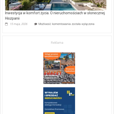
Inwestycja w komfort życia. O nieruchomościach w słonecznej
Hiszpanii
Inwestycja
15 maja, 2026
Możliwość komentowania
została wyłączona
w komfort
życia.
O nieruchomościach
w słonecznej
Reklama
Hiszpanii