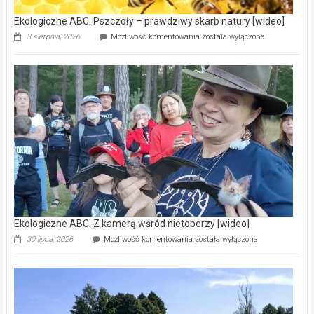
Ekologiczne ABC. Pszczoły – prawdziwy skarb natury [wideo]
Ekologiczne
3 sierpnia, 2026
Możliwość komentowania
została wyłączona
ABC.
Pszczoły
–
prawdziwy
skarb
natury
[wideo]
Ekologiczne ABC. Z kamerą wśród nietoperzy [wideo]
Ekologiczne
30 lipca, 2026
Możliwość komentowania
została wyłączona
ABC.
Z
kamerą
wśród
nietoperzy
[wideo]