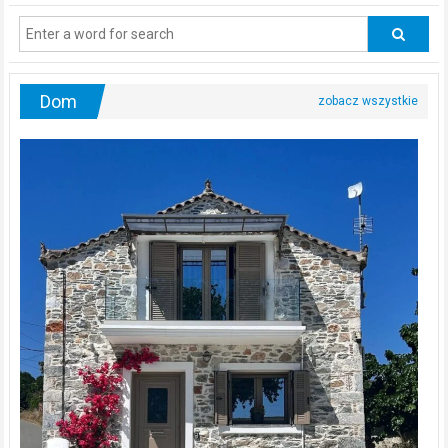
regularnie
odwiedzać
urologa?
Dom