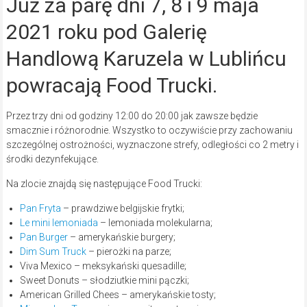
Już za parę dni 7, 8 i 9 maja
2021 roku pod Galerię
Handlową Karuzela w Lublińcu
powracają Food Trucki.
Przez trzy dni od godziny 12:00 do 20:00 jak zawsze będzie
smacznie i różnorodnie. Wszystko to oczywiście przy zachowaniu
szczególnej ostrożności, wyznaczone strefy, odległości co 2 metry i
środki dezynfekujące.
Na zlocie znajdą się następujące Food Trucki:
Pan Fryta
– prawdziwe belgijskie frytki;
Le mini lemoniada
– lemoniada molekularna;
Pan Burger
– amerykańskie burgery;
Dim Sum Truck
– pierożki na parze;
Viva Mexico – meksykański quesadille;
Sweet Donuts – słodziutkie mini pączki;
American Grilled Chees – amerykańskie tosty;