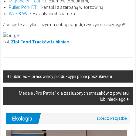
Migrand on Tour
– niesamowite pastrami;
Pulled Pork F.T
– kanapki z szarpaną wieprzowiną;
Wok & Walk
– azjatycki chow mein.
Zostaje teraz tylko liczyć na dobrą pogodę i życzyć smacznego!!!
Fot.
Zlot Food Trucków Lubliniec
Post
Lubliniec – pracownicy produkcyjni pilnie poszukiwani
navigation
Medale „Pro Patria” dla zasłużonych strażaków z powiatu
lublinieckiego
Ekologia