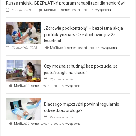
Rusza miejski, BEZPŁATNY program rehabilitacji dla seniorów!
Rusza
5 maja, 2026
Możliwość komentowania
została wyłączona
miejski,
BEZPŁATNY
program
„Zdrowie pod kontrolą” – bezpłatna akcja
rehabilitacji
dla
profilaktyczna w Częstochowie już 25
seniorów!
kwietnia!
„Zdrowie
21 kwietnia, 2026
Możliwość komentowania
została wyłączona
pod
kontrolą”
–
Czy można schudnąć bez poczucia, że
bezpłatna
akcja
jesteś ciągle na diecie?
profilaktyczna
25 marca, 2026
w
Czy
Możliwość komentowania
została wyłączona
Częstochowie
można
już
schudnąć
25
bez
kwietnia!
Dlaczego mężczyźni powinni regularnie
poczucia,
że
odwiedzać urologa?
jesteś
24 marca, 2026
ciągle
Dlaczego
Możliwość komentowania
została wyłączona
na
mężczyźni
diecie?
powinni