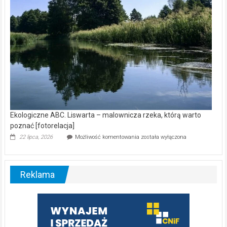
Ekologiczne ABC. Liswarta – malownicza rzeka, którą warto
poznać [fotorelacja]
Ekologiczne
22 lipca, 2026
Możliwość komentowania
została wyłączona
ABC.
Liswarta
–
malownicza
Reklama
rzeka,
którą
warto
poznać
[fotorelacja]