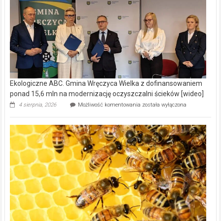
Ekologiczne ABC. Gmina Wręczyca Wielka z dofinansowaniem
ponad 15,6 mln na modernizację oczyszczalni ścieków [wideo]
Ekologiczne
4 sierpnia, 2026
Możliwość komentowania
została wyłączona
ABC.
Gmina
Wręczyca
Wielka
z
dofinansowaniem
ponad
15,6
mln
na
modernizację
oczyszczalni
ścieków
[wideo]