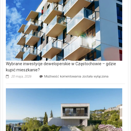
w
Lasku
Aniołowskim
Wybrane inwestycje deweloperskie w Częstochowie – gdzie
kupić mieszkanie?
Wybrane
20 maja, 2026
Możliwość komentowania
została wyłączona
inwestycje
deweloperskie
w Częstochowie
–
gdzie
kupić
mieszkanie?