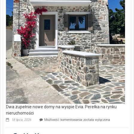
Dwa zupełnie nowe domy na wyspie Evia. Perełka na rynku
nieruchomości
Dwa
18 lipca, 2026
Możliwość komentowania
została wyłączona
zupełnie
nowe
domy