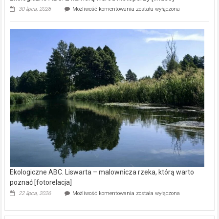
Ekologiczne
30 lipca, 2026
Możliwość komentowania
została wyłączona
ABC.
Z
kamerą
wśród
nietoperzy
[wideo]
Ekologiczne ABC. Liswarta – malownicza rzeka, którą warto
poznać [fotorelacja]
Ekologiczne
22 lipca, 2026
Możliwość komentowania
została wyłączona
ABC.
Liswarta
–