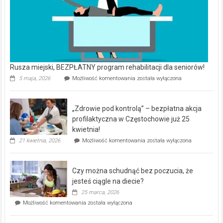
Rusza miejski, BEZPŁATNY program rehabilitacji dla seniorów!
Rusza
5 maja, 2026
Możliwość komentowania
została wyłączona
miejski,
BEZPŁATNY
program
„Zdrowie pod kontrolą” – bezpłatna akcja
rehabilitacji
dla
profilaktyczna w Częstochowie już 25
seniorów!
kwietnia!
„Zdrowie
21 kwietnia, 2026
Możliwość komentowania
została wyłączona
pod
kontrolą”
–
Czy można schudnąć bez poczucia, że
bezpłatna
akcja
jesteś ciągle na diecie?
profilaktyczna
25 marca, 2026
w
Czy
Możliwość komentowania
została wyłączona
Częstochowie
można
już
schudnąć
25