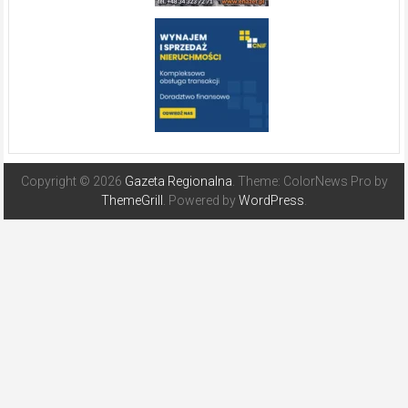
Copyright © 2026
Gazeta Regionalna
. Theme: ColorNews Pro by
ThemeGrill
. Powered by
WordPress
.