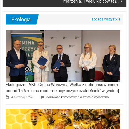
marzenia… I wielu kibiców też…
Ekologia
Ekologiczne ABC. Gmina Wręczyca Wielka z dofinansowaniem
ponad 15,6 mln na modernizację oczyszczalni ścieków [wideo]
Ekologiczne
4 sierpnia, 2026
Możliwość komentowania
została wyłączona
ABC.
Gmina
Wręczyca
Wielka
z
dofinansowaniem