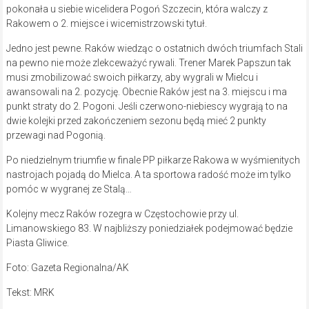
pokonała u siebie wicelidera Pogoń Szczecin, która walczy z
Rakowem o 2. miejsce i wicemistrzowski tytuł.
Jedno jest pewne. Raków wiedząc o ostatnich dwóch triumfach Stali
na pewno nie może zlekceważyć rywali. Trener Marek Papszun tak
musi zmobilizować swoich piłkarzy, aby wygrali w Mielcu i
awansowali na 2. pozycję. Obecnie Raków jest na 3. miejscu i ma
punkt straty do 2. Pogoni. Jeśli czerwono-niebiescy wygrają to na
dwie kolejki przed zakończeniem sezonu będą mieć 2 punkty
przewagi nad Pogonią.
Po niedzielnym triumfie w finale PP piłkarze Rakowa w wyśmienitych
nastrojach pojadą do Mielca. A ta sportowa radość może im tylko
pomóc w wygranej ze Stalą…
Kolejny mecz Raków rozegra w Częstochowie przy ul.
Limanowskiego 83. W najbliższy poniedziałek podejmować będzie
Piasta Gliwice.
Foto: Gazeta Regionalna/AK
Tekst: MRK