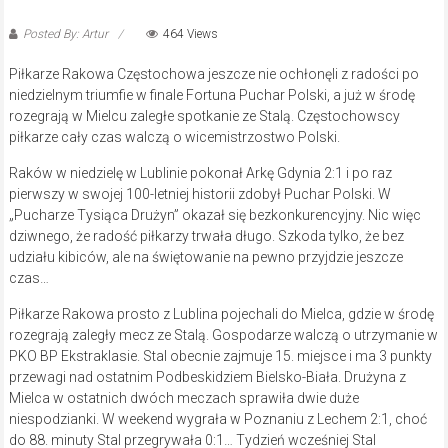
Posted By: Artur
464 Views
Piłkarze Rakowa Częstochowa jeszcze nie ochłonęli z radości po
niedzielnym triumfie w finale Fortuna Puchar Polski, a już w środę
rozegrają w Mielcu zaległe spotkanie ze Stalą. Częstochowscy
piłkarze cały czas walczą o wicemistrzostwo Polski.
Raków w niedzielę w Lublinie pokonał Arkę Gdynia 2:1 i po raz
pierwszy w swojej 100-letniej historii zdobył Puchar Polski. W
„Pucharze Tysiąca Drużyn” okazał się bezkonkurencyjny. Nic więc
dziwnego, że radość piłkarzy trwała długo. Szkoda tylko, że bez
udziału kibiców, ale na świętowanie na pewno przyjdzie jeszcze
czas…
Piłkarze Rakowa prosto z Lublina pojechali do Mielca, gdzie w środę
rozegrają zaległy mecz ze Stalą. Gospodarze walczą o utrzymanie w
PKO BP Ekstraklasie. Stal obecnie zajmuje 15. miejsce i ma 3 punkty
przewagi nad ostatnim Podbeskidziem Bielsko-Biała. Drużyna z
Mielca w ostatnich dwóch meczach sprawiła dwie duże
niespodzianki. W weekend wygrała w Poznaniu z Lechem 2:1, choć
do 88. minuty Stal przegrywała 0:1… Tydzień wcześniej Stal