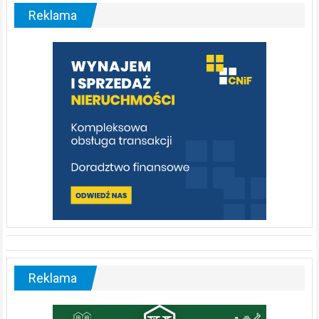
malownicza
Reklama
rzeka,
którą
warto
poznać
[fotorelacja]
Reklama