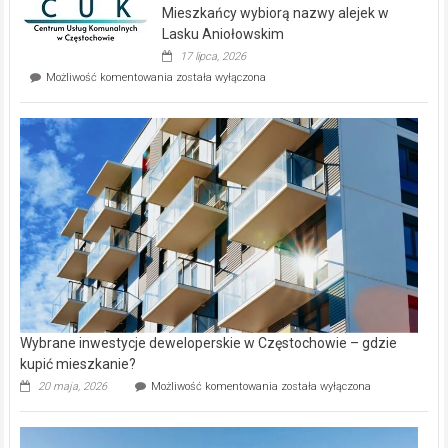
Mieszkańcy wybiorą nazwy alejek w
na
wyspie
Lasku Aniołowskim
Evia.
17 lipca, 2026
Perełka
Mieszkańcy
Możliwość komentowania
została wyłączona
na
wybiorą
rynku
nazwy
nieruchomości
alejek
w
Lasku
Aniołowskim
Wybrane inwestycje deweloperskie w Częstochowie – gdzie
kupić mieszkanie?
Wybrane
20 maja, 2026
Możliwość komentowania
została wyłączona
inwestycje
deweloperskie
w Częstochowie