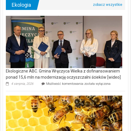
Ekologia
Ekologiczne ABC. Gmina Wręczyca Wielka z dofinansowaniem
ponad 15,6 mln na modernizację oczyszczalni ścieków [wideo]
Ekologiczne
4 sierpnia, 2026
Możliwość komentowania
została wyłączona
ABC.
Gmina
Wręczyca
Wielka
z
dofinansowaniem
ponad
15,6
mln
na