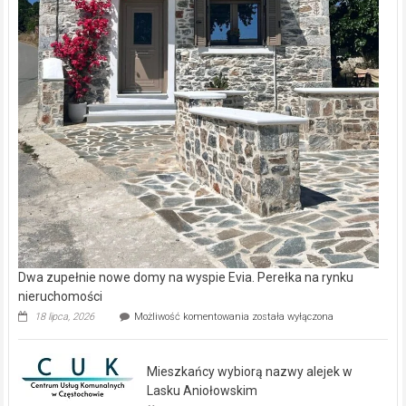
Dwa zupełnie nowe domy na wyspie Evia. Perełka na rynku
nieruchomości
Dwa
18 lipca, 2026
Możliwość komentowania
została wyłączona
zupełnie
nowe
domy
Mieszkańcy wybiorą nazwy alejek w
na
wyspie
Lasku Aniołowskim
Evia.