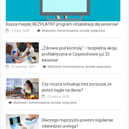
Rusza miejski, BEZPŁATNY program rehabilitacji dla seniorów!
Rusza
5 maja, 2026
Możliwość komentowania
została wyłączona
miejski,
BEZPŁATNY
program
„Zdrowie pod kontrolą” – bezpłatna akcja
rehabilitacji
dla
profilaktyczna w Częstochowie już 25
seniorów!
kwietnia!
„Zdrowie
21 kwietnia, 2026
Możliwość komentowania
została wyłączona
pod
kontrolą”
–
Czy można schudnąć bez poczucia, że
bezpłatna
akcja
jesteś ciągle na diecie?
profilaktyczna
25 marca, 2026
w
Czy
Możliwość komentowania
została wyłączona
Częstochowie
można
już
schudnąć
25
bez
kwietnia!
Dlaczego mężczyźni powinni regularnie
poczucia,
że
odwiedzać urologa?