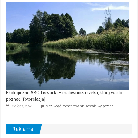
kamerą
wśród
nietoperzy
[wideo]
Ekologiczne ABC. Liswarta – malownicza rzeka, którą warto
poznać [fotorelacja]
Ekologiczne
22 lipca, 2026
Możliwość komentowania
została wyłączona
ABC.
Liswarta
–
malownicza
Reklama
rzeka,
którą