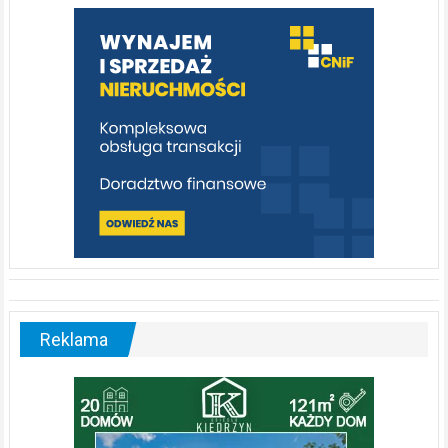
warto
poznać
[fotorelacja]
Reklama