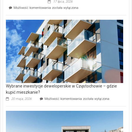
17 lipca, 2026
Perełka
Mieszkańcy
Możliwość komentowania
została wyłączona
na
wybiorą
rynku
nazwy
nieruchomości
alejek
w
Lasku
Aniołowskim
Wybrane inwestycje deweloperskie w Częstochowie – gdzie
kupić mieszkanie?
Wybrane
20 maja, 2026
Możliwość komentowania
została wyłączona
inwestycje
deweloperskie
w Częstochowie
–
gdzie
kupić
mieszkanie?