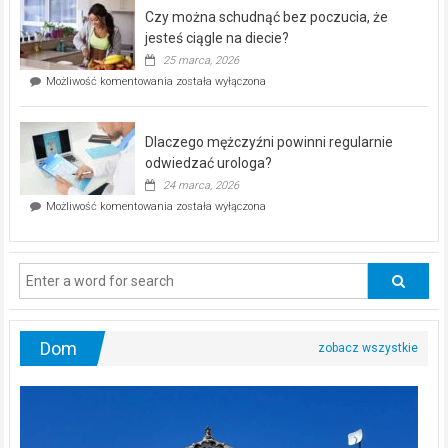
–
Czy można schudnąć bez poczucia, że
bezpłatna
akcja
jesteś ciągle na diecie?
profilaktyczna
25 marca, 2026
w
Czy
Możliwość komentowania
została wyłączona
Częstochowie
można
już
schudnąć
25
bez
kwietnia!
Dlaczego mężczyźni powinni regularnie
poczucia,
że
odwiedzać urologa?
jesteś
24 marca, 2026
ciągle
Dlaczego
Możliwość komentowania
została wyłączona
na
mężczyźni
diecie?
powinni
regularnie
odwiedzać
urologa?
Dom