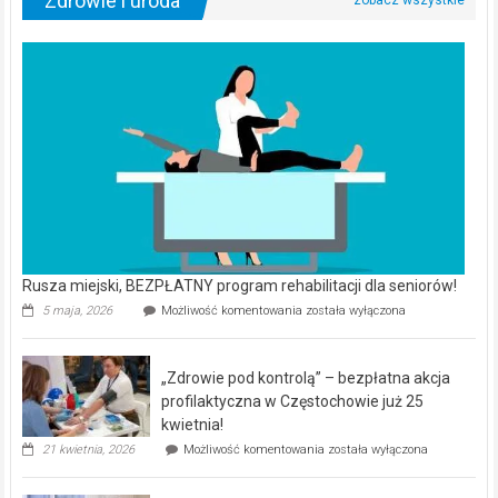
Zdrowie i uroda
Rusza miejski, BEZPŁATNY program rehabilitacji dla seniorów!
Rusza
5 maja, 2026
Możliwość komentowania
została wyłączona
miejski,
BEZPŁATNY
program
„Zdrowie pod kontrolą” – bezpłatna akcja
rehabilitacji
dla
profilaktyczna w Częstochowie już 25
seniorów!
kwietnia!
„Zdrowie
21 kwietnia, 2026
Możliwość komentowania
została wyłączona
pod
kontrolą”