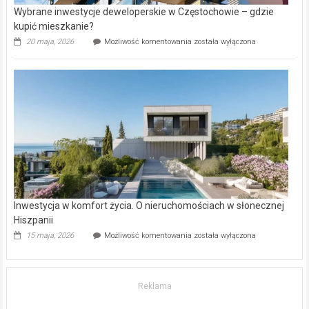
Wybrane inwestycje deweloperskie w Częstochowie – gdzie
kupić mieszkanie?
Wybrane
20 maja, 2026
Możliwość komentowania
została wyłączona
inwestycje
deweloperskie
w Częstochowie
–
gdzie
kupić
mieszkanie?
Inwestycja w komfort życia. O nieruchomościach w słonecznej
Hiszpanii
Inwestycja
15 maja, 2026
Możliwość komentowania
została wyłączona
w komfort
życia.
O nieruchomościach
w słonecznej
Reklama
Hiszpanii