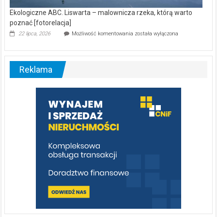
Ekologiczne ABC. Liswarta – malownicza rzeka, którą warto
poznać [fotorelacja]
Ekologiczne
22 lipca, 2026
Możliwość komentowania
została wyłączona
ABC.
Liswarta
–
malownicza
Reklama
rzeka,
którą
warto
poznać
[fotorelacja]