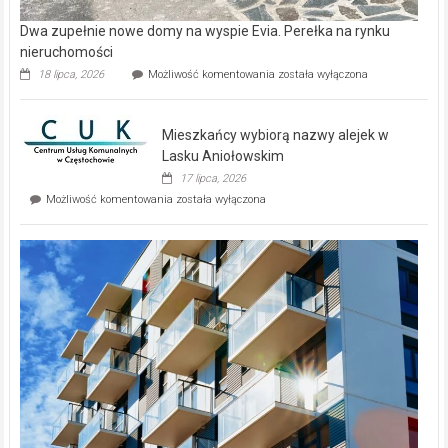
Dwa zupełnie nowe domy na wyspie Evia. Perełka na rynku
nieruchomości
Dwa
18 lipca, 2026
Możliwość komentowania
została wyłączona
zupełnie
nowe
domy
Mieszkańcy wybiorą nazwy alejek w
na
wyspie
Lasku Aniołowskim
Evia.
17 lipca, 2026
Perełka
Mieszkańcy
Możliwość komentowania
została wyłączona
na
wybiorą
rynku
nazwy
nieruchomości
alejek
w
Lasku
Aniołowskim