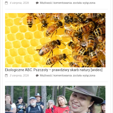
Ekologiczne
4 sierpnia, 2026
Możliwość komentowania
została wyłączona
ABC.
Gmina
Wręczyca
Wielka
z
dofinansowaniem
ponad
15,6
mln
na
modernizację
oczyszczalni
ścieków
[wideo]
Ekologiczne ABC. Pszczoły – prawdziwy skarb natury [wideo]
Ekologiczne
3 sierpnia, 2026
Możliwość komentowania
została wyłączona
ABC.
Pszczoły
–
prawdziwy
skarb
natury
[wideo]