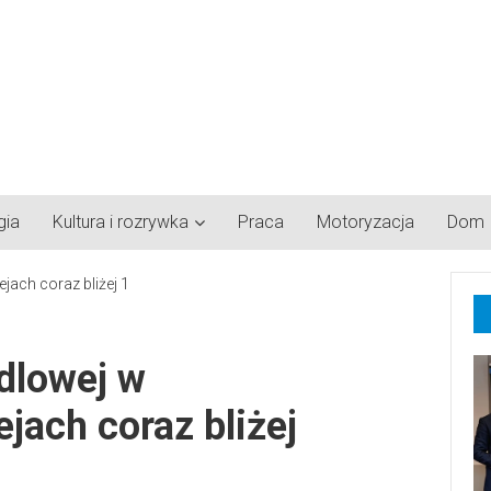
gia
Kultura i rozrywka
Praca
Motoryzacja
Dom
ndlowej w
jach coraz bliżej