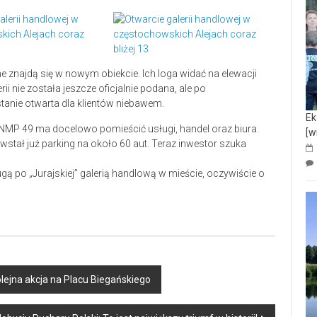
e znajdą się w nowym obiekcie. Ich loga widać na elewacji
ii nie została jeszcze oficjalnie podana, ale po
tanie otwarta dla klientów niebawem.
Ek
 NMP 49 ma docelowo pomieścić usługi, handel oraz biura.
[w
stał już parking na około 60 aut. Teraz inwestor szuka
rugą po „Jurajskiej” galerią handlową w mieście, oczywiście o
lejna akcja na Placu Biegańskiego