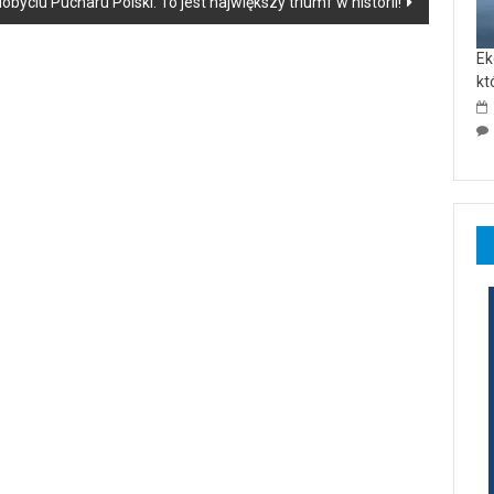
ciu Pucharu Polski: To jest największy triumf w historii!
Ek
kt