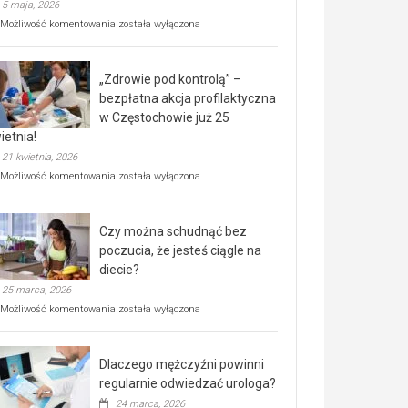
5 maja, 2026
Rusza
Możliwość komentowania
została wyłączona
miejski,
BEZPŁATNY
program
„Zdrowie pod kontrolą” –
rehabilitacji
dla
bezpłatna akcja profilaktyczna
seniorów!
w Częstochowie już 25
ietnia!
21 kwietnia, 2026
„Zdrowie
Możliwość komentowania
została wyłączona
pod
kontrolą”
–
Czy można schudnąć bez
bezpłatna
akcja
poczucia, że jesteś ciągle na
profilaktyczna
diecie?
w
25 marca, 2026
Częstochowie
już
Czy
Możliwość komentowania
została wyłączona
25
można
kwietnia!
schudnąć
bez
Dlaczego mężczyźni powinni
poczucia,
że
regularnie odwiedzać urologa?
jesteś
24 marca, 2026