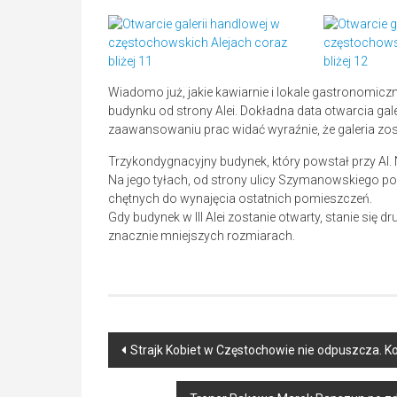
Wiadomo już, jakie kawiarnie i lokale gastronomiczn
budynku od strony Alei. Dokładna data otwarcia galer
zaawansowaniu prac widać wyraźnie, że galeria zos
Trzykondygnacyjny budynek, który powstał przy Al.
Na jego tyłach, od strony ulicy Szymanowskiego pow
chętnych do wynajęcia ostatnich pomieszczeń.
Gdy budynek w III Alei zostanie otwarty, stanie się d
znacznie mniejszych rozmiarach.
Post
Strajk Kobiet w Częstochowie nie odpuszcza. Ko
navigation