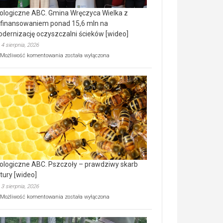
ologiczne ABC. Gmina Wręczyca Wielka z
finansowaniem ponad 15,6 mln na
dernizację oczyszczalni ścieków [wideo]
4 sierpnia, 2026
Ekologiczne
Możliwość komentowania
została wyłączona
ABC.
Gmina
Wręczyca
Wielka
z
dofinansowaniem
ponad
15,6
mln
na
modernizację
oczyszczalni
ścieków
ologiczne ABC. Pszczoły – prawdziwy skarb
[wideo]
tury [wideo]
3 sierpnia, 2026
Ekologiczne
Możliwość komentowania
została wyłączona
ABC.
Pszczoły
–