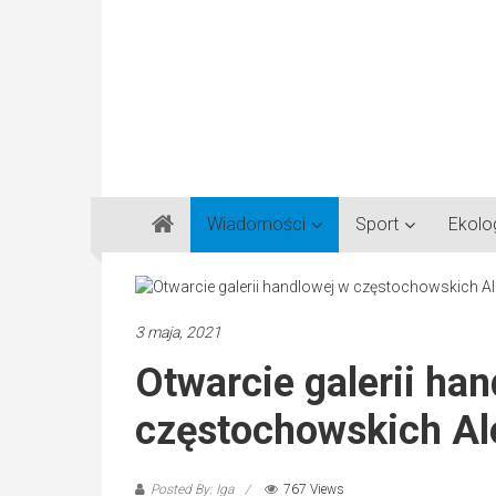
Gazeta
Wiadomości
Sport
Ekolo
Regionalna
Częstochowa,
Kłobuck,
Lubliniec,
3 maja, 2021
Myszków
Otwarcie galerii ha
częstochowskich Ale
Posted By: Iga
767 Views