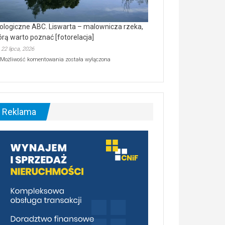
ologiczne ABC. Liswarta – malownicza rzeka,
órą warto poznać [fotorelacja]
22 lipca, 2026
Ekologiczne
Możliwość komentowania
została wyłączona
ABC.
Liswarta
–
malownicza
rzeka,
którą
Reklama
warto
poznać
[fotorelacja]