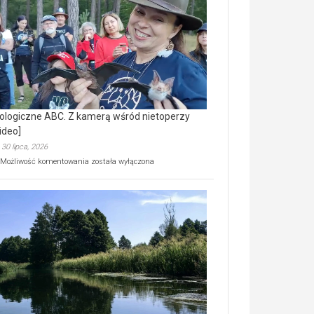
prawdziwy
skarb
natury
[wideo]
ologiczne ABC. Z kamerą wśród nietoperzy
ideo]
30 lipca, 2026
Ekologiczne
Możliwość komentowania
została wyłączona
ABC.
Z
kamerą
wśród
nietoperzy
[wideo]