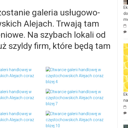
Ek
ostanie galeria usługowo-
do
mo
kich Alejach. Trwają tam
niowe. Na szybach lokali od
już szyldy firm, które będą tam
Ek
na