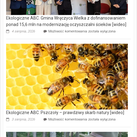
Ekologiczne ABC. Gmina Wręczyca Wielka z dofinansowaniem
ponad 15,6 mln na modernizację oczyszczalni ścieków [wideo]
Ekologiczne
4 sierpnia, 2026
Możliwość komentowania
została wyłączona
ABC.
Gmina
Wręczyca
Wielka
z
dofinansowaniem
ponad
15,6
mln
na
modernizację
oczyszczalni
ścieków
[wideo]
Ekologiczne ABC. Pszczoły – prawdziwy skarb natury [wideo]
Ekologiczne
3 sierpnia, 2026
Możliwość komentowania
została wyłączona
ABC.
Pszczoły
–