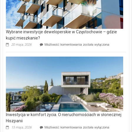
Wybrane inwestycje deweloperskie w Częstochowie – gdzie
kupić mieszkanie?
Wybrane
20 maja, 2026
Możliwość komentowania
została wyłączona
inwestycje
deweloperskie
w Częstochowie
–
gdzie
kupić
mieszkanie?
Inwestycja w komfort życia. O nieruchomościach w słonecznej
Hiszpanii
Inwestycja
15 maja, 2026
Możliwość komentowania
została wyłączona
w komfort