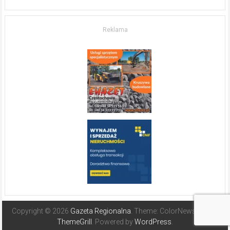
życia.
O nieruchomościach
w słonecznej
Reklama
Hiszpanii
Copyright © 2026
Gazeta Regionalna
. Theme: ColorNews Pro by
ThemeGrill
. Powered by
WordPress
.