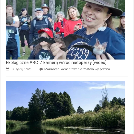
prawdziwy
skarb
natury
[wideo]
Ekologiczne ABC. Z kamerą wśród nietoperzy [wideo]
Ekologiczne
30 lipca, 2026
Możliwość komentowania
została wyłączona
ABC.
Z
kamerą
wśród
nietoperzy
[wideo]