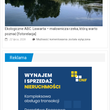
Ekologiczne ABC. Liswarta – malownicza rzeka, którą warto
poznać [fotorelacja]
Ekologiczne
22 lipca, 2026
Możliwość komentowania
została wyłączona
ABC.
Liswarta
–
malownicza
Reklama
rzeka,
którą
warto
poznać
[fotorelacja]