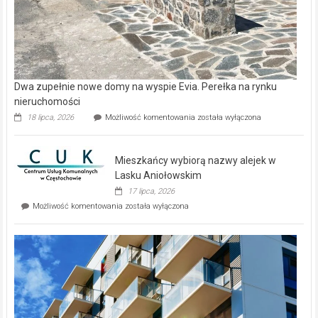
Dwa zupełnie nowe domy na wyspie Evia. Perełka na rynku
nieruchomości
Dwa
18 lipca, 2026
Możliwość komentowania
została wyłączona
zupełnie
nowe
domy
Mieszkańcy wybiorą nazwy alejek w
na
wyspie
Lasku Aniołowskim
Evia.
17 lipca, 2026
Perełka
Mieszkańcy
Możliwość komentowania
została wyłączona
na
wybiorą
rynku
nazwy
nieruchomości
alejek
w
Lasku
Aniołowskim