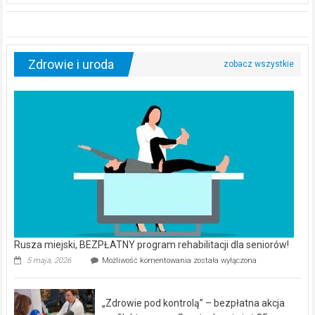
Zdrowie i uroda
Rusza miejski, BEZPŁATNY program rehabilitacji dla seniorów!
Rusza
5 maja, 2026
Możliwość komentowania
została wyłączona
miejski,
BEZPŁATNY
program
„Zdrowie pod kontrolą” – bezpłatna akcja
rehabilitacji