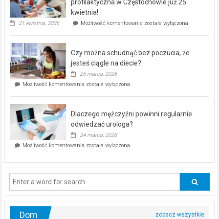
dla
profilaktyczna w Częstochowie już 25
seniorów!
kwietnia!
„Zdrowie
21 kwietnia, 2026
Możliwość komentowania
została wyłączona
pod
kontrolą”
–
Czy można schudnąć bez poczucia, że
bezpłatna
akcja
jesteś ciągle na diecie?
profilaktyczna
25 marca, 2026
w
Czy
Możliwość komentowania
została wyłączona
Częstochowie
można
już
schudnąć
25
bez
kwietnia!
Dlaczego mężczyźni powinni regularnie
poczucia,
że
odwiedzać urologa?
jesteś
24 marca, 2026
ciągle
Dlaczego
Możliwość komentowania
została wyłączona
na
mężczyźni
diecie?
powinni
regularnie
odwiedzać
urologa?
Dom