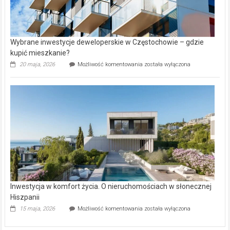
Wybrane inwestycje deweloperskie w Częstochowie – gdzie
kupić mieszkanie?
Wybrane
20 maja, 2026
Możliwość komentowania
została wyłączona
inwestycje
deweloperskie
w Częstochowie
–
gdzie
kupić
mieszkanie?
Inwestycja w komfort życia. O nieruchomościach w słonecznej
Hiszpanii
Inwestycja
15 maja, 2026
Możliwość komentowania
została wyłączona
w komfort
życia.