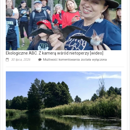
natury
[wideo]
Ekologiczne ABC. Z kamerą wśród nietoperzy [wideo]
Ekologiczne
30 lipca, 2026
Możliwość komentowania
została wyłączona
ABC.
Z
kamerą
wśród
nietoperzy
[wideo]