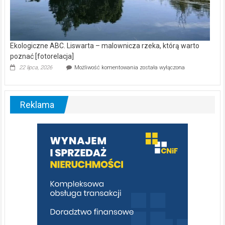
Ekologiczne ABC. Liswarta – malownicza rzeka, którą warto
poznać [fotorelacja]
Ekologiczne
22 lipca, 2026
Możliwość komentowania
została wyłączona
ABC.
Liswarta
–
malownicza
Reklama
rzeka,
którą
warto
poznać
[fotorelacja]