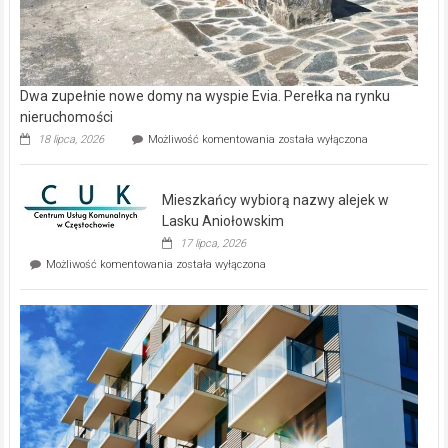
Dwa zupełnie nowe domy na wyspie Evia. Perełka na rynku
nieruchomości
Dwa
18 lipca, 2026
Możliwość komentowania
została wyłączona
zupełnie
nowe
domy
Mieszkańcy wybiorą nazwy alejek w
na
wyspie
Lasku Aniołowskim
Evia.
17 lipca, 2026
Perełka
Mieszkańcy
Możliwość komentowania
została wyłączona
na
wybiorą
rynku
nazwy
nieruchomości
alejek
w
Lasku
Aniołowskim