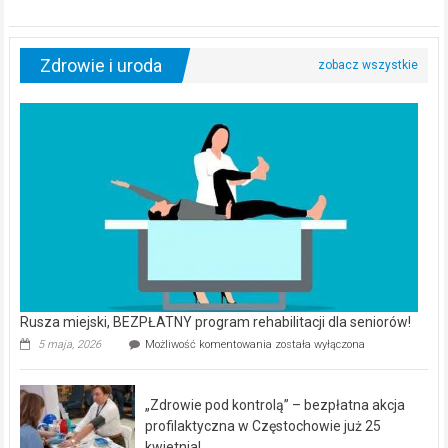
Zdrowie i uroda
Rusza miejski, BEZPŁATNY program rehabilitacji dla seniorów!
Rusza
5 maja, 2026
Możliwość komentowania
została wyłączona
miejski,
BEZPŁATNY
program
„Zdrowie pod kontrolą” – bezpłatna akcja
rehabilitacji
dla
profilaktyczna w Częstochowie już 25
seniorów!
kwietnia!