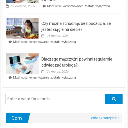
„Zdrowie
21 kwietnia, 2026
Możliwość komentowania
została wyłączona
pod
kontrolą”
–
Czy można schudnąć bez poczucia, że
bezpłatna
akcja
jesteś ciągle na diecie?
profilaktyczna
25 marca, 2026
w
Czy
Możliwość komentowania
została wyłączona
Częstochowie
można
już
schudnąć
25
bez
kwietnia!
Dlaczego mężczyźni powinni regularnie
poczucia,
że
odwiedzać urologa?
jesteś
24 marca, 2026
ciągle
Dlaczego
Możliwość komentowania
została wyłączona
na
mężczyźni
diecie?
powinni
regularnie
odwiedzać
urologa?
Dom