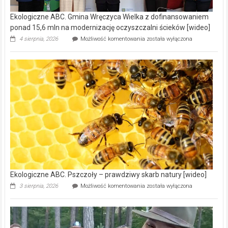
Ekologiczne ABC. Gmina Wręczyca Wielka z dofinansowaniem
ponad 15,6 mln na modernizację oczyszczalni ścieków [wideo]
Ekologiczne
4 sierpnia, 2026
Możliwość komentowania
została wyłączona
ABC.
Gmina
Wręczyca
Wielka
z
dofinansowaniem
ponad
15,6
mln
na
modernizację
oczyszczalni
ścieków
[wideo]
Ekologiczne ABC. Pszczoły – prawdziwy skarb natury [wideo]
Ekologiczne
3 sierpnia, 2026
Możliwość komentowania
została wyłączona
ABC.
Pszczoły
–
prawdziwy
skarb