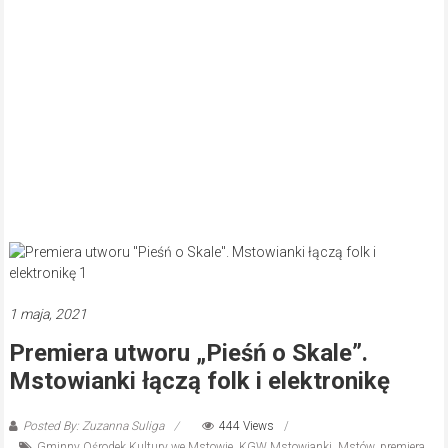
1 maja, 2021
Premiera utworu „Pieśń o Skale”.
Mstowianki łączą folk i elektronikę
Posted By: Zuzanna Suliga
444 Views
Gminny Ośrodek Kultury we Mstowie
,
KGW Mstowianki
,
Mstów
,
premiera