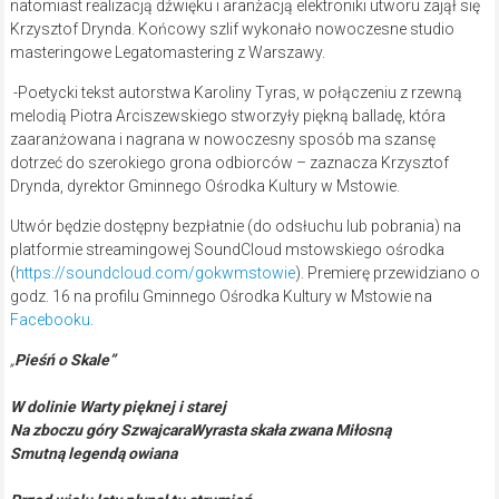
natomiast realizacją dźwięku i aranżacją elektroniki utworu zajął się
Krzysztof Drynda. Końcowy szlif wykonało nowoczesne studio
masteringowe Legatomastering z Warszawy.
-Poetycki tekst autorstwa Karoliny Tyras, w połączeniu z rzewną
melodią Piotra Arciszewskiego stworzyły piękną balladę, która
zaaranżowana i nagrana w nowoczesny sposób ma szansę
dotrzeć do szerokiego grona odbiorców – zaznacza Krzysztof
Drynda, dyrektor Gminnego Ośrodka Kultury w Mstowie.
Utwór będzie dostępny bezpłatnie (do odsłuchu lub pobrania) na
platformie streamingowej SoundCloud mstowskiego ośrodka
(
https://soundcloud.com/gokwmstowie
). Premierę przewidziano o
godz. 16 na profilu Gminnego Ośrodka Kultury w Mstowie na
Facebooku
.
„
Pieśń o Skale”
W dolinie Warty pięknej i starej
Na zboczu góry SzwajcaraWyrasta skała zwana Miłosną
Smutną legendą owiana