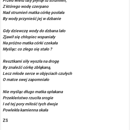
Przed wielu laty płynął tu strumień,
Z którego wodę czerpano
Nad strumień matka córkę posłała
By wody przynieść jej w dzbanie
Gdy dziewczę wody do dzbana lało
Zjawił się chłopiec wspaniały
Na próżno matka córki czekała
Myśląc: co złego się stało ?
Resztkami siły wyszła na drogę
By znaleźć córkę zbłąkaną,
Lecz młode serce w objęciach czułych
O matce swej zapomniało
Nie myśląc długo matka spłakana
Przekleństwo rzuciła srogie
I od tej pory miłość tych dwoje
Powlekła kamienna skała
ZS