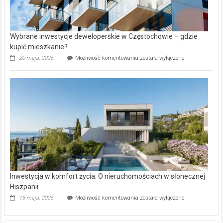
Wybrane inwestycje deweloperskie w Częstochowie – gdzie
kupić mieszkanie?
Wybrane
20 maja, 2026
Możliwość komentowania
została wyłączona
inwestycje
deweloperskie
w Częstochowie
–
gdzie
kupić
mieszkanie?
Inwestycja w komfort życia. O nieruchomościach w słonecznej
Hiszpanii
Inwestycja
15 maja, 2026
Możliwość komentowania
została wyłączona
w komfort
życia.
O nieruchomościach