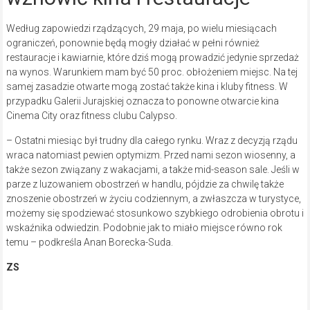
Według zapowiedzi rządzących, 29 maja, po wielu miesiącach
ograniczeń, ponownie będą mogły działać w pełni również
restauracje i kawiarnie, które dziś mogą prowadzić jedynie sprzedaż
na wynos. Warunkiem mam być 50 proc. obłożeniem miejsc. Na tej
samej zasadzie otwarte mogą zostać także kina i kluby fitness. W
przypadku Galerii Jurajskiej oznacza to ponowne otwarcie kina
Cinema City oraz fitness clubu Calypso.
– Ostatni miesiąc był trudny dla całego rynku. Wraz z decyzją rządu
wraca natomiast pewien optymizm. Przed nami sezon wiosenny, a
także sezon związany z wakacjami, a także mid-season sale. Jeśli w
parze z luzowaniem obostrzeń w handlu, pójdzie za chwilę także
znoszenie obostrzeń w życiu codziennym, a zwłaszcza w turystyce,
możemy się spodziewać stosunkowo szybkiego odrobienia obrotu i
wskaźnika odwiedzin. Podobnie jak to miało miejsce równo rok
temu – podkreśla Anan Borecka-Suda.
ZS