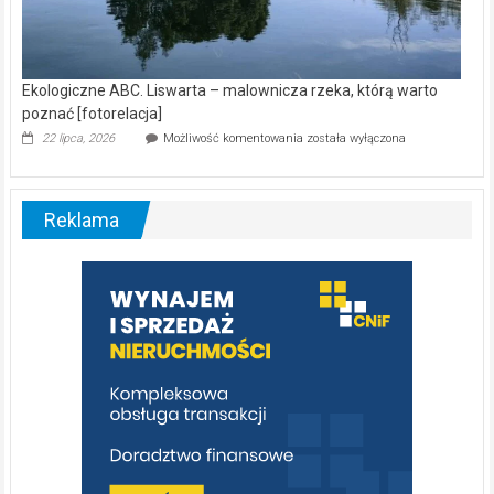
Ekologiczne ABC. Liswarta – malownicza rzeka, którą warto
poznać [fotorelacja]
Ekologiczne
22 lipca, 2026
Możliwość komentowania
została wyłączona
ABC.
Liswarta
–
malownicza
Reklama
rzeka,
którą
warto
poznać
[fotorelacja]