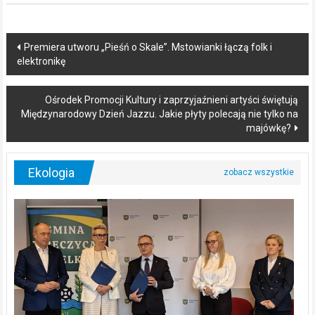
Post
Premiera utworu „Pieśń o Skale”. Mstowianki łączą folk i
elektronikę
navigation
Ośrodek Promocji Kultury i zaprzyjaźnieni artyści świętują
Międzynarodowy Dzień Jazzu. Jakie płyty polecają nie tylko na
majówkę?
Ekologia