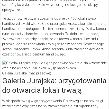
działać tylko wybrane lokale, w tym drogerie, księgarnie i sklepy
spożywcze.
Teraz ponownie otwarte zostanie łącznie ok. 150 lokali i wysp
handlowych. – Od wtorku Galeria Jurajska wraca z kompletną ofertą
handlową oraz usługową. Na ten moment czekaliśmy. Dziś w końcu
rynek dostał zielone światło do otwarcia. To dobra wiadomość,
zważywszy chociażby na fakt, że lockdown w marcu i kwietniu
przerwał dobrze zapowiadający się sezon wiosenny. Teraz do tego
sezonu wracamy – mówi Anna Borecka-Suda, zastępca dyrektora
częstochowskiego centrum handlowego.
Galeria Jurajska (mat. prasowe)
Galeria Jurajska: przygotowania
do otwarcia lokali trwają
W sklepach trwają więc przygotowania. Przez wzgląd na tzw. długi
weekend majowy, czas na np. zatowarowanie jest ograniczony. –