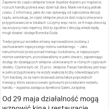
Zapewne do części sklepów towar dojedzie dopiero po majówce,
rozruch handlu potrwa więc dzień lub dwa. Marki nie tracą jednak
czasu. Z informacji, jakie do nas spływają od ogłoszenia decyzji
rządu, wnioskuję, że część sklepów jeszcze dziś rozpocznie prace
przygotowawcze w lokalach. Liczymy więc na to, że 4 maja otworzą
się wszyscy nasi najemcy, którzy zgodnie z decyzją władz będą
mogli działać -dodaje Borecka-Suda.
Tradycyjnie już wszelkie zmiany wprowadzone zostaną z
zachowaniem najwyższego reżimu sanitarnego. – Jako
nieruchomość przez ponad miesiąc lockdownu, w najwyższym
reżimie sanitarnym, pozostawaliśmy w pełni otwarci, zapewniając
dostęp do działających sklepów ulokowanych w różnych częściach
obiektu. Czynne było ok. 25 proc. sklepów. Pasaż handlowy jest więc
w pełni przygotowany na wizyty większej liczby odwiedzającym.
Tym bardziej, że za nami doświadczenia także poprzednich
miesięcy, które zaowocowało gotowymi procedurami restartu
handlu – wyjaśnia zastępca dyrektora Galerii Jurajskiej.
Od 29 maja działalność mogą
wznowić kina i restauracje