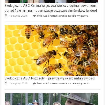
Ekologiczne ABC. Gmina Wręczyca Wielka z dofinansowaniem
ponad 15,6 mln na modernizację oczyszczalni ścieków [wideo]
Ekologiczne
4 sierpnia, 2026
Możliwość komentowania
została wyłączona
ABC.
Gmina
Wręczyca
Wielka
z
dofinansowaniem
ponad
15,6
mln
na
modernizację
oczyszczalni
ścieków
[wideo]
Ekologiczne ABC. Pszczoły – prawdziwy skarb natury [wideo]
Ekologiczne
3 sierpnia, 2026
Możliwość komentowania
została wyłączona
ABC.
Pszczoły
–
prawdziwy
skarb