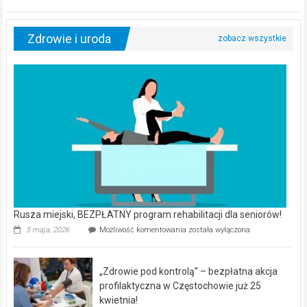
Zdrowie i uroda
Rusza miejski, BEZPŁATNY program rehabilitacji dla seniorów!
Rusza
5 maja, 2026
Możliwość komentowania
została wyłączona
miejski,
BEZPŁATNY
program
„Zdrowie pod kontrolą” – bezpłatna akcja
rehabilitacji
dla
profilaktyczna w Częstochowie już 25
seniorów!
kwietnia!