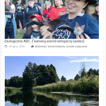
natury
[wideo]
Ekologiczne ABC. Z kamerą wśród nietoperzy [wideo]
Ekologiczne
30 lipca, 2026
Możliwość komentowania
została wyłączona
ABC.
Z
kamerą
wśród
nietoperzy
[wideo]