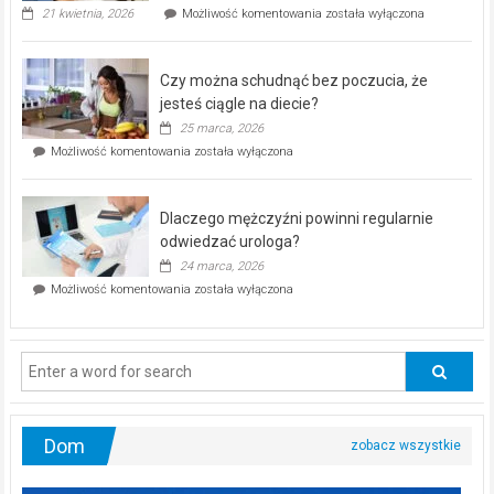
„Zdrowie
21 kwietnia, 2026
Możliwość komentowania
została wyłączona
pod
kontrolą”
–
Czy można schudnąć bez poczucia, że
bezpłatna
akcja
jesteś ciągle na diecie?
profilaktyczna
25 marca, 2026
w
Czy
Możliwość komentowania
została wyłączona
Częstochowie
można
już
schudnąć
25
bez
kwietnia!
Dlaczego mężczyźni powinni regularnie
poczucia,
że
odwiedzać urologa?
jesteś
24 marca, 2026
ciągle
Dlaczego
Możliwość komentowania
została wyłączona
na
mężczyźni
diecie?
powinni
regularnie
odwiedzać
urologa?
Dom