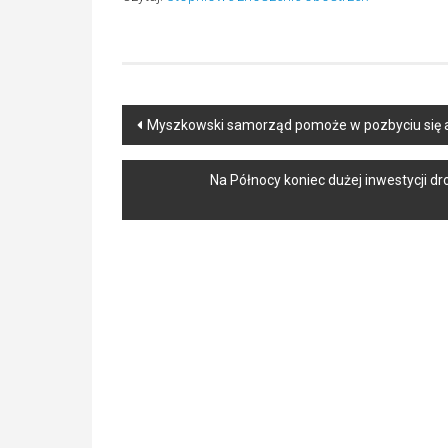
Post
Myszkowski samorząd pomoże w pozbyciu się a
navigation
Na Północy koniec dużej inwestycji d