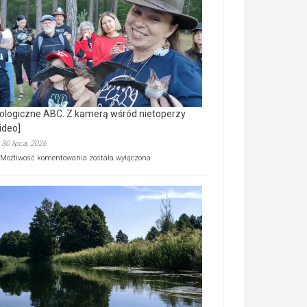
prawdziwy
skarb
natury
[wideo]
ologiczne ABC. Z kamerą wśród nietoperzy
ideo]
30 lipca, 2026
Ekologiczne
Możliwość komentowania
została wyłączona
ABC.
Z
kamerą
wśród
nietoperzy
[wideo]