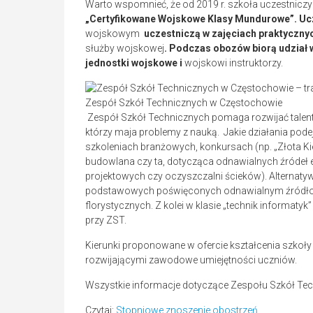
Warto wspomnieć, że od 2019 r. szkoła uczestnicz
„Certyfikowane Wojskowe Klasy Mundurowe”. Ucz
wojskowym
uczestniczą w zajęciach praktyczny
służby wojskowej
.
Podczas obozów biorą udział w
jednostki wojskowe i
wojskowi instruktorzy.
Zespół Szkół Technicznych w Częstochowie
Zespół Szkół Technicznych pomaga rozwijać talenty
którzy maja problemy z nauką. Jakie działania po
szkoleniach branżowych, konkursach (np. „Złota Ki
budowlana czy ta, dotycząca odnawialnych źródeł e
projektowych czy oczyszczalni ścieków). Alternatyw
podstawowych poświęconych odnawialnym źródłom e
florystycznych. Z kolei w klasie „technik informat
przy ZST.
Kierunki proponowane w ofercie kształcenia szko
rozwijającymi zawodowe umiejętności uczniów.
Wszystkie informacje dotyczące Zespołu Szkół Tec
Czytaj:
Stopniowe znoszenie obostrzeń