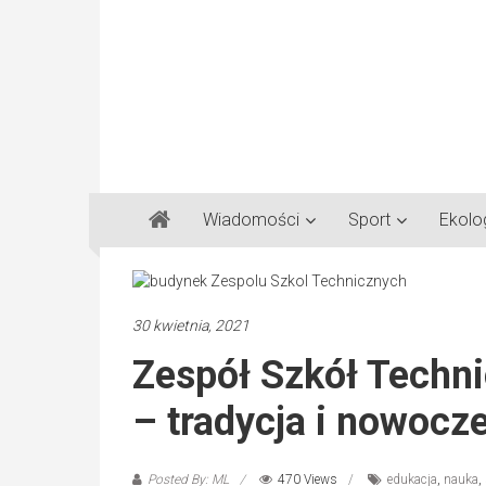
Gazeta
Wiadomości
Sport
Ekolo
Regionalna
Częstochowa,
Kłobuck,
Lubliniec,
30 kwietnia, 2021
Myszków
Zespół Szkół Techn
– tradycja i nowocz
Posted By: ML
470 Views
edukacja
,
nauka
,