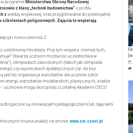
y w programie
Ministerstwa Obrony Narodowej
niowie z klasy „technik budownictwa”
o profilu
ch z
wiedzy wojskowej oraz przygotowania do potencjalnej
 szkoleniach poligonowych. Zajęcia te wspierają
Ek
 uzdolnionej młodzieży. Przy tym wspiera również tych,
[w
dejmuje? Stwarza uczniom możliwość uczestnictwa w
elnia”), olimpiadach zawodowych (takich jak olimpiada
nergii) czy wycieczkach dydaktycznych (np. do biur
ą jest też organizacja warsztatów dla uczniów szkół
nergii, warsztatów modelarskich, plastycznych, a także
yk” – uczniowie mogą skorzystać z Lokalnej Akademii CISCO
ły wzbogacone są innowacjami pedagogicznymi lub zajęciami
hnicznych można znaleźć na stronie:
www.zst.czest.pl