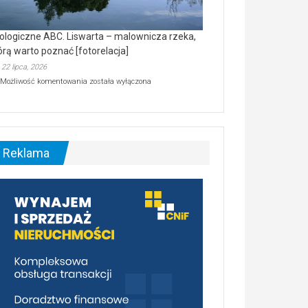
ologiczne ABC. Liswarta – malownicza rzeka,
órą warto poznać [fotorelacja]
22 lipca, 2026
Ekologiczne
Możliwość komentowania
została wyłączona
ABC.
Liswarta
–
malownicza
rzeka,
którą
Reklama
warto
poznać
[fotorelacja]