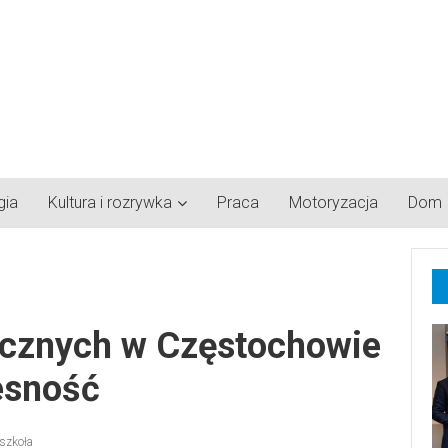
gia
Kultura i rozrywka
Praca
Motoryzacja
Dom
icznych w Częstochowie
esność
szkoła