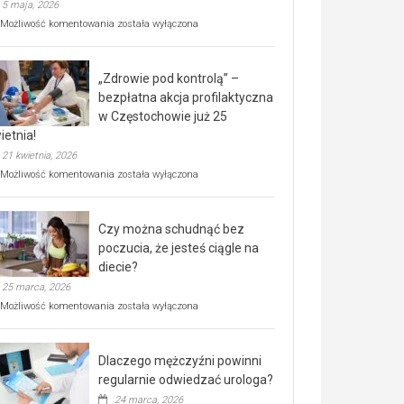
5 maja, 2026
Rusza
Możliwość komentowania
została wyłączona
miejski,
BEZPŁATNY
program
„Zdrowie pod kontrolą” –
rehabilitacji
dla
bezpłatna akcja profilaktyczna
seniorów!
w Częstochowie już 25
ietnia!
21 kwietnia, 2026
„Zdrowie
Możliwość komentowania
została wyłączona
pod
kontrolą”
–
Czy można schudnąć bez
bezpłatna
akcja
poczucia, że jesteś ciągle na
profilaktyczna
diecie?
w
25 marca, 2026
Częstochowie
już
Czy
Możliwość komentowania
została wyłączona
25
można
kwietnia!
schudnąć
bez
Dlaczego mężczyźni powinni
poczucia,
że
regularnie odwiedzać urologa?
jesteś
24 marca, 2026