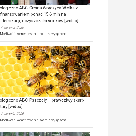
ologiczne ABC. Gmina Wręczyca Wielka z
finansowaniem ponad 15,6 mln na
dernizację oczyszczalni ścieków [wideo]
4 sierpnia, 2026
Ekologiczne
Możliwość komentowania
została wyłączona
ABC.
Gmina
Wręczyca
Wielka
z
dofinansowaniem
ponad
15,6
mln
na
modernizację
oczyszczalni
ścieków
ologiczne ABC. Pszczoły – prawdziwy skarb
[wideo]
tury [wideo]
3 sierpnia, 2026
Ekologiczne
Możliwość komentowania
została wyłączona
ABC.
Pszczoły
–