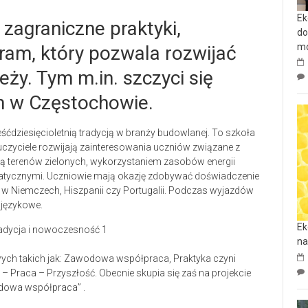
Ek
 zagraniczne praktyki,
do
mo
gram, który pozwala rozwijać
eży. Tym m.in. szczyci się
h w Częstochowie.
ćdziesięcioletnią tradycją w branży budowlanej. To szkoła
czyciele rozwijają zainteresowania uczniów związane z
ą terenów zielonych, wykorzystaniem zasobów energii
atycznymi. Uczniowie mają okazję zdobywać doświadczenie
 w Niemczech, Hiszpanii czy Portugalii. Podczas wyjazdów
 językowe.
Ek
na
owych takich jak: Zawodowa współpraca, Praktyka czyni
 Praca – Przyszłość. Obecnie skupia się zaś na projekcie
owa współpraca” .