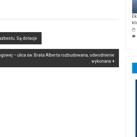
Ek
kt
zbestu. Są dotacje
rogowej – ulica św. Brata Alberta rozbudowana, odwodnienie
wykonane