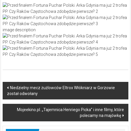
image description
Post
Niedzielny mecz żużlowców Eltrox Włókniarz w Gorzowie
został odwołany
navigation
Mojeekino.pl. „Tajemnica Henriego Picka” i inne filmy, które
polecamy na majówkę