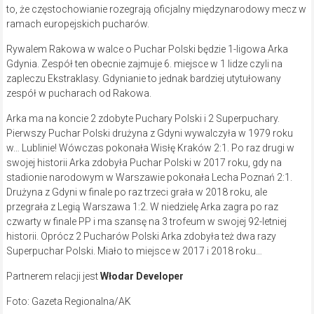
to, że częstochowianie rozegrają oficjalny międzynarodowy mecz w
ramach europejskich pucharów.
Rywalem Rakowa w walce o Puchar Polski będzie 1-ligowa Arka
Gdynia. Zespół ten obecnie zajmuje 6. miejsce w 1 lidze czyli na
zapleczu Ekstraklasy. Gdynianie to jednak bardziej utytułowany
zespół w pucharach od Rakowa.
Arka ma na koncie 2 zdobyte Puchary Polski i 2 Superpuchary.
Pierwszy Puchar Polski drużyna z Gdyni wywalczyła w 1979 roku
w… Lublinie! Wówczas pokonała Wisłę Kraków 2:1. Po raz drugi w
swojej historii Arka zdobyła Puchar Polski w 2017 roku, gdy na
stadionie narodowym w Warszawie pokonała Lecha Poznań 2:1.
Drużyna z Gdyni w finale po raz trzeci grała w 2018 roku, ale
przegrała z Legią Warszawa 1:2. W niedzielę Arka zagra po raz
czwarty w finale PP i ma szansę na 3 trofeum w swojej 92-letniej
historii. Oprócz 2 Pucharów Polski Arka zdobyła też dwa razy
Superpuchar Polski. Miało to miejsce w 2017 i 2018 roku…
Partnerem relacji jest
Włodar Developer
Foto: Gazeta Regionalna/AK