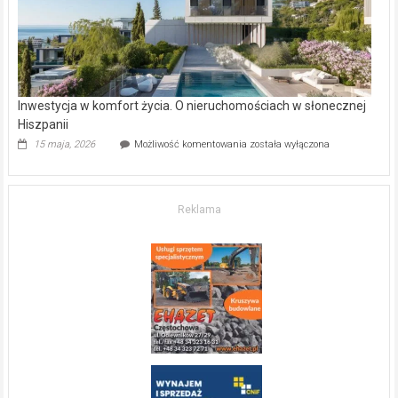
Inwestycja w komfort życia. O nieruchomościach w słonecznej
Hiszpanii
Inwestycja
15 maja, 2026
Możliwość komentowania
została wyłączona
w komfort
życia.
O nieruchomościach
w słonecznej
Reklama
Hiszpanii