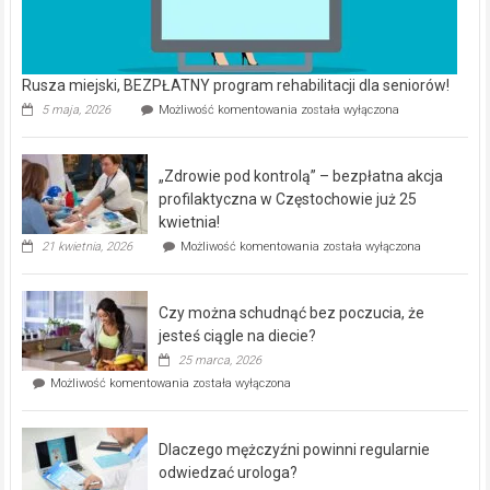
Rusza miejski, BEZPŁATNY program rehabilitacji dla seniorów!
Rusza
5 maja, 2026
Możliwość komentowania
została wyłączona
miejski,
BEZPŁATNY
program
„Zdrowie pod kontrolą” – bezpłatna akcja
rehabilitacji
dla
profilaktyczna w Częstochowie już 25
seniorów!
kwietnia!
„Zdrowie
21 kwietnia, 2026
Możliwość komentowania
została wyłączona
pod
kontrolą”
–
Czy można schudnąć bez poczucia, że
bezpłatna
akcja
jesteś ciągle na diecie?
profilaktyczna
25 marca, 2026
w
Czy
Możliwość komentowania
została wyłączona
Częstochowie
można
już
schudnąć
25
bez
kwietnia!
Dlaczego mężczyźni powinni regularnie
poczucia,
że
odwiedzać urologa?
jesteś