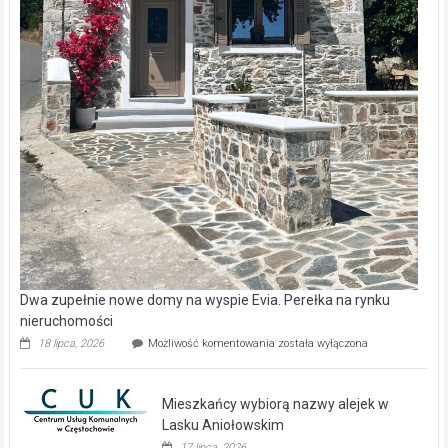
Dwa zupełnie nowe domy na wyspie Evia. Perełka na rynku
nieruchomości
Dwa
18 lipca, 2026
Możliwość komentowania
została wyłączona
zupełnie
nowe
domy
Mieszkańcy wybiorą nazwy alejek w
na
wyspie
Lasku Aniołowskim
Evia.
17 lipca, 2026