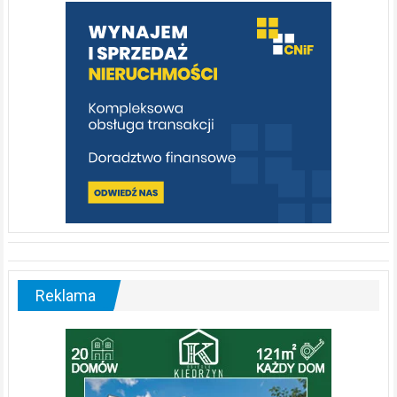
warto
poznać
[fotorelacja]
Reklama