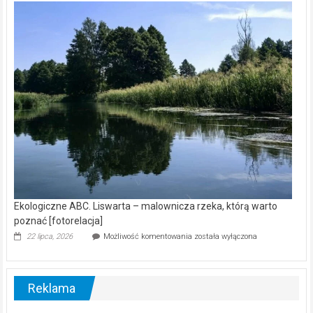
kamerą
wśród
nietoperzy
[wideo]
Ekologiczne ABC. Liswarta – malownicza rzeka, którą warto
poznać [fotorelacja]
Ekologiczne
22 lipca, 2026
Możliwość komentowania
została wyłączona
ABC.
Liswarta
–
malownicza
Reklama
rzeka,
którą