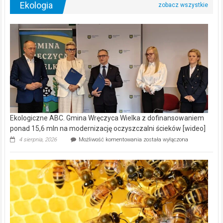
Ekologia
Ekologiczne ABC. Gmina Wręczyca Wielka z dofinansowaniem
ponad 15,6 mln na modernizację oczyszczalni ścieków [wideo]
Ekologiczne
4 sierpnia, 2026
Możliwość komentowania
została wyłączona
ABC.
Gmina
Wręczyca
Wielka
z
dofinansowaniem
ponad
15,6
mln
na