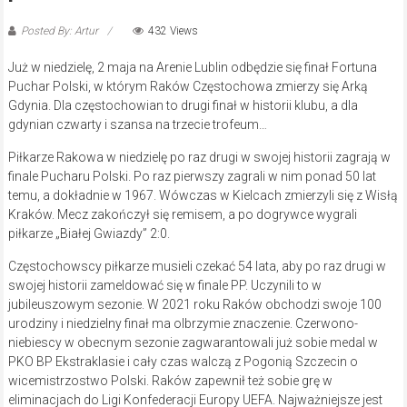
Posted By: Artur
432 Views
Już w niedzielę, 2 maja na Arenie Lublin odbędzie się finał Fortuna
Puchar Polski, w którym Raków Częstochowa zmierzy się Arką
Gdynia. Dla częstochowian to drugi finał w historii klubu, a dla
gdynian czwarty i szansa na trzecie trofeum…
Piłkarze Rakowa w niedzielę po raz drugi w swojej historii zagrają w
finale Pucharu Polski. Po raz pierwszy zagrali w nim ponad 50 lat
temu, a dokładnie w 1967. Wówczas w Kielcach zmierzyli się z Wisłą
Kraków. Mecz zakończył się remisem, a po dogrywce wygrali
piłkarze „Białej Gwiazdy” 2:0.
Częstochowscy piłkarze musieli czekać 54 lata, aby po raz drugi w
swojej historii zameldować się w finale PP. Uczynili to w
jubileuszowym sezonie. W 2021 roku Raków obchodzi swoje 100
urodziny i niedzielny finał ma olbrzymie znaczenie. Czerwono-
niebiescy w obecnym sezonie zagwarantowali już sobie medal w
PKO BP Ekstraklasie i cały czas walczą z Pogonią Szczecin o
wicemistrzostwo Polski. Raków zapewnił też sobie grę w
eliminacjach do Ligi Konfederacji Europy UEFA. Najważniejsze jest