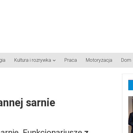
gia
Kultura i rozrywka
Praca
Motoryzacja
Dom
annej sarnie
sarnie. Funkcjonariusze
z