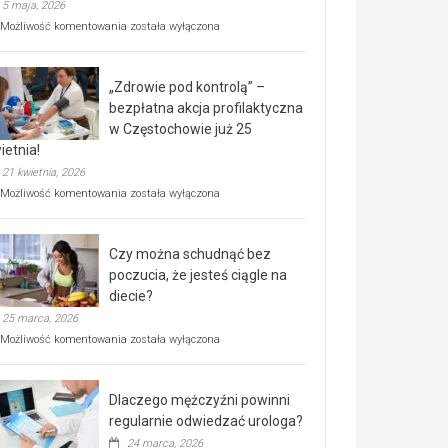
5 maja, 2026
Rusza
Możliwość komentowania
została wyłączona
miejski,
BEZPŁATNY
program
„Zdrowie pod kontrolą” –
rehabilitacji
dla
bezpłatna akcja profilaktyczna
seniorów!
w Częstochowie już 25
ietnia!
21 kwietnia, 2026
„Zdrowie
Możliwość komentowania
została wyłączona
pod
kontrolą”
–
Czy można schudnąć bez
bezpłatna
akcja
poczucia, że jesteś ciągle na
profilaktyczna
diecie?
w
25 marca, 2026
Częstochowie
już
Czy
Możliwość komentowania
została wyłączona
25
można
kwietnia!
schudnąć
bez
Dlaczego mężczyźni powinni
poczucia,
że
regularnie odwiedzać urologa?
jesteś
24 marca, 2026