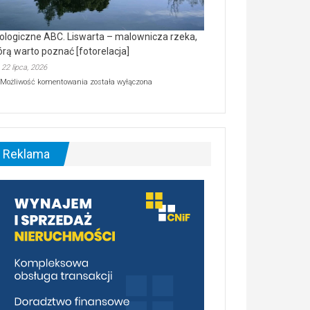
ologiczne ABC. Liswarta – malownicza rzeka,
órą warto poznać [fotorelacja]
22 lipca, 2026
Ekologiczne
Możliwość komentowania
została wyłączona
ABC.
Liswarta
–
malownicza
rzeka,
którą
Reklama
warto
poznać
[fotorelacja]