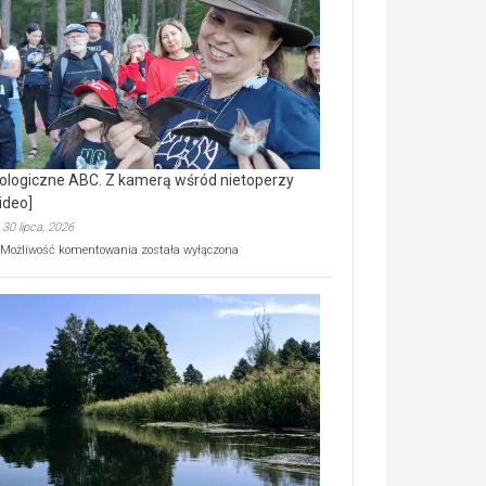
prawdziwy
skarb
natury
[wideo]
ologiczne ABC. Z kamerą wśród nietoperzy
ideo]
30 lipca, 2026
Ekologiczne
Możliwość komentowania
została wyłączona
ABC.
Z
kamerą
wśród
nietoperzy
[wideo]