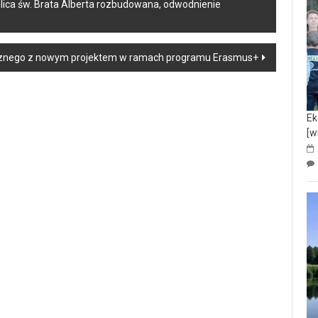
ulica św. Brata Alberta rozbudowana, odwodnienie
cznego z nowym projektem w ramach programu Erasmus+
Ek
[w