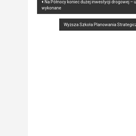
Post
Na Północy koniec dużej inwestycji drogowej – 
wykonane
navigation
Wyższa Szkoła Planowania Strategi