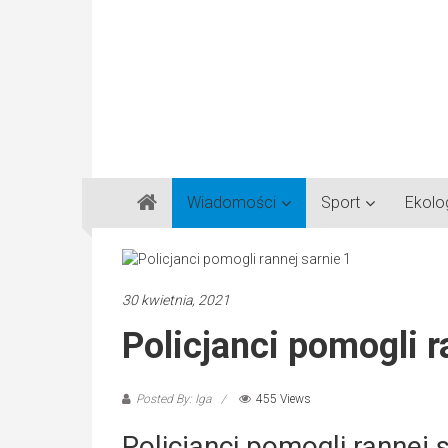
Gazeta
Wiadomości
Sport
Ekolo
Regionalna
Częstochowa,
Kłobuck,
Lubliniec,
30 kwietnia, 2021
Myszków
Policjanci pomogli r
Posted By: Iga
455 Views
Policjanci pomogli rannej 