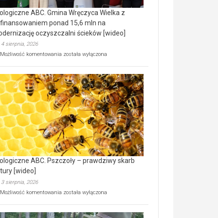
ologiczne ABC. Gmina Wręczyca Wielka z
finansowaniem ponad 15,6 mln na
dernizację oczyszczalni ścieków [wideo]
4 sierpnia, 2026
Ekologiczne
Możliwość komentowania
została wyłączona
ABC.
Gmina
Wręczyca
Wielka
z
dofinansowaniem
ponad
15,6
mln
na
modernizację
oczyszczalni
ścieków
ologiczne ABC. Pszczoły – prawdziwy skarb
[wideo]
tury [wideo]
3 sierpnia, 2026
Ekologiczne
Możliwość komentowania
została wyłączona
ABC.
Pszczoły
–