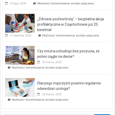
Rusza
5 maja, 2026
Możliwość komentowania
została wyłączona
miejski,
BEZPŁATNY
program
„Zdrowie pod kontrolą” – bezpłatna akcja
rehabilitacji
dla
profilaktyczna w Częstochowie już 25
seniorów!
kwietnia!
„Zdrowie
21 kwietnia, 2026
Możliwość komentowania
została wyłączona
pod
kontrolą”
–
Czy można schudnąć bez poczucia, że
bezpłatna
akcja
jesteś ciągle na diecie?
profilaktyczna
25 marca, 2026
w
Czy
Możliwość komentowania
została wyłączona
Częstochowie
można
już
schudnąć
25
bez
kwietnia!
Dlaczego mężczyźni powinni regularnie
poczucia,
że
odwiedzać urologa?
jesteś
24 marca, 2026
ciągle
Dlaczego
Możliwość komentowania
została wyłączona
na
mężczyźni
diecie?
powinni
regularnie