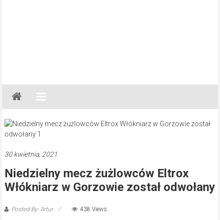
Gazeta
Regionalna
Częstochowa,
Kłobuck,
Lubliniec,
30 kwietnia, 2021
Myszków
Niedzielny mecz żużlowców Eltrox
Włókniarz w Gorzowie został odwołany
Posted By: Artur
438 Views