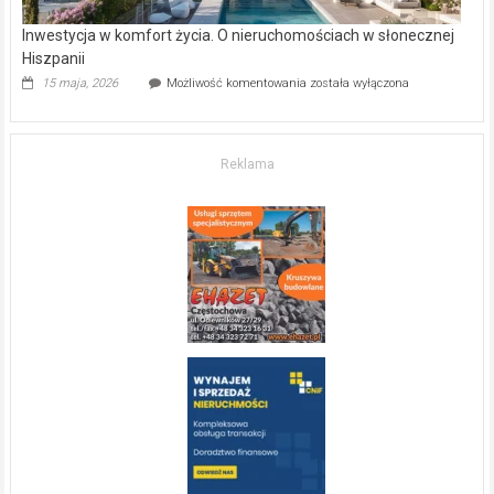
Inwestycja w komfort życia. O nieruchomościach w słonecznej
Hiszpanii
Inwestycja
15 maja, 2026
Możliwość komentowania
została wyłączona
w komfort
życia.
O nieruchomościach
w słonecznej
Reklama
Hiszpanii