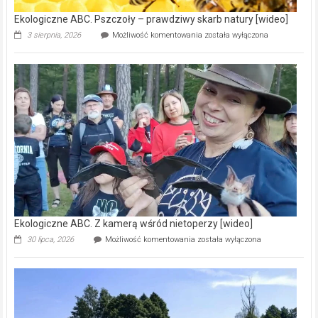
Ekologiczne ABC. Pszczoły – prawdziwy skarb natury [wideo]
Ekologiczne
3 sierpnia, 2026
Możliwość komentowania
została wyłączona
ABC.
Pszczoły
–
prawdziwy
skarb
natury
[wideo]
Ekologiczne ABC. Z kamerą wśród nietoperzy [wideo]
Ekologiczne
30 lipca, 2026
Możliwość komentowania
została wyłączona
ABC.
Z
kamerą
wśród
nietoperzy
[wideo]