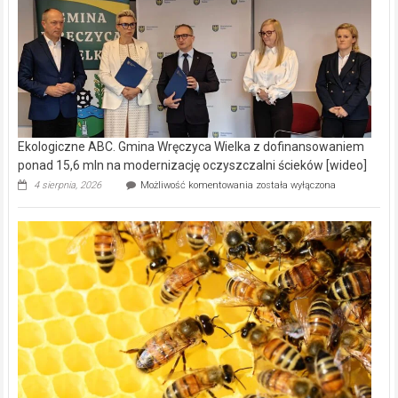
Ekologiczne ABC. Gmina Wręczyca Wielka z dofinansowaniem
ponad 15,6 mln na modernizację oczyszczalni ścieków [wideo]
Ekologiczne
4 sierpnia, 2026
Możliwość komentowania
została wyłączona
ABC.
Gmina
Wręczyca
Wielka
z
dofinansowaniem
ponad
15,6
mln
na
modernizację
oczyszczalni
ścieków
[wideo]