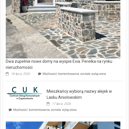
Dwa zupełnie nowe domy na wyspie Evia. Perełka na rynku
nieruchomości
Dwa
18 lipca, 2026
Możliwość komentowania
została wyłączona
zupełnie
nowe
domy
Mieszkańcy wybiorą nazwy alejek w
na
wyspie
Lasku Aniołowskim
Evia.
17 lipca, 2026
Perełka
Mieszkańcy
Możliwość komentowania
została wyłączona
na
wybiorą
rynku
nazwy
nieruchomości
alejek
w