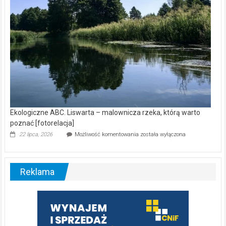
Ekologiczne ABC. Liswarta – malownicza rzeka, którą warto
poznać [fotorelacja]
Ekologiczne
22 lipca, 2026
Możliwość komentowania
została wyłączona
ABC.
Liswarta
–
malownicza
Reklama
rzeka,
którą
warto
poznać
[fotorelacja]