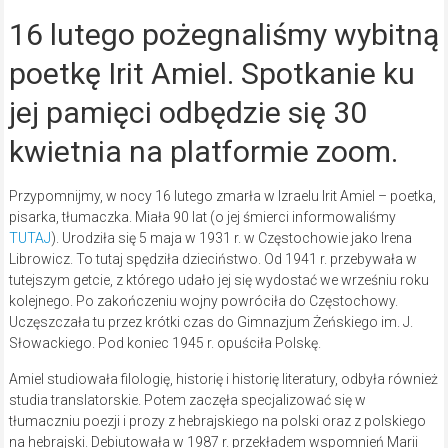
16 lutego pożegnaliśmy wybitną
poetkę Irit Amiel. Spotkanie ku
jej pamięci odbędzie się 30
kwietnia na platformie zoom.
Przypomnijmy, w nocy 16 lutego zmarła w Izraelu Irit Amiel – poetka,
pisarka, tłumaczka. Miała 90 lat (o jej śmierci informowaliśmy
TUTAJ
). Urodziła się 5 maja w 1931 r. w Częstochowie jako Irena
Librowicz. To tutaj spędziła dzieciństwo. Od 1941 r. przebywała w
tutejszym getcie, z którego udało jej się wydostać we wrześniu roku
kolejnego. Po zakończeniu wojny powróciła do Częstochowy.
Uczęszczała tu przez krótki czas do Gimnazjum Żeńskiego im. J.
Słowackiego. Pod koniec 1945 r. opuściła Polskę.
Amiel studiowała filologię, historię i historię literatury, odbyła również
studia translatorskie. Potem zaczęła specjalizować się w
tłumaczniu poezji i prozy z hebrajskiego na polski oraz z polskiego
na hebrajski. Debiutowała w 1987 r. przekładem wspomnień Marii