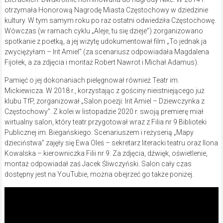
otrzymała Honorową Nagrodę Miasta Częstochowy w dziedzinie
kultury. W tym samym roku po raz ostatni odwiedziła Częstochowę.
Wówczas (w ramach cyklu „Aleje, tu się dzieje”) zorganizowano
spotkanie z poetką, a jej wizytę udokumentował film „To jednak ja
zwyciężyłam – Irit Amiel” (za scenariusz odpowiadała Magdalena
Fijołek, a za zdjęcia i montaż Robert Nawrot i Michał Adamus).
Pamięć o jej dokonaniach pielęgnował również Teatr im.
Mickiewicza. W 2018 r., korzystając z gościny nieistniejącego już
klubu TfP, zorganizował „Salon poezji: Irit Amiel – Dziewczynka z
Częstochowy”. Z kolei w listopadzie 2020 r. swoją premierę miał
wirtualny salon, który teatr przygotował wraz z Filia nr 9 Biblioteki
Publicznej im. Biegańskiego. Scenariuszem i reżyserią „Mapy
dzieciństwa” zajęły się Ewa Oleś – sekretarz literacki teatru oraz Ilona
Kowalska – kierowniczka Filii nr 9. Za zdjęcia, dźwięk, oświetlenie,
montaż odpowiadał zaś Jacek Śliwczyński. Salon cały czas
dostępny jest na YouTubie, można obejrzeć go także poniżej.