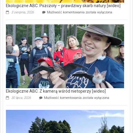
Ekologiczne ABC. Pszczoły – prawdziwy skarb natury [wideo]
Ekologiczne
3 sierpnia, 2026
Możliwość komentowania
została wyłączona
ABC.
Pszczoły
–
prawdziwy
skarb
natury
[wideo]
Ekologiczne ABC. Z kamerą wśród nietoperzy [wideo]
Ekologiczne
30 lipca, 2026
Możliwość komentowania
została wyłączona
ABC.
Z
kamerą
wśród
nietoperzy
[wideo]