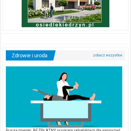
Zdrowie i uroda
Rusza miejski, BEZPŁATNY program rehabilitacji dla seniorów!