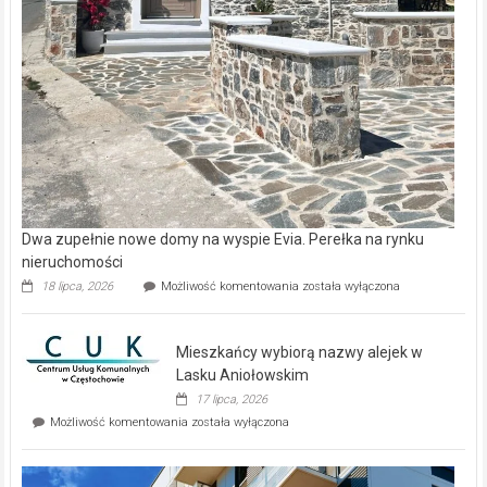
Dwa zupełnie nowe domy na wyspie Evia. Perełka na rynku
nieruchomości
Dwa
18 lipca, 2026
Możliwość komentowania
została wyłączona
zupełnie
nowe
domy
Mieszkańcy wybiorą nazwy alejek w
na
wyspie
Lasku Aniołowskim
Evia.
17 lipca, 2026
Perełka
Mieszkańcy
Możliwość komentowania
została wyłączona
na
wybiorą
rynku
nazwy
nieruchomości
alejek