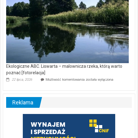
Ekologiczne ABC. Liswarta – malownicza rzeka, którą warto
poznać [fotorelacja]
Ekologiczne
22 lipca, 2026
Możliwość komentowania
została wyłączona
ABC.
Liswarta
–
malownicza
Reklama
rzeka,
którą
warto
poznać
[fotorelacja]