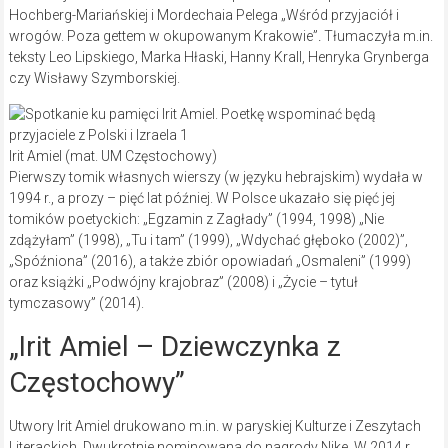
Hochberg-Mariańskiej i Mordechaia Pelega „Wśród przyjaciół i
wrogów. Poza gettem w okupowanym Krakowie”
.
Tłumaczyła m.in.
teksty Leo Lipskiego, Marka Hłaski, Hanny Krall, Henryka Grynberga
czy Wisławy Szymborskiej.
Irit Amiel (mat. UM Częstochowy)
Pierwszy tomik własnych wierszy (w języku hebrajskim) wydała w
1994 r., a prozy – pięć lat później. W Polsce ukazało się pięć jej
tomików poetyckich: „Egzamin z Zagłady” (1994, 1998) „Nie
zdążyłam” (1998), „Tu i tam” (1999), „Wdychać głęboko (2002)”,
„Spóźniona” (2016), a także zbiór opowiadań „Osmaleni” (1999)
oraz książki „Podwójny krajobraz” (2008) i „Życie – tytuł
tymczasowy” (2014).
„Irit Amiel – Dziewczynka z
Częstochowy”
Utwory Irit Amiel drukowano m.in. w paryskiej Kulturze i Zeszytach
Literackich. Dwukrotnie nominowana do nagrody Nike. W 2014 r.