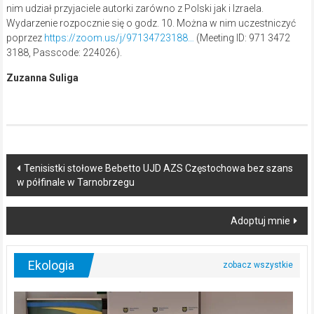
nim udział przyjaciele autorki zarówno z Polski jak i Izraela.
Wydarzenie rozpocznie się o godz. 10. Można w nim uczestniczyć
poprzez
https://zoom.us/j/97134723188…
(Meeting ID: 971 3472
3188, Passcode: 224026).
Zuzanna Suliga
Post
Tenisistki stołowe Bebetto UJD AZS Częstochowa bez szans
w półfinale w Tarnobrzegu
navigation
Adoptuj mnie
Ekologia