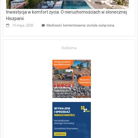
Inwestycja w komfort życia. O nieruchomościach w słonecznej
Hiszpanii
Inwestycja
15 maja, 2026
Możliwość komentowania
została wyłączona
w komfort
życia.
O nieruchomościach
w słonecznej
Reklama
Hiszpanii