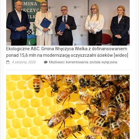
Ekologiczne ABC. Gmina Wręczyca Wielka z dofinansowaniem
ponad 15,6 mln na modernizację oczyszczalni ścieków [wideo]
Ekologiczne
4 sierpnia, 2026
Możliwość komentowania
została wyłączona
ABC.
Gmina
Wręczyca
Wielka
z
dofinansowaniem
ponad
15,6
mln
na
modernizację
oczyszczalni
ścieków
[wideo]