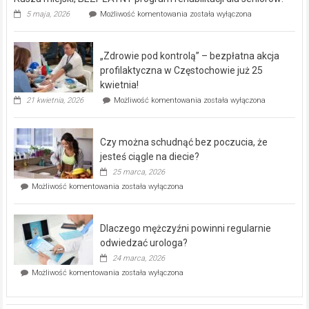
Rusza
5 maja, 2026
Możliwość komentowania
została wyłączona
miejski,
BEZPŁATNY
program
„Zdrowie pod kontrolą” – bezpłatna akcja
rehabilitacji
dla
profilaktyczna w Częstochowie już 25
seniorów!
kwietnia!
„Zdrowie
21 kwietnia, 2026
Możliwość komentowania
została wyłączona
pod
kontrolą”
–
Czy można schudnąć bez poczucia, że
bezpłatna
akcja
jesteś ciągle na diecie?
profilaktyczna
25 marca, 2026
w
Czy
Możliwość komentowania
została wyłączona
Częstochowie
można
już
schudnąć
25
bez
kwietnia!
Dlaczego mężczyźni powinni regularnie
poczucia,
że
odwiedzać urologa?
jesteś
24 marca, 2026
ciągle
Dlaczego
Możliwość komentowania
została wyłączona
na
mężczyźni
diecie?
powinni
regularnie