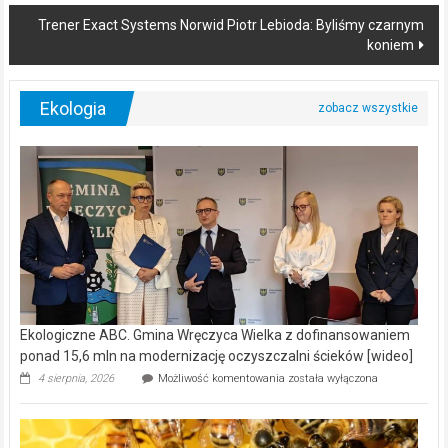
Trener Exact Systems Norwid Piotr Lebioda: Byliśmy czarnym
koniem
Ekologia
Ekologiczne ABC. Gmina Wręczyca Wielka z dofinansowaniem
ponad 15,6 mln na modernizację oczyszczalni ścieków [wideo]
Ekologiczne
4 sierpnia, 2026
Możliwość komentowania
została wyłączona
ABC.
Gmina
Wręczyca
Wielka