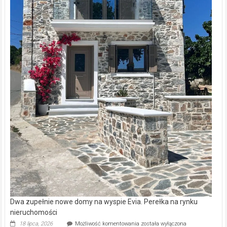
Dwa zupełnie nowe domy na wyspie Evia. Perełka na rynku
nieruchomości
Dwa
18 lipca, 2026
Możliwość komentowania
została wyłączona