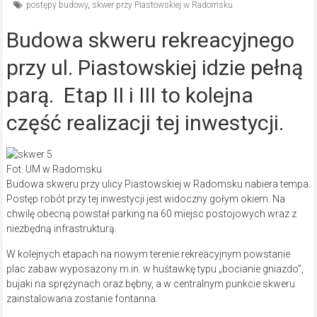
postępy budowy
,
skwer przy Piastowskiej w Radomsku
Budowa skweru rekreacyjnego
przy ul. Piastowskiej idzie pełną
parą. Etap II i III to kolejna
część realizacji tej inwestycji.
Fot. UM w Radomsku
Budowa skweru przy ulicy Piastowskiej w Radomsku nabiera tempa.
Postęp robót przy tej inwestycji jest widoczny gołym okiem. Na
chwilę obecną powstał parking na 60 miejsc postojowych wraz z
niezbędną infrastrukturą.
W kolejnych etapach na nowym terenie rekreacyjnym powstanie
plac zabaw wyposażony m.in. w huśtawkę typu „bocianie gniazdo”,
bujaki na sprężynach oraz bębny, a w centralnym punkcie skweru
zainstalowana zostanie fontanna.