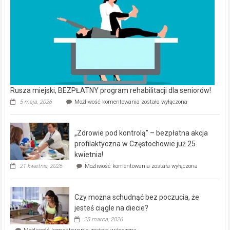
Rusza miejski, BEZPŁATNY program rehabilitacji dla seniorów!
Rusza
5 maja, 2026
Możliwość komentowania
została wyłączona
miejski,
BEZPŁATNY
program
„Zdrowie pod kontrolą” – bezpłatna akcja
rehabilitacji
dla
profilaktyczna w Częstochowie już 25
seniorów!
kwietnia!
„Zdrowie
21 kwietnia, 2026
Możliwość komentowania
została wyłączona
pod
kontrolą”
–
Czy można schudnąć bez poczucia, że
bezpłatna
akcja
jesteś ciągle na diecie?
profilaktyczna
25 marca, 2026
w
Czy