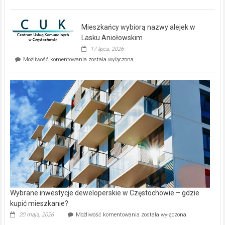
zupełnie
nowe
domy
Mieszkańcy wybiorą nazwy alejek w
na
wyspie
Lasku Aniołowskim
Evia.
17 lipca, 2026
Perełka
Mieszkańcy
Możliwość komentowania
została wyłączona
na
wybiorą
rynku
nazwy
nieruchomości
alejek
w
Lasku
Aniołowskim
Wybrane inwestycje deweloperskie w Częstochowie – gdzie
kupić mieszkanie?
Wybrane
20 maja, 2026
Możliwość komentowania
została wyłączona
inwestycje