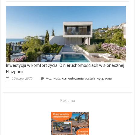
deweloperskie
w Częstochowie
–
gdzie
kupić
mieszkanie?
Inwestycja w komfort życia. O nieruchomościach w słonecznej
Hiszpanii
Inwestycja
15 maja, 2026
Możliwość komentowania
została wyłączona
w komfort
życia.
O nieruchomościach
w słonecznej
Reklama
Hiszpanii