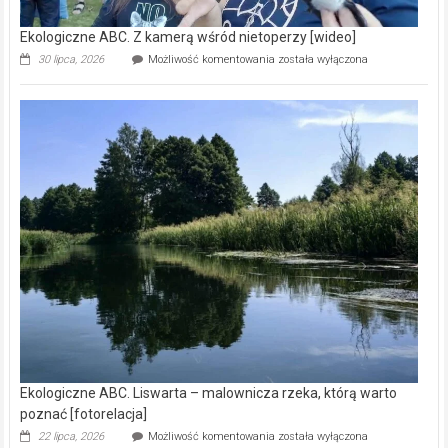
Ekologiczne ABC. Z kamerą wśród nietoperzy [wideo]
Ekologiczne
30 lipca, 2026
Możliwość komentowania
została wyłączona
ABC.
Z
kamerą
wśród
nietoperzy
[wideo]
Ekologiczne ABC. Liswarta – malownicza rzeka, którą warto
poznać [fotorelacja]
Ekologiczne
22 lipca, 2026
Możliwość komentowania
została wyłączona