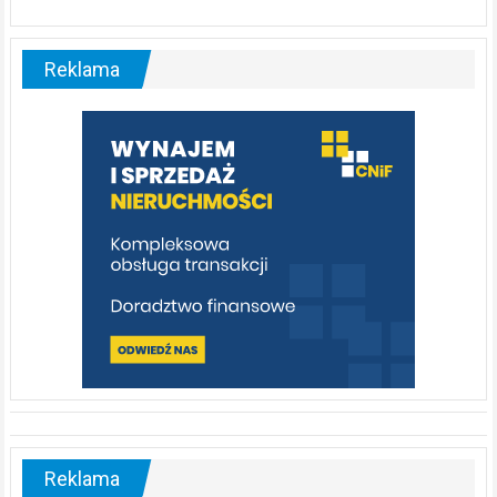
ABC.
Liswarta
–
malownicza
Reklama
rzeka,
którą
warto
poznać
[fotorelacja]
Reklama