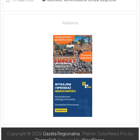
15 maja, 2026
Możliwość komentowania
została wyłączona
w komfort
życia.
O nieruchomościach
w słonecznej
Reklama
Hiszpanii
Copyright © 2026
Gazeta Regionalna
. Theme: ColorNews Pro by