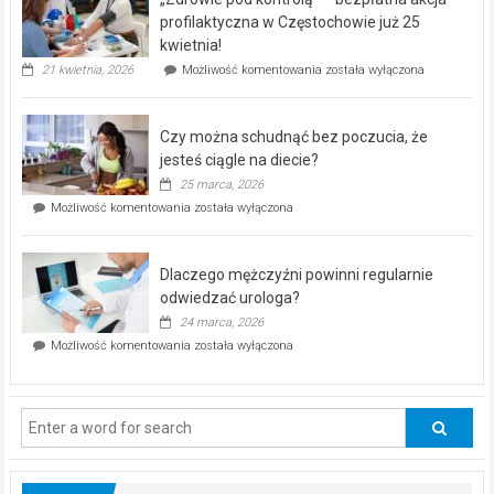
rehabilitacji
dla
profilaktyczna w Częstochowie już 25
seniorów!
kwietnia!
„Zdrowie
21 kwietnia, 2026
Możliwość komentowania
została wyłączona
pod
kontrolą”
–
Czy można schudnąć bez poczucia, że
bezpłatna
akcja
jesteś ciągle na diecie?
profilaktyczna
25 marca, 2026
w
Czy
Możliwość komentowania
została wyłączona
Częstochowie
można
już
schudnąć
25
bez
kwietnia!
Dlaczego mężczyźni powinni regularnie
poczucia,
że
odwiedzać urologa?
jesteś
24 marca, 2026
ciągle
Dlaczego
Możliwość komentowania
została wyłączona
na
mężczyźni
diecie?
powinni
regularnie
odwiedzać
urologa?