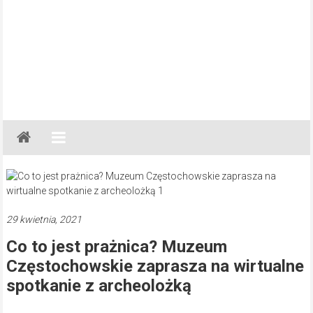
Gazeta
Regionalna
Częstochowa,
Kłobuck,
Lubliniec,
29 kwietnia, 2021
Myszków
Co to jest prażnica? Muzeum
Częstochowskie zaprasza na wirtualne
spotkanie z archeolożką