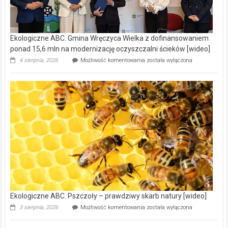
Ekologiczne ABC. Gmina Wręczyca Wielka z dofinansowaniem
ponad 15,6 mln na modernizację oczyszczalni ścieków [wideo]
Ekologiczne
4 sierpnia, 2026
Możliwość komentowania
została wyłączona
ABC.
Gmina
Wręczyca
Wielka
z
dofinansowaniem
ponad
15,6
mln
na
modernizację
oczyszczalni
ścieków
[wideo]
Ekologiczne ABC. Pszczoły – prawdziwy skarb natury [wideo]
Ekologiczne
3 sierpnia, 2026
Możliwość komentowania
została wyłączona
ABC.
Pszczoły