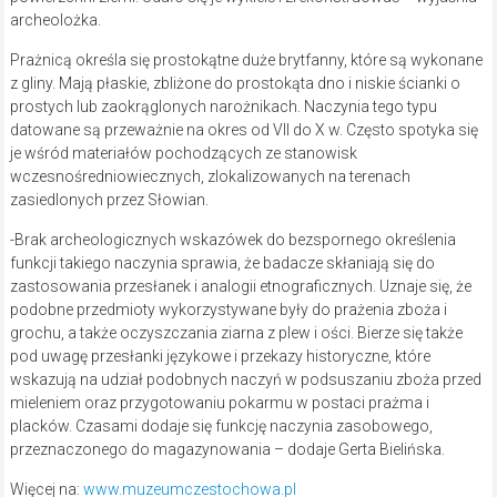
archeolożka.
Prażnicą określa się prostokątne duże brytfanny, które są wykonane
z gliny. Mają płaskie, zbliżone do prostokąta dno i niskie ścianki o
prostych lub zaokrąglonych narożnikach. Naczynia tego typu
datowane są przeważnie na okres od VII do X w. Często spotyka się
je wśród materiałów pochodzących ze stanowisk
wczesnośredniowiecznych, zlokalizowanych na terenach
zasiedlonych przez Słowian.
-Brak archeologicznych wskazówek do bezspornego określenia
funkcji takiego naczynia sprawia, że badacze skłaniają się do
zastosowania przesłanek i analogii etnograficznych. Uznaje się, że
podobne przedmioty wykorzystywane były do prażenia zboża i
grochu, a także oczyszczania ziarna z plew i ości. Bierze się także
pod uwagę przesłanki językowe i przekazy historyczne, które
wskazują na udział podobnych naczyń w podsuszaniu zboża przed
mieleniem oraz przygotowaniu pokarmu w postaci prażma i
placków. Czasami dodaje się funkcję naczynia zasobowego,
przeznaczonego do magazynowania – dodaje Gerta Bielińska.
Więcej na:
www.muzeumczestochowa.pl