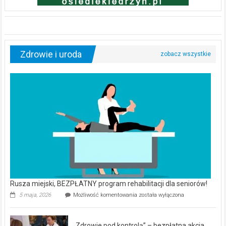
Zdrowie i uroda
Rusza miejski, BEZPŁATNY program rehabilitacji dla seniorów!
Rusza
5 maja, 2026
Możliwość komentowania
została wyłączona
miejski,
BEZPŁATNY
program
„Zdrowie pod kontrolą” – bezpłatna akcja