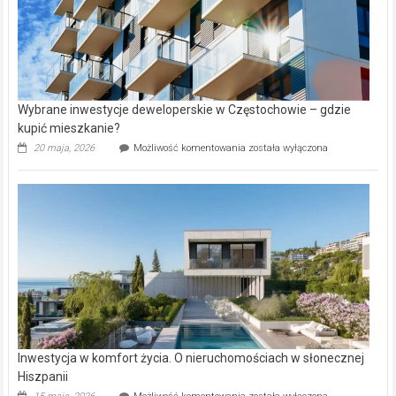
Wybrane inwestycje deweloperskie w Częstochowie – gdzie
kupić mieszkanie?
Wybrane
20 maja, 2026
Możliwość komentowania
została wyłączona
inwestycje
deweloperskie
w Częstochowie
–
gdzie
kupić
mieszkanie?
Inwestycja w komfort życia. O nieruchomościach w słonecznej
Hiszpanii
Inwestycja