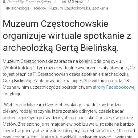
Posted By: Zuzanna Suliga
623 Views
archeologia
,
Facebook
,
Muzeum Częstochowskie
,
spotkania
Muzeum Częstochowskie
organizuje wirtuale spotkanie z
archeolożką Gertą Bielińską.
Muzeum Częstochowskie zaprasza na kolejną odsłonę cyklu
„Wokół kolekcji”. Tym razem wirtualne wydarzenie zatytułowano „Co
to jest prażnica?”. Częstochowian czeka spotkanie z archeolożką
Gretą Bielińską. Zaplanowano je na piątek 30 kwietnia na godz. 18.
Można w nim uczestniczyć za pośrednictwem
strony Facebookowej
instytucji.
-W zbiorach Muzeum Częstochowskiego znajduje się bardzo
ciekawy rodzaj naczynia, które zostało odkryte w czasie badań
archeologicznych prowadzonych na grodzisku Gąszczyk w gminie
Mstów. Znaleziono je na majdanie w pobliżu wału, rozbite na bardzo
liczne fragmenty ułożone dnem do góry, na głębokości ok. 40 cm od
powierzchni ziemi. Udało się je wykleić i zrekonstruować – wyjaśnia