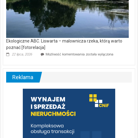
Ekologiczne ABC. Liswarta – malownicza rzeka, którą warto
poznać [fotorelacja]
Ekologiczne
22 lipca, 2026
Możliwość komentowania
została wyłączona
ABC.
Liswarta
–
malownicza
Reklama
rzeka,
którą
warto
poznać
[fotorelacja]