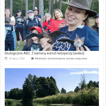
–
prawdziwy
skarb
natury
[wideo]
Ekologiczne ABC. Z kamerą wśród nietoperzy [wideo]
Ekologiczne
30 lipca, 2026
Możliwość komentowania
została wyłączona
ABC.
Z
kamerą
wśród
nietoperzy
[wideo]