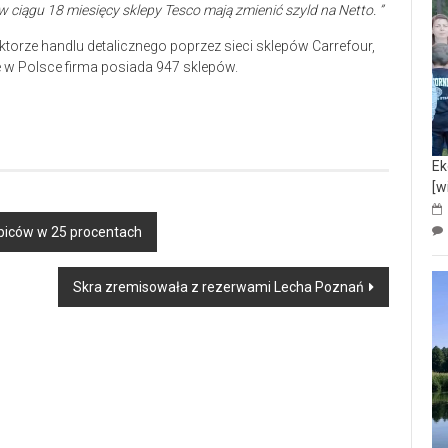
w ciągu 18 miesięcy sklepy Tesco mają zmienić szyld na Netto. ”
torze handlu detalicznego poprzez sieci sklepów Carrefour,
ie w Polsce firma posiada 947 sklepów.
Ek
[w
ibiców w 25 procentach
Skra zremisowała z rezerwami Lecha Poznań