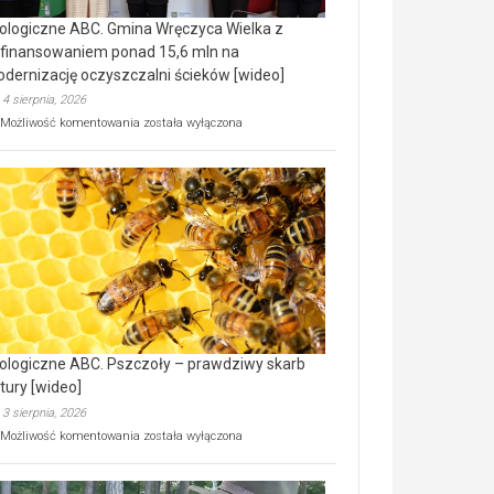
ologiczne ABC. Gmina Wręczyca Wielka z
finansowaniem ponad 15,6 mln na
dernizację oczyszczalni ścieków [wideo]
4 sierpnia, 2026
Ekologiczne
Możliwość komentowania
została wyłączona
ABC.
Gmina
Wręczyca
Wielka
z
dofinansowaniem
ponad
15,6
mln
na
modernizację
oczyszczalni
ścieków
ologiczne ABC. Pszczoły – prawdziwy skarb
[wideo]
tury [wideo]
3 sierpnia, 2026
Ekologiczne
Możliwość komentowania
została wyłączona
ABC.
Pszczoły
–