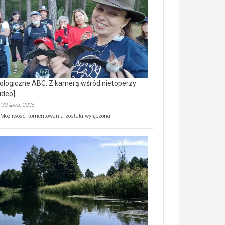
prawdziwy
skarb
natury
[wideo]
ologiczne ABC. Z kamerą wśród nietoperzy
ideo]
30 lipca, 2026
Ekologiczne
Możliwość komentowania
została wyłączona
ABC.
Z
kamerą
wśród
nietoperzy
[wideo]