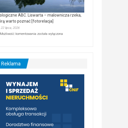
ologiczne ABC. Liswarta – malownicza rzeka,
órą warto poznać [fotorelacja]
22 lipca, 2026
Ekologiczne
Możliwość komentowania
została wyłączona
ABC.
Liswarta
–
malownicza
rzeka,
którą
Reklama
warto
poznać
[fotorelacja]