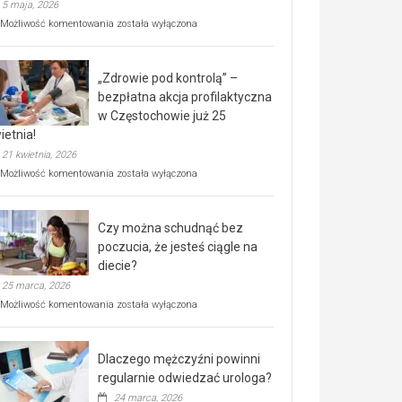
5 maja, 2026
Rusza
Możliwość komentowania
została wyłączona
miejski,
BEZPŁATNY
program
„Zdrowie pod kontrolą” –
rehabilitacji
dla
bezpłatna akcja profilaktyczna
seniorów!
w Częstochowie już 25
ietnia!
21 kwietnia, 2026
„Zdrowie
Możliwość komentowania
została wyłączona
pod
kontrolą”
–
Czy można schudnąć bez
bezpłatna
akcja
poczucia, że jesteś ciągle na
profilaktyczna
diecie?
w
25 marca, 2026
Częstochowie
już
Czy
Możliwość komentowania
została wyłączona
25
można
kwietnia!
schudnąć
bez
Dlaczego mężczyźni powinni
poczucia,
że
regularnie odwiedzać urologa?
jesteś
24 marca, 2026