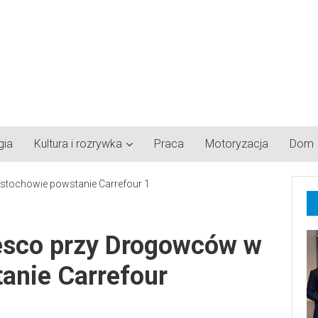
gia
Kultura i rozrywka
Praca
Motoryzacja
Dom
esco przy Drogowców w
anie Carrefour