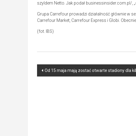
szyldem Netto. Jak podał businessinsider.com.pl/,
„
Grupa Carrefour prowadzi działalność głównie w sek
Carrefour Market, Carrefour Express i Globi. Obecn
(fot. IBS)
Post
Od 15 maja mają zostać otwarte stadiony dla k
navigation