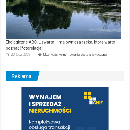
Ekologiczne ABC. Liswarta – malownicza rzeka, którą warto
poznać [fotorelacja]
Ekologiczne
22 lipca, 2026
Możliwość komentowania
została wyłączona
ABC.
Liswarta
–
malownicza
Reklama
rzeka,
którą
warto
poznać
[fotorelacja]