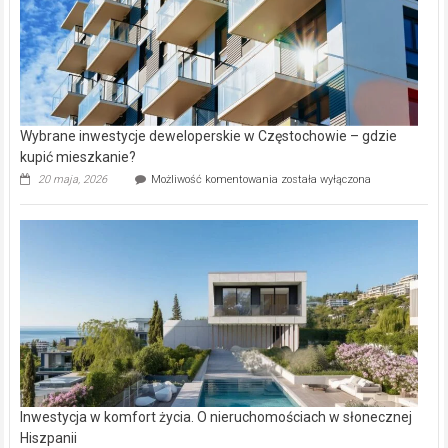
Wybrane inwestycje deweloperskie w Częstochowie – gdzie
kupić mieszkanie?
Wybrane
20 maja, 2026
Możliwość komentowania
została wyłączona
inwestycje
deweloperskie
w Częstochowie
–
gdzie
kupić
mieszkanie?
Inwestycja w komfort życia. O nieruchomościach w słonecznej
Hiszpanii