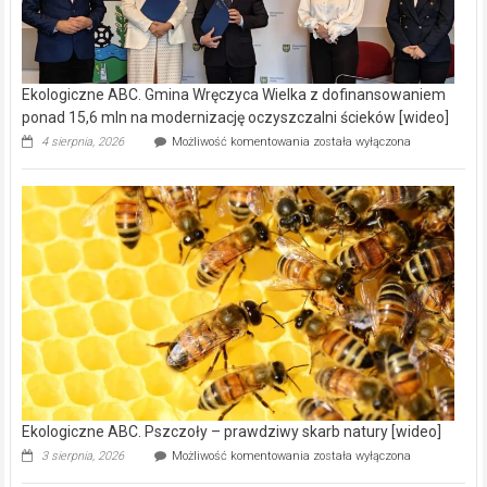
Ekologiczne ABC. Gmina Wręczyca Wielka z dofinansowaniem
ponad 15,6 mln na modernizację oczyszczalni ścieków [wideo]
Ekologiczne
4 sierpnia, 2026
Możliwość komentowania
została wyłączona
ABC.
Gmina
Wręczyca
Wielka
z
dofinansowaniem
ponad
15,6
mln
na
modernizację
oczyszczalni
ścieków
[wideo]
Ekologiczne ABC. Pszczoły – prawdziwy skarb natury [wideo]
Ekologiczne
3 sierpnia, 2026
Możliwość komentowania
została wyłączona
ABC.