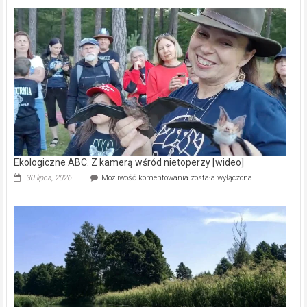
Pszczoły
–
prawdziwy
skarb
natury
[wideo]
Ekologiczne ABC. Z kamerą wśród nietoperzy [wideo]
Ekologiczne
30 lipca, 2026
Możliwość komentowania
została wyłączona
ABC.
Z
kamerą
wśród
nietoperzy
[wideo]