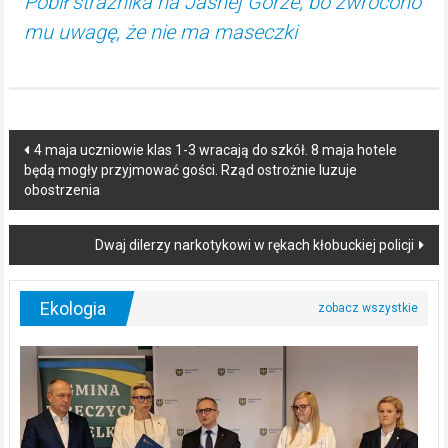
Pobił strażnika na Jasnej Górze, bo zwrócono
mu uwagę, że nie ma maseczki
Post
4 maja uczniowie klas 1-3 wracają do szkół. 8 maja hotele
będą mogły przyjmować gości. Rząd ostrożnie luzuje
navigation
obostrzenia
Dwaj dilerzy narkotykowi w rękach kłobuckiej policji
Ekologia