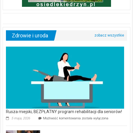
Zdrowie i uroda
Rusza miejski, BEZPŁATNY program rehabilitacji dla seniorów!
Rusza
5 maja, 2026
Możliwość komentowania
została wyłączona
miejski,
BEZPŁATNY
program