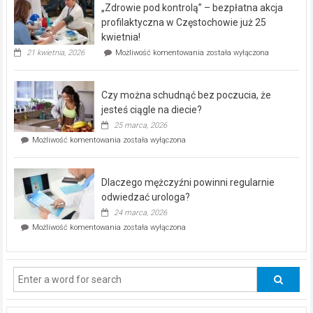
„Zdrowie pod kontrolą” – bezpłatna akcja
rehabilitacji
dla
profilaktyczna w Częstochowie już 25
seniorów!
kwietnia!
„Zdrowie
21 kwietnia, 2026
Możliwość komentowania
została wyłączona
pod
kontrolą”
–
Czy można schudnąć bez poczucia, że
bezpłatna
akcja
jesteś ciągle na diecie?
profilaktyczna
25 marca, 2026
w
Czy
Możliwość komentowania
została wyłączona
Częstochowie
można
już
schudnąć
25
bez
kwietnia!
Dlaczego mężczyźni powinni regularnie
poczucia,
że
odwiedzać urologa?
jesteś
24 marca, 2026
ciągle
Dlaczego
Możliwość komentowania
została wyłączona
na
mężczyźni
diecie?
powinni
regularnie
odwiedzać
urologa?