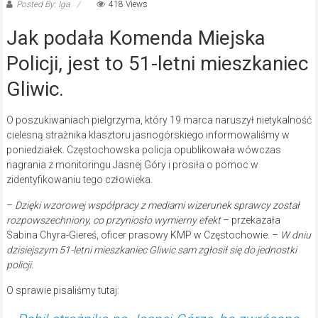
Posted By: Iga
418 Views
Jak podała Komenda Miejska
Policji, jest to 51-letni mieszkaniec
Gliwic.
O poszukiwaniach pielgrzyma, który 19 marca naruszył nietykalność
cielesną strażnika klasztoru jasnogórskiego informowaliśmy w
poniedziałek. Częstochowska policja opublikowała wówczas
nagrania z monitoringu Jasnej Góry i prosiła o pomoc w
zidentyfikowaniu tego człowieka.
–
Dzięki wzorowej współpracy z mediami wizerunek sprawcy został
rozpowszechniony, co przyniosło wymierny efekt
– przekazała
Sabina Chyra-Giereś, oficer prasowy KMP w Częstochowie. –
W dniu
dzisiejszym 51-letni mieszkaniec Gliwic sam zgłosił się do jednostki
policji.
O sprawie pisaliśmy tutaj: