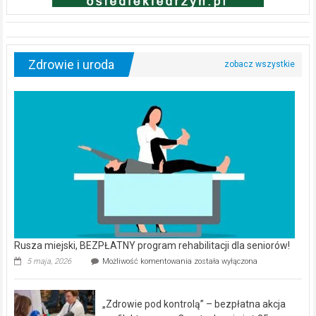
Zdrowie i uroda
Rusza miejski, BEZPŁATNY program rehabilitacji dla seniorów!
Rusza
5 maja, 2026
Możliwość komentowania
została wyłączona
miejski,
BEZPŁATNY
program
„Zdrowie pod kontrolą” – bezpłatna akcja
rehabilitacji