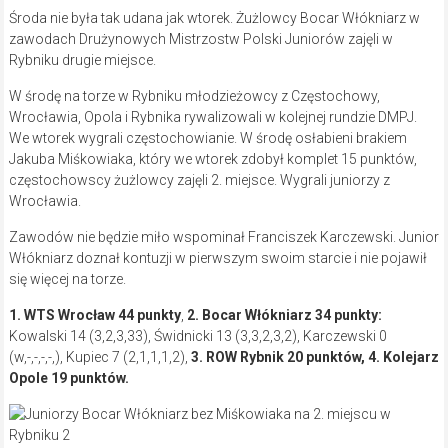
Środa nie była tak udana jak wtorek. Żużlowcy Bocar Włókniarz w
zawodach Drużynowych Mistrzostw Polski Juniorów zajęli w
Rybniku drugie miejsce.
W środę na torze w Rybniku młodzieżowcy z Częstochowy,
Wrocławia, Opola i Rybnika rywalizowali w kolejnej rundzie DMPJ.
We wtorek wygrali częstochowianie. W środę osłabieni brakiem
Jakuba Miśkowiaka, który we wtorek zdobył komplet 15 punktów,
częstochowscy żużlowcy zajęli 2. miejsce. Wygrali juniorzy z
Wrocławia.
Zawodów nie będzie miło wspominał Franciszek Karczewski. Junior
Włókniarz doznał kontuzji w pierwszym swoim starcie i nie pojawił
się więcej na torze.
1. WTS Wrocław 44 punkty
,
2. Bocar Włókniarz 34 punkty:
Kowalski 14 (3,2,3,33), Świdnicki 13 (3,3,2,3,2), Karczewski 0
(w,-,-,-,-,), Kupiec 7 (2,1,1,1,2),
3. ROW Rybnik 20 punktów, 4. Kolejarz
Opole 19 punktów.