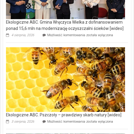
Ekologiczne ABC. Gmina Wręczyca Wielka z dofinansowaniem
ponad 15,6 mln na modernizację oczyszczalni ścieków [wideo]
Ekologiczne
4 sierpnia, 2026
Możliwość komentowania
została wyłączona
ABC.
Gmina
Wręczyca
Wielka
z
dofinansowaniem
ponad
15,6
mln
na
modernizację
oczyszczalni
ścieków
[wideo]
Ekologiczne ABC. Pszczoły – prawdziwy skarb natury [wideo]
Ekologiczne
3 sierpnia, 2026
Możliwość komentowania
została wyłączona
ABC.
Pszczoły