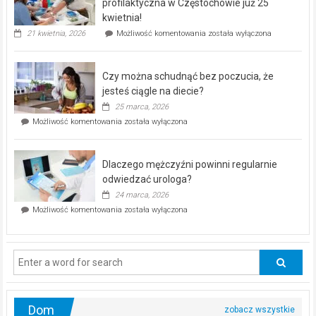
dla
profilaktyczna w Częstochowie już 25
seniorów!
kwietnia!
„Zdrowie
21 kwietnia, 2026
Możliwość komentowania
została wyłączona
pod
kontrolą”
–
Czy można schudnąć bez poczucia, że
bezpłatna
akcja
jesteś ciągle na diecie?
profilaktyczna
25 marca, 2026
w
Czy
Możliwość komentowania
została wyłączona
Częstochowie
można
już
schudnąć
25
bez
kwietnia!
Dlaczego mężczyźni powinni regularnie
poczucia,
że
odwiedzać urologa?
jesteś
24 marca, 2026
ciągle
Dlaczego
Możliwość komentowania
została wyłączona
na
mężczyźni
diecie?
powinni
regularnie
odwiedzać
urologa?
Dom