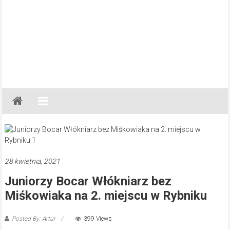
Gazeta
Regionalna
Częstochowa,
Kłobuck,
Lubliniec,
28 kwietnia, 2021
Myszków
Juniorzy Bocar Włókniarz bez
Miśkowiaka na 2. miejscu w Rybniku
Posted By: Artur
399 Views