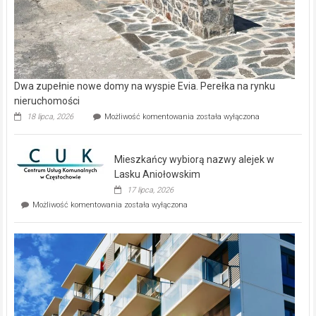
Dwa zupełnie nowe domy na wyspie Evia. Perełka na rynku
nieruchomości
Dwa
18 lipca, 2026
Możliwość komentowania
została wyłączona
zupełnie
nowe
domy
Mieszkańcy wybiorą nazwy alejek w
na
wyspie
Lasku Aniołowskim
Evia.
17 lipca, 2026
Perełka
Mieszkańcy
Możliwość komentowania
została wyłączona
na
wybiorą
rynku
nazwy
nieruchomości
alejek
w
Lasku
Aniołowskim