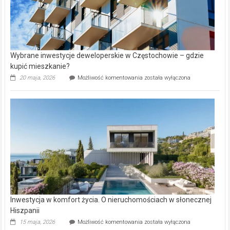
Wybrane inwestycje deweloperskie w Częstochowie – gdzie
kupić mieszkanie?
Wybrane
20 maja, 2026
Możliwość komentowania
została wyłączona
inwestycje
deweloperskie
w Częstochowie
–
gdzie
kupić
mieszkanie?
Inwestycja w komfort życia. O nieruchomościach w słonecznej
Hiszpanii
Inwestycja
15 maja, 2026
Możliwość komentowania
została wyłączona
w komfort