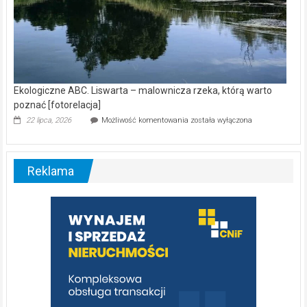
Ekologiczne ABC. Liswarta – malownicza rzeka, którą warto
poznać [fotorelacja]
Ekologiczne
22 lipca, 2026
Możliwość komentowania
została wyłączona
ABC.
Liswarta
–
malownicza
Reklama
rzeka,
którą
warto
poznać
[fotorelacja]