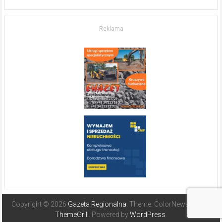
życia.
O nieruchomościach
w słonecznej
Reklama
Hiszpanii
Copyright © 2026
Gazeta Regionalna
. Theme: ColorNews Pro by
ThemeGrill
. Powered by
WordPress
.