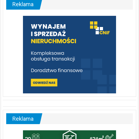
malownicza
Reklama
rzeka,
którą
warto
poznać
[fotorelacja]
Reklama