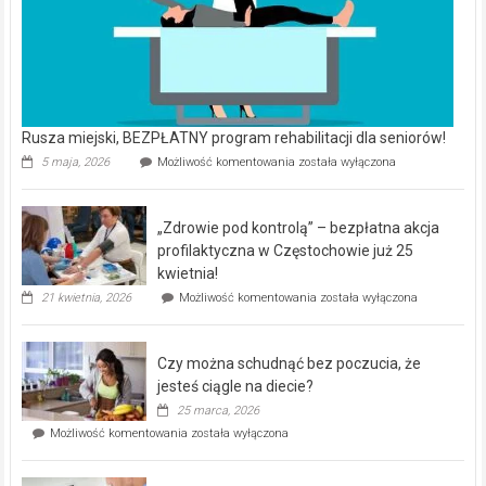
Rusza miejski, BEZPŁATNY program rehabilitacji dla seniorów!
Rusza
5 maja, 2026
Możliwość komentowania
została wyłączona
miejski,
BEZPŁATNY
program
„Zdrowie pod kontrolą” – bezpłatna akcja
rehabilitacji
dla
profilaktyczna w Częstochowie już 25
seniorów!
kwietnia!
„Zdrowie
21 kwietnia, 2026
Możliwość komentowania
została wyłączona
pod
kontrolą”
–
Czy można schudnąć bez poczucia, że
bezpłatna
akcja
jesteś ciągle na diecie?
profilaktyczna
25 marca, 2026
w
Czy
Możliwość komentowania
została wyłączona
Częstochowie
można
już
schudnąć
25
bez