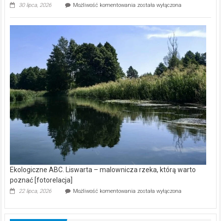
Ekologiczne
30 lipca, 2026
Możliwość komentowania
została wyłączona
ABC.
Z
kamerą
wśród
nietoperzy
[wideo]
Ekologiczne ABC. Liswarta – malownicza rzeka, którą warto
poznać [fotorelacja]
Ekologiczne
22 lipca, 2026
Możliwość komentowania
została wyłączona
ABC.
Liswarta
–