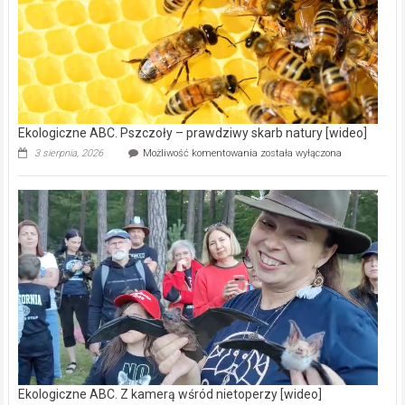
15,6
mln
na
modernizację
oczyszczalni
ścieków
[wideo]
Ekologiczne ABC. Pszczoły – prawdziwy skarb natury [wideo]
Ekologiczne
3 sierpnia, 2026
Możliwość komentowania
została wyłączona
ABC.
Pszczoły
–
prawdziwy
skarb
natury
[wideo]
Ekologiczne ABC. Z kamerą wśród nietoperzy [wideo]