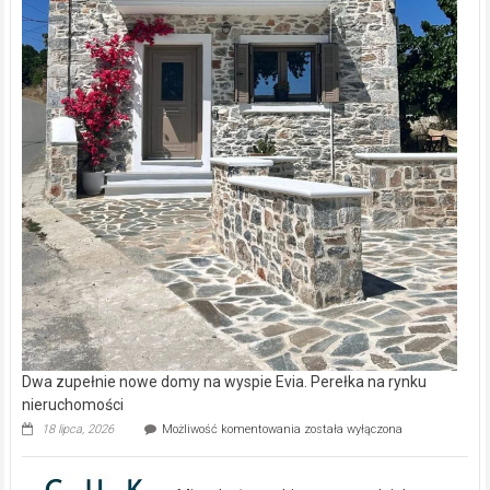
Dwa zupełnie nowe domy na wyspie Evia. Perełka na rynku
nieruchomości
Dwa
18 lipca, 2026
Możliwość komentowania
została wyłączona
zupełnie
nowe
domy