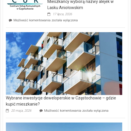
Mieszkańcy wybiorą nazwy alejek w
na
wyspie
Lasku Aniołowskim
Evia.
17 lipca, 2026
Perełka
Mieszkańcy
Możliwość komentowania
została wyłączona
na
wybiorą
rynku
nazwy
nieruchomości
alejek
w
Lasku
Aniołowskim
Wybrane inwestycje deweloperskie w Częstochowie – gdzie
kupić mieszkanie?
Wybrane
20 maja, 2026
Możliwość komentowania
została wyłączona
inwestycje
deweloperskie
w Częstochowie
–