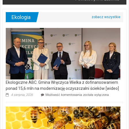
Ekologia
Ekologiczne ABC. Gmina Wręczyca Wielka z dofinansowaniem
ponad 15,6 mln na modernizację oczyszczalni ścieków [wideo]
Ekologiczne
4 sierpnia, 2026
Możliwość komentowania
została wyłączona
ABC.
Gmina
Wręczyca
Wielka
z
dofinansowaniem
ponad