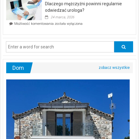
kwietnia!
Dlaczego mężczyźni powinni regularnie
poczucia,
że
odwiedzać urologa?
jesteś
24 marca, 2026
ciągle
Dlaczego
Możliwość komentowania
została wyłączona
na
mężczyźni
diecie?
powinni
regularnie
odwiedzać
urologa?
Dom