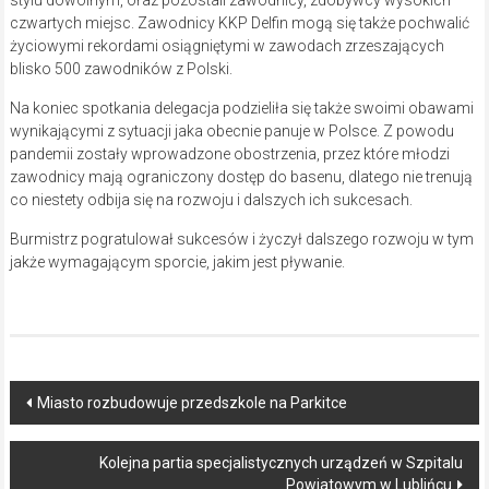
czwartych miejsc. Zawodnicy KKP Delfin mogą się także pochwalić
życiowymi rekordami osiągniętymi w zawodach zrzeszających
blisko 500 zawodników z Polski.
Na koniec spotkania delegacja podzieliła się także swoimi obawami
wynikającymi z sytuacji jaka obecnie panuje w Polsce. Z powodu
pandemii zostały wprowadzone obostrzenia, przez które młodzi
zawodnicy mają ograniczony dostęp do basenu, dlatego nie trenują
co niestety odbija się na rozwoju i dalszych ich sukcesach.
Burmistrz pogratulował sukcesów i życzył dalszego rozwoju w tym
jakże wymagającym sporcie, jakim jest pływanie.
Post
Miasto rozbudowuje przedszkole na Parkitce
navigation
Kolejna partia specjalistycznych urządzeń w Szpitalu
Powiatowym w Lublińcu