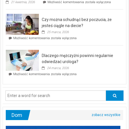
„Zdrowie
21 kwietnia, 2026
Możliwość komentowania
została wyłączona
pod
kontrolą”
–
Czy można schudnąć bez poczucia, że
bezpłatna
akcja
jesteś ciągle na diecie?
profilaktyczna
25 marca, 2026
w
Czy
Możliwość komentowania
została wyłączona
Częstochowie
można
już
schudnąć
25
bez
kwietnia!
Dlaczego mężczyźni powinni regularnie
poczucia,
że
odwiedzać urologa?
jesteś
24 marca, 2026
ciągle
Dlaczego
Możliwość komentowania
została wyłączona
na
mężczyźni
diecie?
powinni
regularnie
odwiedzać
urologa?
Dom