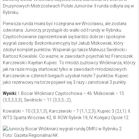
Drużynowych Mistrzostwach Polski Juniorów. II runda odbyła się w
Rybniku.
Pierwsza runda miała być rozegrana we Wrocławiu, ale została
odwołana. Juniorzy przystąpili do walki od II rundy w Rybniku.
Częstochowianie zaprezentowali się bardzo dobrze i spokojnie
wygrali zawody. Bezkonkurencyjny był Jakub Miśkowiak, który
zdobył komplet punktów. Wspierali go także Mateusz Świdnicki i
Bartosz Kowalski. Co ważne, w zawodach pojechali też Franciszek
Karczewski i Kajetan Kupiec. To młodzi żużlowcy Włókniarza, którzy
jak na razie mogą startować tylko w zawodach młodzieżowych.
Karczewski w czterech biegach uzyskał niezłe 7 punktów. Kupiec
jako rezerwowy na torze pojawił się 3 razy i zanotował 3 punkty.
Wyniki:
I. Bocar Włókniarz Częstochowa – 46: Miśkowiak – 15
(3,3,3,3,3), Świdnicki – 11 (3,3,3,-,2),
Kowalski – 10 (3,3,1,3), Karczewski – 7 (1,1,2,3), Kupiec 3 (2,t,1). II.
WTS Sparta Wrocław 42, III. ROW Rybnik 19, IV. Kolejarz Opole 12.
Foto: Gazeta Regionalna/AK