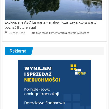
Ekologiczne ABC. Liswarta – malownicza rzeka, którą warto
poznać [fotorelacja]
Ekologiczne
22 lipca, 2026
Możliwość komentowania
została wyłączona
ABC.
Liswarta
–
malownicza
Reklama
rzeka,
którą
warto
poznać
[fotorelacja]