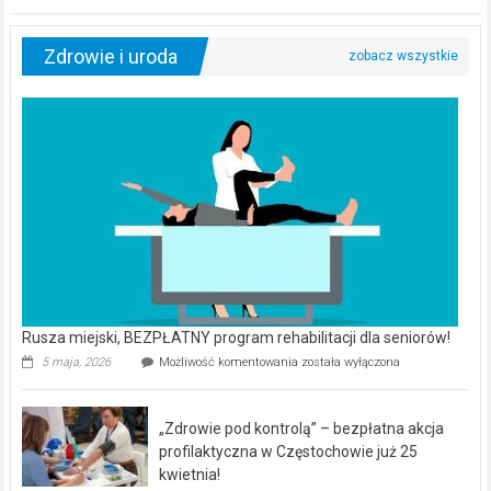
Zdrowie i uroda
Rusza miejski, BEZPŁATNY program rehabilitacji dla seniorów!
Rusza
5 maja, 2026
Możliwość komentowania
została wyłączona
miejski,
BEZPŁATNY
program
„Zdrowie pod kontrolą” – bezpłatna akcja
rehabilitacji
dla
profilaktyczna w Częstochowie już 25
seniorów!
kwietnia!