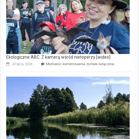
natury
[wideo]
Ekologiczne ABC. Z kamerą wśród nietoperzy [wideo]
Ekologiczne
30 lipca, 2026
Możliwość komentowania
została wyłączona
ABC.
Z
kamerą
wśród
nietoperzy
[wideo]