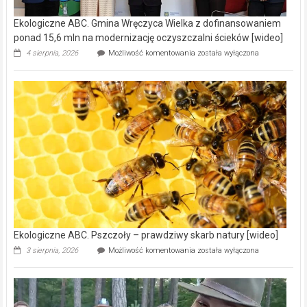
Ekologiczne ABC. Gmina Wręczyca Wielka z dofinansowaniem
ponad 15,6 mln na modernizację oczyszczalni ścieków [wideo]
Ekologiczne
4 sierpnia, 2026
Możliwość komentowania
została wyłączona
ABC.
Gmina
Wręczyca
Wielka
z
dofinansowaniem
ponad
15,6
mln
na
modernizację
oczyszczalni
ścieków
[wideo]
Ekologiczne ABC. Pszczoły – prawdziwy skarb natury [wideo]
Ekologiczne
3 sierpnia, 2026
Możliwość komentowania
została wyłączona
ABC.
Pszczoły
–
prawdziwy
skarb