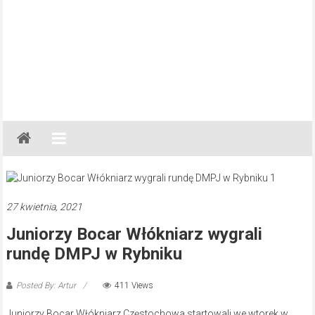
Gazeta
Regionalna
Częstochowa,
Kłobuck,
Lubliniec,
27 kwietnia, 2021
Myszków
Juniorzy Bocar Włókniarz wygrali
rundę DMPJ w Rybniku
Posted By: Artur
411 Views
Juniorzy Bocar Włókniarz Częstochowa startowali we wtorek w