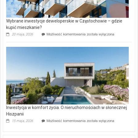
Wybrane inwestycje deweloperskie w Częstochowie – gdzie
kupić mieszkanie?
Wybrane
20 maja, 2026
Możliwość komentowania
została wyłączona
inwestycje
deweloperskie
w Częstochowie
–
gdzie
kupić
mieszkanie?
Inwestycja w komfort życia. O nieruchomościach w słonecznej
Hiszpanii
Inwestycja
15 maja, 2026
Możliwość komentowania
została wyłączona
w komfort
życia.
O nieruchomościach