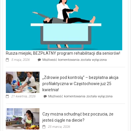
Rusza miejski, BEZPŁATNY program rehabilitacji dla seniorów!
Rusza
5 maja, 2026
Możliwość komentowania
została wyłączona
miejski,
BEZPŁATNY
program
„Zdrowie pod kontrolą” – bezpłatna akcja
rehabilitacji
dla
profilaktyczna w Częstochowie już 25
seniorów!
kwietnia!
„Zdrowie
21 kwietnia, 2026
Możliwość komentowania
została wyłączona
pod
kontrolą”
–
Czy można schudnąć bez poczucia, że
bezpłatna
akcja
jesteś ciągle na diecie?
profilaktyczna
25 marca, 2026
w