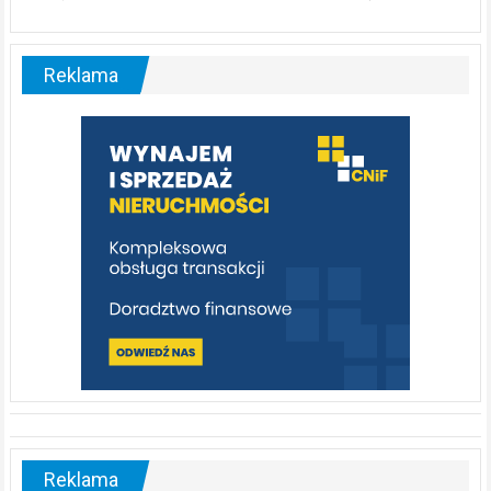
ABC.
Liswarta
–
malownicza
Reklama
rzeka,
którą
warto
poznać
[fotorelacja]
Reklama