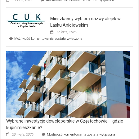
zupełnie
nowe
domy
Mieszkańcy wybiorą nazwy alejek w
na
wyspie
Lasku Aniołowskim
Evia.
17 lipca, 2026
Perełka
Mieszkańcy
Możliwość komentowania
została wyłączona
na
wybiorą
rynku
nazwy
nieruchomości
alejek
w
Lasku
Aniołowskim
Wybrane inwestycje deweloperskie w Częstochowie – gdzie
kupić mieszkanie?
Wybrane
20 maja, 2026
Możliwość komentowania
została wyłączona