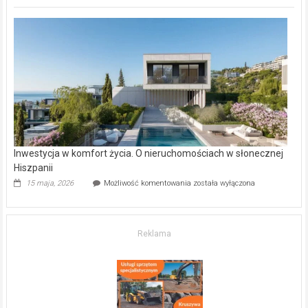
inwestycje
deweloperskie
w Częstochowie
–
gdzie
kupić
mieszkanie?
Inwestycja w komfort życia. O nieruchomościach w słonecznej
Hiszpanii
Inwestycja
15 maja, 2026
Możliwość komentowania
została wyłączona
w komfort
życia.
O nieruchomościach
w słonecznej
Reklama
Hiszpanii