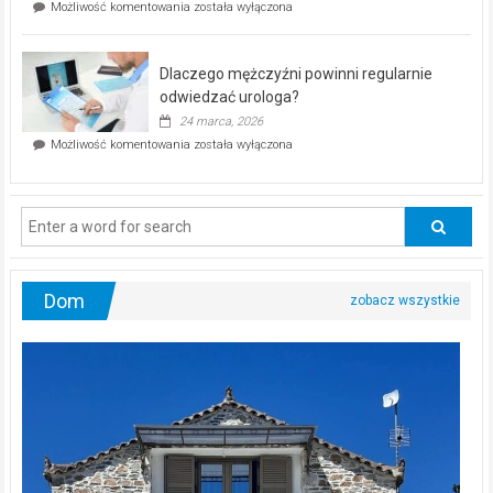
Czy
Możliwość komentowania
została wyłączona
Częstochowie
można
już
schudnąć
25
bez
kwietnia!
Dlaczego mężczyźni powinni regularnie
poczucia,
że
odwiedzać urologa?
jesteś
24 marca, 2026
ciągle
Dlaczego
Możliwość komentowania
została wyłączona
na
mężczyźni
diecie?
powinni
regularnie
odwiedzać
urologa?
Dom