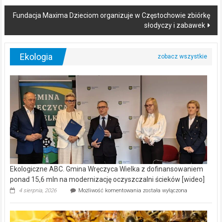
Fundacja Maxima Dzieciom organizuje w Częstochowie zbiórkę
słodyczy i zabawek
Ekologia
Ekologiczne ABC. Gmina Wręczyca Wielka z dofinansowaniem
ponad 15,6 mln na modernizację oczyszczalni ścieków [wideo]
Ekologiczne
4 sierpnia, 2026
Możliwość komentowania
została wyłączona
ABC.
Gmina
Wręczyca
Wielka