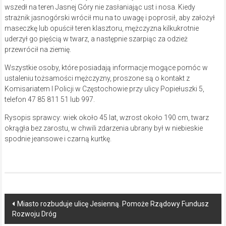
wszedł na teren Jasnej Góry nie zasłaniając ust i nosa. Kiedy
strażnik jasnogórski wrócił mu na to uwagę i poprosił, aby założył
maseczkę lub opuścił teren klasztoru, mężczyzna kilkukrotnie
uderzył go pięścią w twarz, a następnie szarpiąc za odzież
przewrócił na ziemię.
Wszystkie osoby, które posiadają informacje mogące pomóc w
ustaleniu tożsamości mężczyzny, proszone są o kontakt z
Komisariatem I Policji w Częstochowie przy ulicy Popiełuszki 5,
telefon 47 85 811 51 lub 997.
Rysopis sprawcy: wiek około 45 lat, wzrost około 190 cm, twarz
okrągła bez zarostu, w chwili zdarzenia ubrany był w niebieskie
spodnie jeansowe i czarną kurtkę.
Post
Miasto rozbuduje ulicę Jesienną. Pomoże Rządowy Fundusz
Rozwoju Dróg
navigation