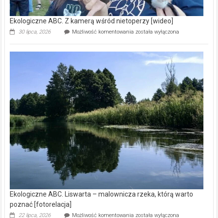
Ekologiczne ABC. Z kamerą wśród nietoperzy [wideo]
Ekologiczne
30 lipca, 2026
Możliwość komentowania
została wyłączona
ABC.
Z
kamerą
wśród
nietoperzy
[wideo]
Ekologiczne ABC. Liswarta – malownicza rzeka, którą warto
poznać [fotorelacja]
Ekologiczne
22 lipca, 2026
Możliwość komentowania
została wyłączona