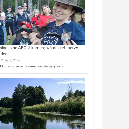
prawdziwy
skarb
natury
[wideo]
ologiczne ABC. Z kamerą wśród nietoperzy
ideo]
30 lipca, 2026
Ekologiczne
Możliwość komentowania
została wyłączona
ABC.
Z
kamerą
wśród
nietoperzy
[wideo]