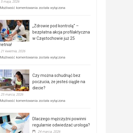
5 maja, 2026
Rusza
Możliwość komentowania
została wyłączona
miejski,
BEZPŁATNY
program
„Zdrowie pod kontrolą” –
rehabilitacji
dla
bezpłatna akcja profilaktyczna
seniorów!
w Częstochowie już 25
ietnia!
21 kwietnia, 2026
„Zdrowie
Możliwość komentowania
została wyłączona
pod
kontrolą”
–
Czy można schudnąć bez
bezpłatna
akcja
poczucia, że jesteś ciągle na
profilaktyczna
diecie?
w
25 marca, 2026
Częstochowie
już
Czy
Możliwość komentowania
została wyłączona
25
można
kwietnia!
schudnąć
bez
Dlaczego mężczyźni powinni
poczucia,
że
regularnie odwiedzać urologa?
jesteś
24 marca, 2026