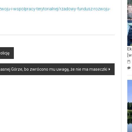
zwoju-i-wspolpracy-terytorialnej/rzadowy-fundusz-rozwoju-
Ek
licję
[w
 Jasnej Górze, bo zwrócono mu uwagę, że nie ma maseczki