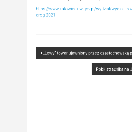
https://www.katowice.uw.gov.pl/wydzial/wydzial-ro
drog-2021
Post
„Lewy” towar ujawniony przez częstochowską po
navigation
Pobił strażnika na