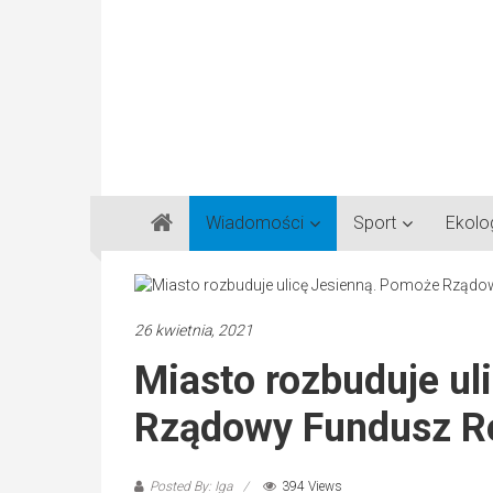
Gazeta
Wiadomości
Sport
Ekolo
Regionalna
Częstochowa,
Kłobuck,
Lubliniec,
26 kwietnia, 2021
Myszków
Miasto rozbuduje ul
Rządowy Fundusz R
Posted By: Iga
394 Views