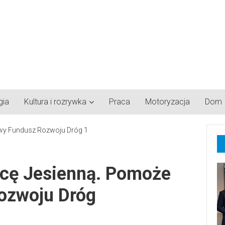
gia
Kultura i rozrywka
Praca
Motoryzacja
Dom
icę Jesienną. Pomoże
ozwoju Dróg