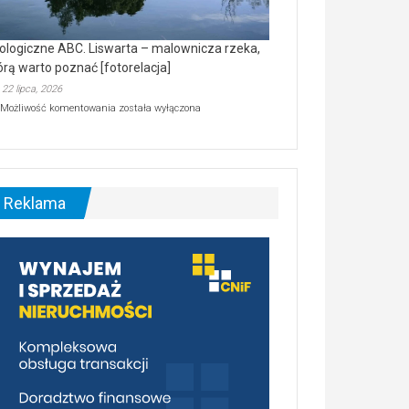
ologiczne ABC. Liswarta – malownicza rzeka,
órą warto poznać [fotorelacja]
22 lipca, 2026
Ekologiczne
Możliwość komentowania
została wyłączona
ABC.
Liswarta
–
malownicza
rzeka,
którą
Reklama
warto
poznać
[fotorelacja]