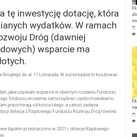
Ek
tę inwestycję dotację, która
do
mo
zianych wydatków. W ramach
zwoju Dróg (dawniej
dowych) wsparcie ma
łotych.
a-Śmigłego do al. 11 Listopada. W sumie będzie to kosztować
zadań, jakie uzyskało wsparcie w obecnym rozdaniu Funduszu
amego funduszu wcześniej samorządowi częstochowskiemu
Ek
 Tam prace trwają od końca lutego, a całość zadania
na
westycji dotacja z Rządowego Funduszu Rozwoju Dróg również
twie śląskim przeznaczono w 2021 r. dotacje Rządowego
ie: