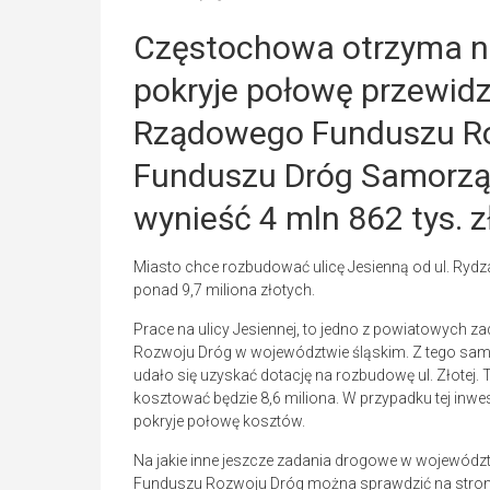
Częstochowa otrzyma na 
pokryje połowę przewid
Rządowego Funduszu Ro
Funduszu Dróg Samorzą
wynieść 4 mln 862 tys. z
Miasto chce rozbudować ulicę Jesienną od ul. Rydz
ponad 9,7 miliona złotych.
Prace na ulicy Jesiennej, to jedno z powiatowych 
Rozwoju Dróg w województwie śląskim. Z tego s
udało się uzyskać dotację na rozbudowę ul. Złotej.
kosztować będzie 8,6 miliona. W przypadku tej in
pokryje połowę kosztów.
Na jakie inne jeszcze zadania drogowe w wojewódz
Funduszu Rozwoju Dróg można sprawdzić na stron