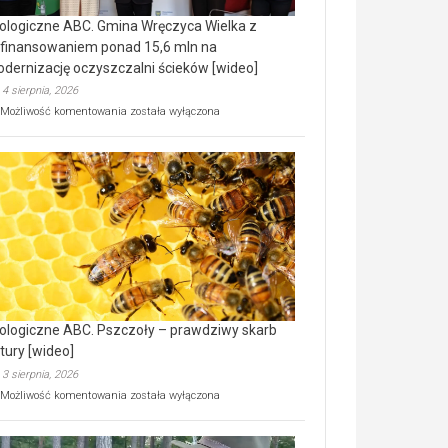
ologiczne ABC. Gmina Wręczyca Wielka z
finansowaniem ponad 15,6 mln na
dernizację oczyszczalni ścieków [wideo]
4 sierpnia, 2026
Ekologiczne
Możliwość komentowania
została wyłączona
ABC.
Gmina
Wręczyca
Wielka
z
dofinansowaniem
ponad
15,6
mln
na
modernizację
oczyszczalni
ścieków
ologiczne ABC. Pszczoły – prawdziwy skarb
[wideo]
tury [wideo]
3 sierpnia, 2026
Ekologiczne
Możliwość komentowania
została wyłączona
ABC.
Pszczoły
–