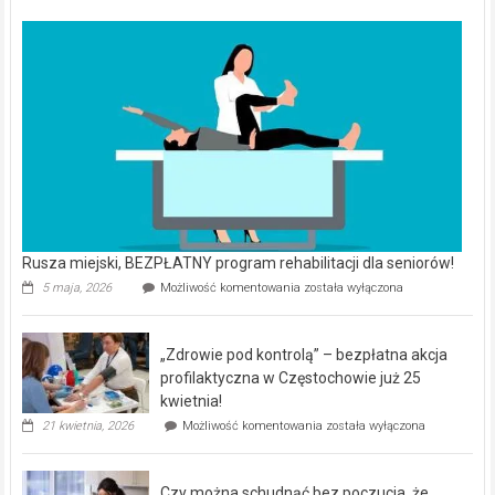
Rusza miejski, BEZPŁATNY program rehabilitacji dla seniorów!
Rusza
5 maja, 2026
Możliwość komentowania
została wyłączona
miejski,
BEZPŁATNY
program
„Zdrowie pod kontrolą” – bezpłatna akcja
rehabilitacji
dla
profilaktyczna w Częstochowie już 25
seniorów!
kwietnia!
„Zdrowie
21 kwietnia, 2026
Możliwość komentowania
została wyłączona
pod
kontrolą”
–
Czy można schudnąć bez poczucia, że