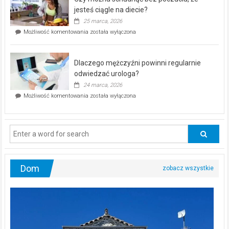
bezpłatna
akcja
jesteś ciągle na diecie?
profilaktyczna
25 marca, 2026
w
Czy
Możliwość komentowania
została wyłączona
Częstochowie
można
już
schudnąć
25
bez
kwietnia!
Dlaczego mężczyźni powinni regularnie
poczucia,
że
odwiedzać urologa?
jesteś
24 marca, 2026
ciągle
Dlaczego
Możliwość komentowania
została wyłączona
na
mężczyźni
diecie?
powinni
regularnie
odwiedzać
urologa?
Dom