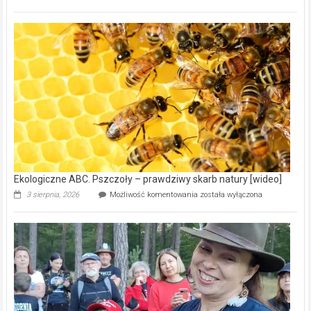
ABC.
Gmina
Wręczyca
Wielka
z
dofinansowaniem
ponad
15,6
mln
na
modernizację
oczyszczalni
ścieków
[wideo]
Ekologiczne ABC. Pszczoły – prawdziwy skarb natury [wideo]
Ekologiczne
3 sierpnia, 2026
Możliwość komentowania
została wyłączona
ABC.
Pszczoły
–
prawdziwy
skarb
natury
[wideo]