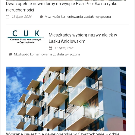
Dwa zupełnie nowe domy na wyspie Evia. Perełka na rynku
nieruchomości
Dwa
18 lipca, 2026
Możliwość komentowania
została wyłączona
zupełnie
nowe
domy
Mieszkańcy wybiorą nazwy alejek w
na
wyspie
Lasku Aniołowskim
Evia.
17 lipca, 2026
Perełka
Mieszkańcy
Możliwość komentowania
została wyłączona
na
wybiorą
rynku
nazwy
nieruchomości
alejek
w
Lasku
Aniołowskim
Wybrane inwestycje deweloperskie w Częstochowie – gdzie