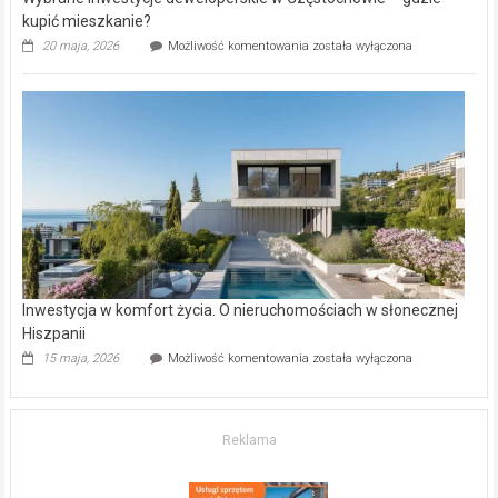
kupić mieszkanie?
Wybrane
20 maja, 2026
Możliwość komentowania
została wyłączona
inwestycje
deweloperskie
w Częstochowie
–
gdzie
kupić
mieszkanie?
Inwestycja w komfort życia. O nieruchomościach w słonecznej
Hiszpanii
Inwestycja
15 maja, 2026
Możliwość komentowania
została wyłączona
w komfort
życia.
O nieruchomościach
w słonecznej
Reklama
Hiszpanii