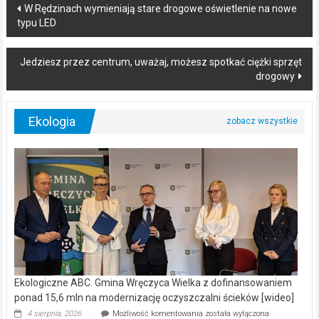
Post
W Rędzinach wymieniają stare drogowe oświetlenie na nowe
typu LED
navigation
Jedziesz przez centrum, uważaj, możesz spotkać ciężki sprzęt
drogowy
Ekologia
Ekologiczne ABC. Gmina Wręczyca Wielka z dofinansowaniem
ponad 15,6 mln na modernizację oczyszczalni ścieków [wideo]
Ekologiczne
4 sierpnia, 2026
Możliwość komentowania
została wyłączona