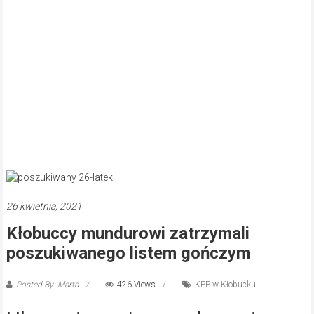
26 kwietnia, 2021
Kłobuccy mundurowi zatrzymali
poszukiwanego listem gończym
Posted By: Marta
426 Views
KPP w Kłobucku