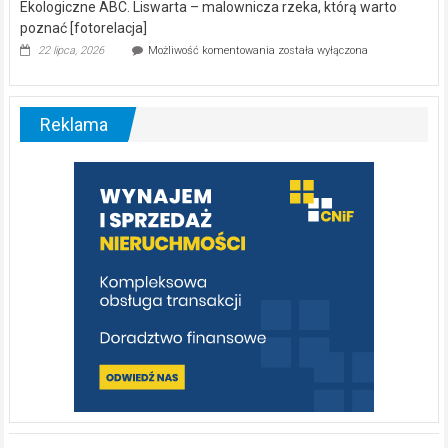
Ekologiczne ABC. Liswarta – malownicza rzeka, którą warto
poznać [fotorelacja]
Ekologiczne
22 lipca, 2026
Możliwość komentowania
została wyłączona
ABC.
Liswarta
–
malownicza
Reklama
rzeka,
którą
warto
poznać
[fotorelacja]