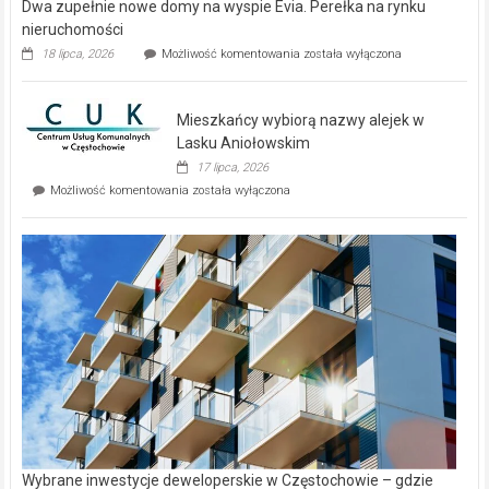
Dwa zupełnie nowe domy na wyspie Evia. Perełka na rynku
nieruchomości
Dwa
18 lipca, 2026
Możliwość komentowania
została wyłączona
zupełnie
nowe
domy
Mieszkańcy wybiorą nazwy alejek w
na
wyspie
Lasku Aniołowskim
Evia.
17 lipca, 2026
Perełka
Mieszkańcy
Możliwość komentowania
została wyłączona
na
wybiorą
rynku
nazwy
nieruchomości
alejek
w
Lasku
Aniołowskim
Wybrane inwestycje deweloperskie w Częstochowie – gdzie