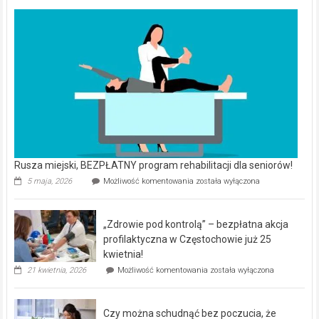
Rusza miejski, BEZPŁATNY program rehabilitacji dla seniorów!
Rusza
5 maja, 2026
Możliwość komentowania
została wyłączona
miejski,
BEZPŁATNY
program
„Zdrowie pod kontrolą” – bezpłatna akcja
rehabilitacji
dla
profilaktyczna w Częstochowie już 25
seniorów!
kwietnia!
„Zdrowie
21 kwietnia, 2026
Możliwość komentowania
została wyłączona
pod
kontrolą”
–
Czy można schudnąć bez poczucia, że
bezpłatna