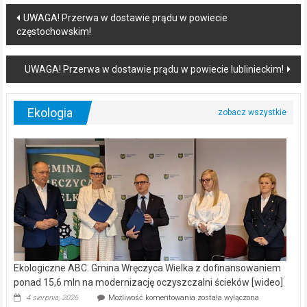
Post
UWAGA! Przerwa w dostawie prądu w powiecie
częstochowskim!
navigation
UWAGA! Przerwa w dostawie prądu w powiecie lublinieckim!
Ekologia
Ekologiczne ABC. Gmina Wręczyca Wielka z dofinansowaniem
ponad 15,6 mln na modernizację oczyszczalni ścieków [wideo]
Ekologiczne
4 sierpnia, 2026
Możliwość komentowania
została wyłączona