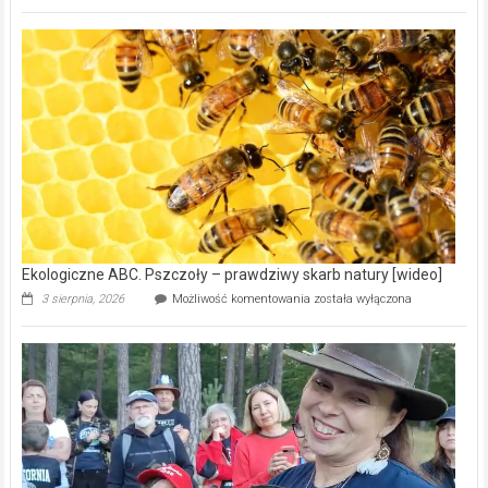
ABC.
Gmina
Wręczyca
Wielka
z
dofinansowaniem
ponad
15,6
mln
na
modernizację
oczyszczalni
ścieków
[wideo]
Ekologiczne ABC. Pszczoły – prawdziwy skarb natury [wideo]
Ekologiczne
3 sierpnia, 2026
Możliwość komentowania
została wyłączona
ABC.
Pszczoły
–
prawdziwy
skarb
natury
[wideo]