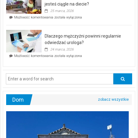
akcja
jesteś ciągle na diecie?
profilaktyczna
25 marca, 2026
w
Czy
Możliwość komentowania
została wyłączona
Częstochowie
można
już
schudnąć
25
bez
kwietnia!
Dlaczego mężczyźni powinni regularnie
poczucia,
że
odwiedzać urologa?
jesteś
24 marca, 2026
ciągle
Dlaczego
Możliwość komentowania
została wyłączona
na
mężczyźni
diecie?
powinni
regularnie
odwiedzać
urologa?
Dom