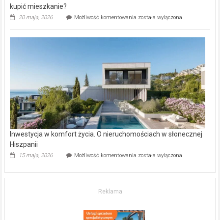
kupić mieszkanie?
Wybrane
20 maja, 2026
Możliwość komentowania
została wyłączona
inwestycje
deweloperskie
w Częstochowie
–
gdzie
kupić
mieszkanie?
Inwestycja w komfort życia. O nieruchomościach w słonecznej
Hiszpanii
Inwestycja
15 maja, 2026
Możliwość komentowania
została wyłączona
w komfort
życia.
O nieruchomościach
w słonecznej
Reklama
Hiszpanii