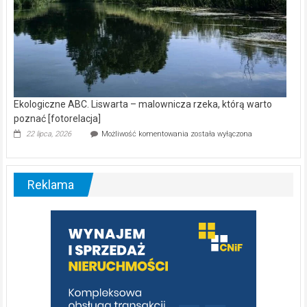
Ekologiczne ABC. Liswarta – malownicza rzeka, którą warto
poznać [fotorelacja]
Ekologiczne
22 lipca, 2026
Możliwość komentowania
została wyłączona
ABC.
Liswarta
–
malownicza
Reklama
rzeka,
którą
warto
poznać
[fotorelacja]