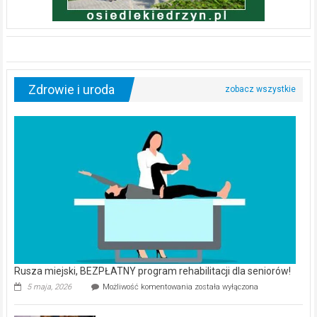
Zdrowie i uroda
Rusza miejski, BEZPŁATNY program rehabilitacji dla seniorów!
Rusza
5 maja, 2026
Możliwość komentowania
została wyłączona
miejski,
BEZPŁATNY