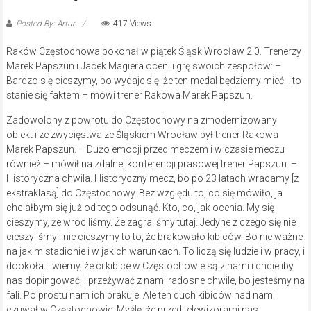
Posted By: Artur
417 Views
Raków Częstochowa pokonał w piątek Śląsk Wrocław 2:0. Trenerzy
Marek Papszun i Jacek Magiera ocenili grę swoich zespołów: –
Bardzo się cieszymy, bo wydaje się, że ten medal będziemy mieć. I to
stanie się faktem – mówi trener Rakowa Marek Papszun.
Zadowolony z powrotu do Częstochowy na zmodernizowany
obiekt i ze zwycięstwa ze Śląskiem Wrocław był trener Rakowa
Marek Papszun. – Dużo emocji przed meczem i w czasie meczu
również – mówił na zdalnej konferencji prasowej trener Papszun. –
Historyczna chwila. Historyczny mecz, bo po 23 latach wracamy [z
ekstraklasą] do Częstochowy. Bez względu to, co się mówiło, ja
chciałbym się już od tego odsunąć. Kto, co, jak ocenia. My się
cieszymy, że wróciliśmy. Że zagraliśmy tutaj. Jedyne z czego się nie
cieszyliśmy i nie cieszymy to to, że brakowało kibiców. Bo nie ważne
na jakim stadionie i w jakich warunkach. To liczą się ludzie i w pracy, i
dookoła. I wiemy, że ci kibice w Częstochowie są z nami i chcieliby
nas dopingować, i przeżywać z nami radosne chwile, bo jesteśmy na
fali. Po prostu nam ich brakuje. Ale ten duch kibiców nad nami
czuwał w Częstochowie. Myślę, że przed telewizorami nas