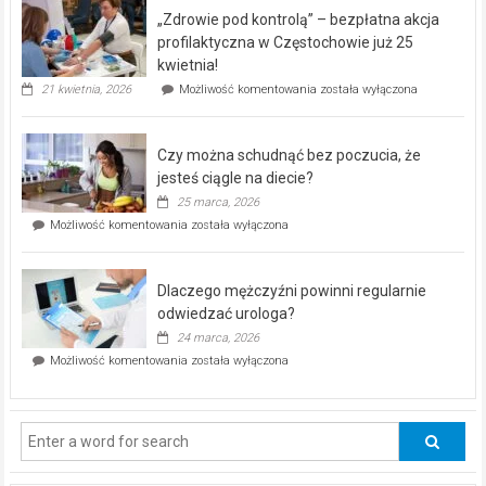
program
„Zdrowie pod kontrolą” – bezpłatna akcja
rehabilitacji
dla
profilaktyczna w Częstochowie już 25
seniorów!
kwietnia!
„Zdrowie
21 kwietnia, 2026
Możliwość komentowania
została wyłączona
pod
kontrolą”
–
Czy można schudnąć bez poczucia, że
bezpłatna
akcja
jesteś ciągle na diecie?
profilaktyczna
25 marca, 2026
w
Czy
Możliwość komentowania
została wyłączona
Częstochowie
można
już
schudnąć
25
bez
kwietnia!
Dlaczego mężczyźni powinni regularnie
poczucia,
że
odwiedzać urologa?
jesteś
24 marca, 2026
ciągle
Dlaczego
Możliwość komentowania
została wyłączona
na
mężczyźni
diecie?
powinni
regularnie
odwiedzać
urologa?