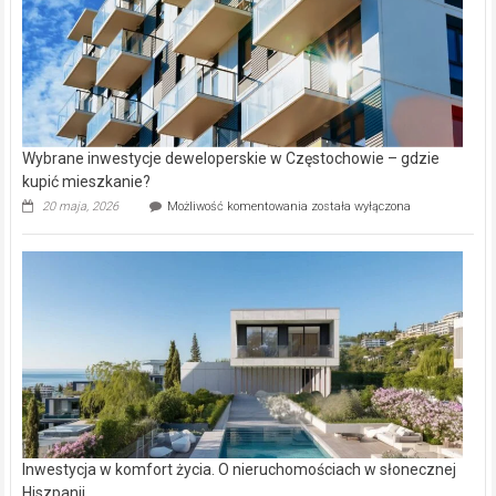
Wybrane inwestycje deweloperskie w Częstochowie – gdzie
kupić mieszkanie?
Wybrane
20 maja, 2026
Możliwość komentowania
została wyłączona
inwestycje
deweloperskie
w Częstochowie
–
gdzie
kupić
mieszkanie?
Inwestycja w komfort życia. O nieruchomościach w słonecznej
Hiszpanii