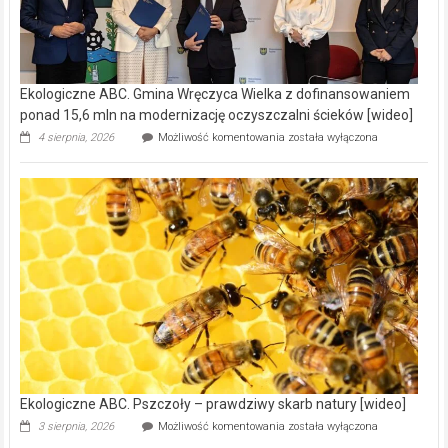
Ekologiczne ABC. Gmina Wręczyca Wielka z dofinansowaniem
ponad 15,6 mln na modernizację oczyszczalni ścieków [wideo]
Ekologiczne
4 sierpnia, 2026
Możliwość komentowania
została wyłączona
ABC.
Gmina
Wręczyca
Wielka
z
dofinansowaniem
ponad
15,6
mln
na
modernizację
oczyszczalni
ścieków
[wideo]
Ekologiczne ABC. Pszczoły – prawdziwy skarb natury [wideo]
Ekologiczne
3 sierpnia, 2026
Możliwość komentowania
została wyłączona
ABC.