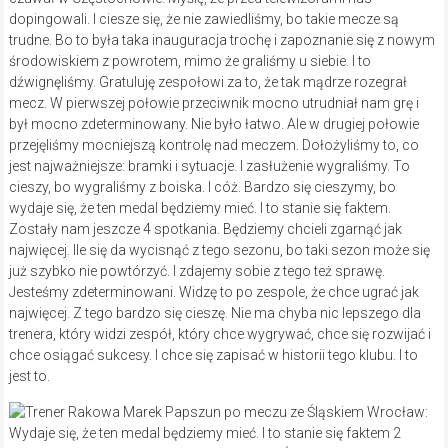
dopingowali. I ciesze się, że nie zawiedliśmy, bo takie mecze są
trudne. Bo to była taka inauguracja trochę i zapoznanie się z nowym
środowiskiem z powrotem, mimo że graliśmy u siebie. I to
dźwignęliśmy. Gratuluję zespołowi za to, że tak mądrze rozegrał
mecz. W pierwszej połowie przeciwnik mocno utrudniał nam grę i
był mocno zdeterminowany. Nie było łatwo. Ale w drugiej połowie
przejęliśmy mocniejszą kontrolę nad meczem. Dołożyliśmy to, co
jest najważniejsze: bramki i sytuacje. I zasłużenie wygraliśmy. To
cieszy, bo wygraliśmy z boiska. I cóż. Bardzo się cieszymy, bo
wydaje się, że ten medal będziemy mieć. I to stanie się faktem.
Zostały nam jeszcze 4 spotkania. Będziemy chcieli zgarnąć jak
najwięcej. Ile się da wycisnąć z tego sezonu, bo taki sezon może się
już szybko nie powtórzyć. I zdajemy sobie z tego też sprawę.
Jesteśmy zdeterminowani. Widzę to po zespole, że chce ugrać jak
najwięcej. Z tego bardzo się cieszę. Nie ma chyba nic lepszego dla
trenera, który widzi zespół, który chce wygrywać, chce się rozwijać i
chce osiągać sukcesy. I chce się zapisać w historii tego klubu. I to
jest to.