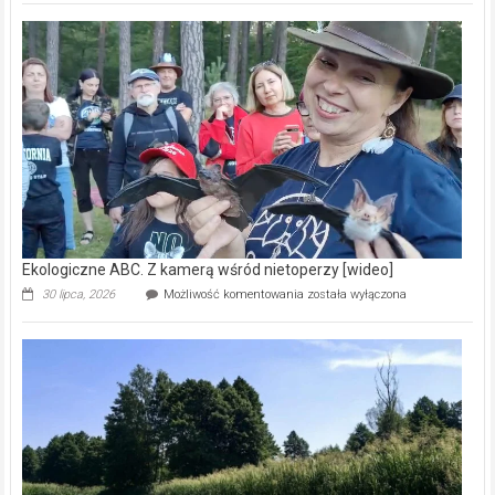
Pszczoły
–
prawdziwy
skarb
natury
[wideo]
Ekologiczne ABC. Z kamerą wśród nietoperzy [wideo]
Ekologiczne
30 lipca, 2026
Możliwość komentowania
została wyłączona
ABC.
Z
kamerą
wśród
nietoperzy
[wideo]