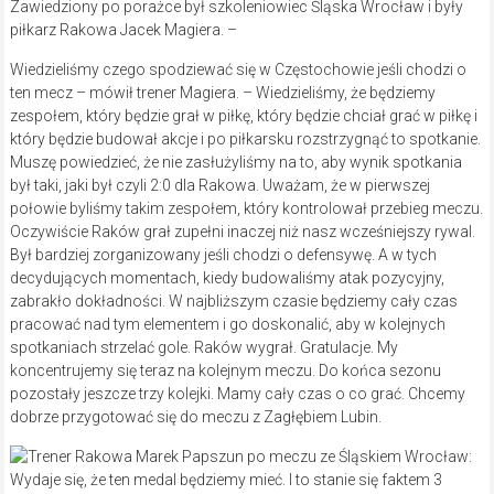
Zawiedziony po porażce był szkoleniowiec Śląska Wrocław i były
piłkarz Rakowa Jacek Magiera. –
Wiedzieliśmy czego spodziewać się w Częstochowie jeśli chodzi o
ten mecz – mówił trener Magiera. – Wiedzieliśmy, że będziemy
zespołem, który będzie grał w piłkę, który będzie chciał grać w piłkę i
który będzie budował akcje i po piłkarsku rozstrzygnąć to spotkanie.
Muszę powiedzieć, że nie zasłużyliśmy na to, aby wynik spotkania
był taki, jaki był czyli 2:0 dla Rakowa. Uważam, że w pierwszej
połowie byliśmy takim zespołem, który kontrolował przebieg meczu.
Oczywiście Raków grał zupełni inaczej niż nasz wcześniejszy rywal.
Był bardziej zorganizowany jeśli chodzi o defensywę. A w tych
decydujących momentach, kiedy budowaliśmy atak pozycyjny,
zabrakło dokładności. W najbliższym czasie będziemy cały czas
pracować nad tym elementem i go doskonalić, aby w kolejnych
spotkaniach strzelać gole. Raków wygrał. Gratulacje. My
koncentrujemy się teraz na kolejnym meczu. Do końca sezonu
pozostały jeszcze trzy kolejki. Mamy cały czas o co grać. Chcemy
dobrze przygotować się do meczu z Zagłębiem Lubin.