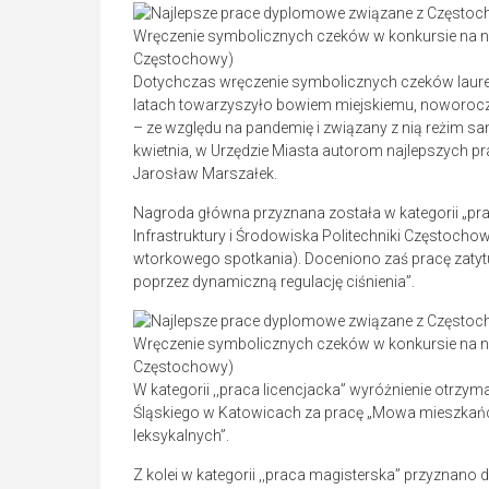
Wręczenie symbolicznych czeków w konkursie na n
Częstochowy)
Dotychczas wręczenie symbolicznych czeków laure
latach towarzyszyło bowiem miejskiemu, noworocz
– ze względu na pandemię i związany z nią reżim sa
kwietnia, w Urzędzie Miasta autorom najlepszych 
Jarosław Marszałek.
Nagroda główna przyznana została w kategorii „prac
Infrastruktury i Środowiska Politechniki Częstocho
wtorkowego spotkania). Doceniono zaś pracę zaty
poprzez dynamiczną regulację ciśnienia”.
Wręczenie symbolicznych czeków w konkursie na n
Częstochowy)
W kategorii ,,praca licencjacka” wyróżnienie otrz
Śląskiego w Katowicach za pracę „Mowa mieszkańc
leksykalnych”.
Z kolei w kategorii ,,praca magisterska” przyznano