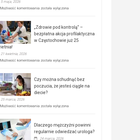
5 maja, 2026
Rusza
Możliwość komentowania
została wyłączona
miejski,
BEZPŁATNY
program
„Zdrowie pod kontrolą” –
rehabilitacji
dla
bezpłatna akcja profilaktyczna
seniorów!
w Częstochowie już 25
ietnia!
21 kwietnia, 2026
„Zdrowie
Możliwość komentowania
została wyłączona
pod
kontrolą”
–
Czy można schudnąć bez
bezpłatna
akcja
poczucia, że jesteś ciągle na
profilaktyczna
diecie?
w
25 marca, 2026
Częstochowie
już
Czy
Możliwość komentowania
została wyłączona
25
można
kwietnia!
schudnąć
bez
Dlaczego mężczyźni powinni
poczucia,
że
regularnie odwiedzać urologa?
jesteś
24 marca, 2026