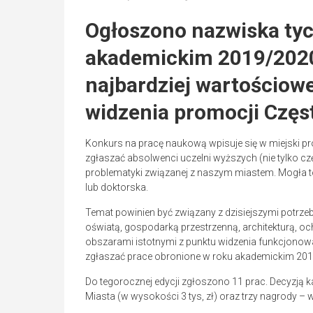
Ogłoszono nazwiska tyc
akademickim 2019/2020 
najbardziej wartościow
widzenia promocji Częs
Konkurs na pracę naukową wpisuje się w miejski p
zgłaszać absolwenci uczelni wyższych (nie tylko cz
problematyki związanej z naszym miastem. Mogła to
lub doktorska.
Temat powinien być związany z dzisiejszymi potrzeb
oświatą, gospodarką przestrzenną, architekturą, 
obszarami istotnymi z punktu widzenia funkcjono
zgłaszać prace obronione w roku akademickim 20
Do tegorocznej edycji zgłoszono 11 prac. Decyzją 
Miasta (w wysokości 3 tys, zł) oraz trzy nagrody – w