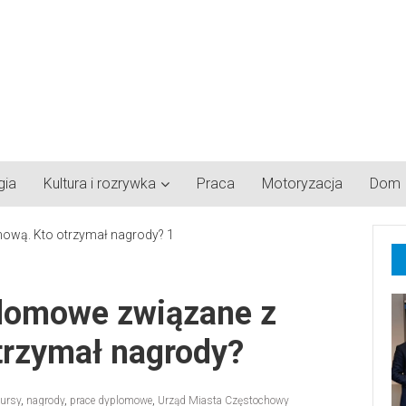
gia
Kultura i rozrywka
Praca
Motoryzacja
Dom
plomowe związane z
trzymał nagrody?
ursy
,
nagrody
,
prace dyplomowe
,
Urząd Miasta Częstochowy