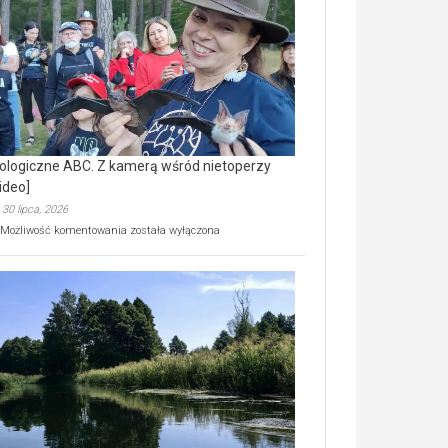
prawdziwy
skarb
natury
[wideo]
ologiczne ABC. Z kamerą wśród nietoperzy
ideo]
30 lipca, 2026
Ekologiczne
Możliwość komentowania
została wyłączona
ABC.
Z
kamerą
wśród
nietoperzy
[wideo]