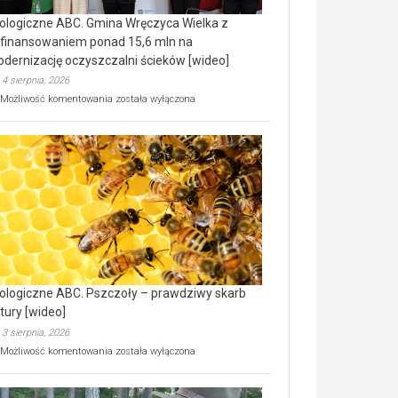
ologiczne ABC. Gmina Wręczyca Wielka z
finansowaniem ponad 15,6 mln na
dernizację oczyszczalni ścieków [wideo]
4 sierpnia, 2026
Ekologiczne
Możliwość komentowania
została wyłączona
ABC.
Gmina
Wręczyca
Wielka
z
dofinansowaniem
ponad
15,6
mln
na
modernizację
oczyszczalni
ścieków
ologiczne ABC. Pszczoły – prawdziwy skarb
[wideo]
tury [wideo]
3 sierpnia, 2026
Ekologiczne
Możliwość komentowania
została wyłączona
ABC.
Pszczoły
–