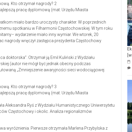
ajlepszą pracę dyplomową (mat. Urzędu Miasta
atkom miało bardzo uroczysty charakter. W poprzednich
nemu spotkaniu w Filharmonii Częstochowskiej. W tym roku
nitarny– wydarzenie miało inny wymiar. We wtorek, 20
prac nagrody wręczył zastępca prezydenta Częstochowy
Ek
[w
a doktorska”. Otrzymał ją Emil Kuliński z Wydziału
wskiej (autor nie mógł być jednak obecny podczas
tułowaną „Zmniejszenie awaryjności sieci wodociągowej
ajlepszą pracę dyplomową (mat. Urzędu Miasta
ymała Aleksandra Ryś z Wydziału Humanistycznego Uniwersytetu
ów Częstochowy i okolic. Analiza regionalizmów
 dwa wyróżnienia. Pierwsze otrzymała Marlena Przybylska z