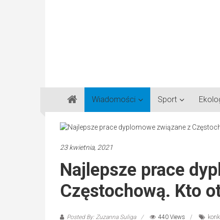
Gazeta
Wiadomości
Sport
Ekolo
Regionalna
Częstochowa,
Kłobuck,
Lubliniec,
23 kwietnia, 2021
Myszków
Najlepsze prace dy
Częstochową. Kto o
Posted By: Zuzanna Suliga
440 Views
konk