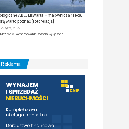
ologiczne ABC. Liswarta – malownicza rzeka,
órą warto poznać [fotorelacja]
22 lipca, 2026
Ekologiczne
Możliwość komentowania
została wyłączona
ABC.
Liswarta
–
malownicza
rzeka,
którą
Reklama
warto
poznać
[fotorelacja]