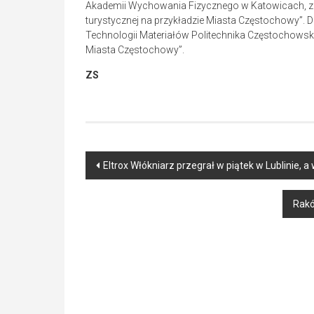
Akademii Wychowania Fizycznego w Katowicach, za 
turystycznej na przykładzie Miasta Częstochowy”. Dru
Technologii Materiałów Politechnika Częstochowska
Miasta Częstochowy”.
ZS
Post
Eltrox Włókniarz przegrał w piątek w Lublinie, 
navigation
Rakó