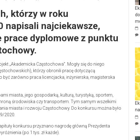
Ek
h, którzy w roku
do
mo
napisali najciekawsze,
e prace dyplomowe z punktu
tochowy.
rojekt „Akademicka Częstochowa”. Mogły się do niego
ęstochowskich), którzy obronili pracę dotyczącą
 być zarówno praca licencjacka, inżynierska, magisterska
ami miasta, jego gospodarką, kulturą, turystyką, sportem,
ochroną środowiska czy transportem. Tym samym wszelkimi
Ek
wania miasta i rozwoju Częstochowy. Do konkursu można było
na
19/2020.
kapituły konkursu przyznano nagrodę główną Prezydenta
yróżnienia (po 1 tys. zł każde).