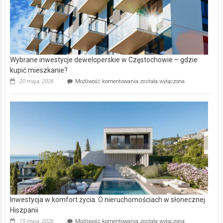
Copyright © 2026
Gazeta Regionalna
. Theme: ColorNews Pro by
ThemeGrill
. Powered by
WordPress
.