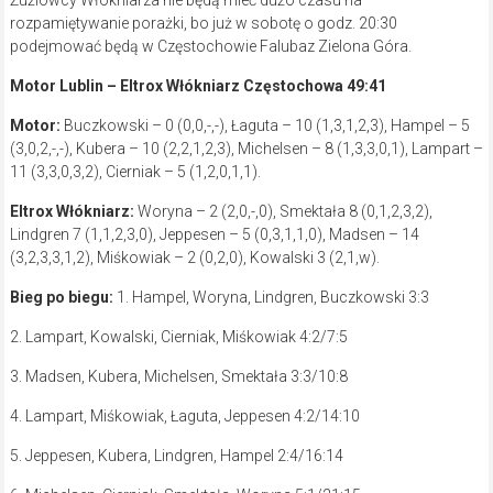
Żużlowcy Włókniarza nie będą mieć dużo czasu na
rozpamiętywanie porażki, bo już w sobotę o godz. 20:30
podejmować będą w Częstochowie Falubaz Zielona Góra.
Motor Lublin – Eltrox Włókniarz Częstochowa 49:41
Motor:
Buczkowski – 0 (0,0,-,-), Łaguta – 10 (1,3,1,2,3), Hampel – 5
(3,0,2,-,-), Kubera – 10 (2,2,1,2,3), Michelsen – 8 (1,3,3,0,1), Lampart –
11 (3,3,0,3,2), Cierniak – 5 (1,2,0,1,1).
Eltrox Włókniarz:
Woryna – 2 (2,0,-,0), Smektała 8 (0,1,2,3,2),
Lindgren 7 (1,1,2,3,0), Jeppesen – 5 (0,3,1,1,0), Madsen – 14
(3,2,3,3,1,2), Miśkowiak – 2 (0,2,0), Kowalski 3 (2,1,w).
Bieg po biegu:
1. Hampel, Woryna, Lindgren, Buczkowski 3:3
2. Lampart, Kowalski, Cierniak, Miśkowiak 4:2/7:5
3. Madsen, Kubera, Michelsen, Smektała 3:3/10:8
4. Lampart, Miśkowiak, Łaguta, Jeppesen 4:2/14:10
5. Jeppesen, Kubera, Lindgren, Hampel 2:4/16:14