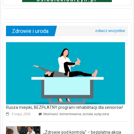
powinni
regularnie
odwiedzać
urologa?
Dom