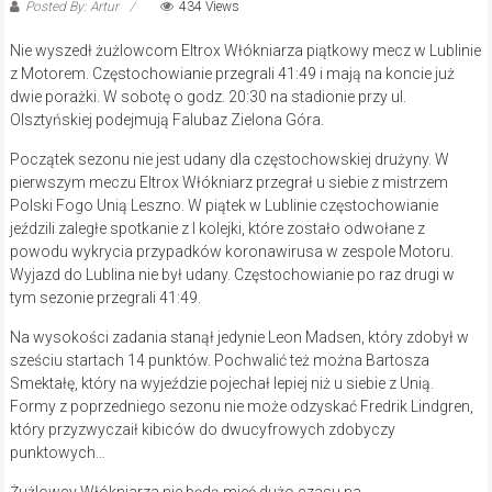
Posted By: Artur
434 Views
Nie wyszedł żużlowcom Eltrox Włókniarza piątkowy mecz w Lublinie
z Motorem. Częstochowianie przegrali 41:49 i mają na koncie już
dwie porażki. W sobotę o godz. 20:30 na stadionie przy ul.
Olsztyńskiej podejmują Falubaz Zielona Góra.
Początek sezonu nie jest udany dla częstochowskiej drużyny. W
pierwszym meczu Eltrox Włókniarz przegrał u siebie z mistrzem
Polski Fogo Unią Leszno. W piątek w Lublinie częstochowianie
jeździli zaległe spotkanie z I kolejki, które zostało odwołane z
powodu wykrycia przypadków koronawirusa w zespole Motoru.
Wyjazd do Lublina nie był udany. Częstochowianie po raz drugi w
tym sezonie przegrali 41:49.
Na wysokości zadania stanął jedynie Leon Madsen, który zdobył w
sześciu startach 14 punktów. Pochwalić też można Bartosza
Smektałę, który na wyjeździe pojechał lepiej niż u siebie z Unią.
Formy z poprzedniego sezonu nie może odzyskać Fredrik Lindgren,
który przyzwyczaił kibiców do dwucyfrowych zdobyczy
punktowych…