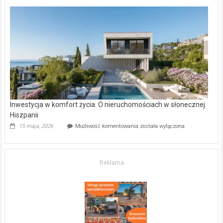
deweloperskie
w Częstochowie
–
gdzie
kupić
mieszkanie?
Inwestycja w komfort życia. O nieruchomościach w słonecznej
Hiszpanii
Inwestycja
15 maja, 2026
Możliwość komentowania
została wyłączona
w komfort
życia.
O nieruchomościach
w słonecznej
Reklama
Hiszpanii