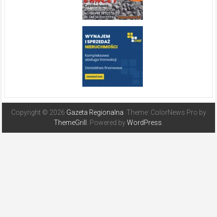
Copyright © 2026
Gazeta Regionalna
. Theme: ColorNews Pro by
ThemeGrill
. Powered by
WordPress
.