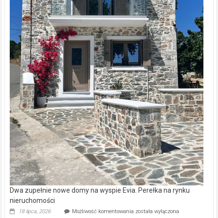
Dwa zupełnie nowe domy na wyspie Evia. Perełka na rynku
nieruchomości
Dwa
18 lipca, 2026
Możliwość komentowania
została wyłączona