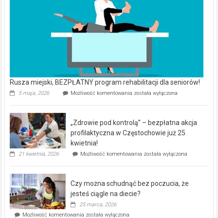
Rusza miejski, BEZPŁATNY program rehabilitacji dla seniorów!
Rusza
5 maja, 2026
Możliwość komentowania
została wyłączona
miejski,
BEZPŁATNY
program
„Zdrowie pod kontrolą” – bezpłatna akcja
rehabilitacji
dla
profilaktyczna w Częstochowie już 25
seniorów!
kwietnia!
„Zdrowie
21 kwietnia, 2026
Możliwość komentowania
została wyłączona
pod
kontrolą”
–
Czy można schudnąć bez poczucia, że
bezpłatna
akcja
jesteś ciągle na diecie?
profilaktyczna
25 marca, 2026
w
Czy
Możliwość komentowania
została wyłączona
Częstochowie