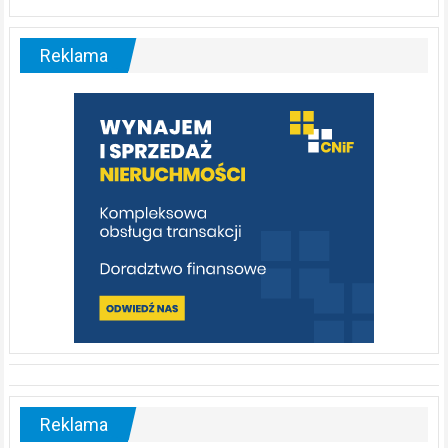
Liswarta
–
malownicza
Reklama
rzeka,
którą
warto
poznać
[fotorelacja]
Reklama