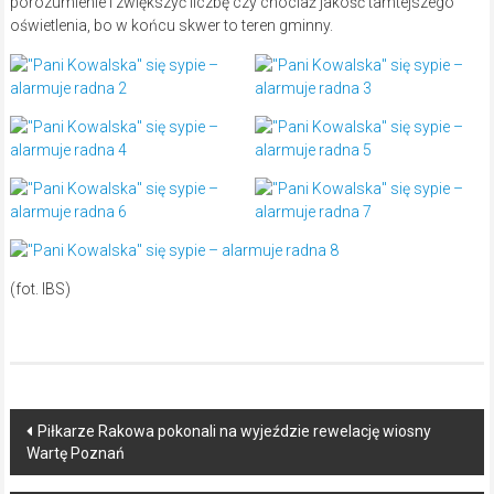
porozumienie i zwiększyć liczbę czy chociaż jakość tamtejszego
oświetlenia, bo w końcu skwer to teren gminny.
(fot. IBS)
Post
Piłkarze Rakowa pokonali na wyjeździe rewelację wiosny
Wartę Poznań
navigation