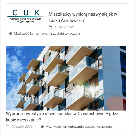
zupełnie
nowe
domy
Mieszkańcy wybiorą nazwy alejek w
na
wyspie
Lasku Aniołowskim
Evia.
17 lipca, 2026
Perełka
Mieszkańcy
Możliwość komentowania
została wyłączona
na
wybiorą
rynku
nazwy
nieruchomości
alejek
w
Lasku
Aniołowskim
Wybrane inwestycje deweloperskie w Częstochowie – gdzie
kupić mieszkanie?
Wybrane
20 maja, 2026
Możliwość komentowania
została wyłączona
inwestycje