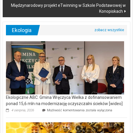
Międzynarodowy projekt eTwinning w Szkole Podstawowej w
Konopiskach
Ekologia
Ekologiczne ABC. Gmina Wręczyca Wielka z dofinansowaniem
ponad 15,6 mln na modernizację oczyszczalni ścieków [wideo]
Ekologiczne
4 sierpnia, 2026
Możliwość komentowania
została wyłączona
ABC.
Gmina
Wręczyca
Wielka