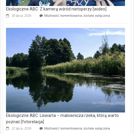
Ekologiczne ABC. Z kamerą wśród nietoperzy [wideo]
Ekologiczne
30 lipca, 2026
Możliwość komentowania
została wyłączona
ABC.
Z
kamerą
wśród
nietoperzy
[wideo]
Ekologiczne ABC. Liswarta – malownicza rzeka, którą warto
poznać [fotorelacja]
Ekologiczne
22 lipca, 2026
Możliwość komentowania
została wyłączona
ABC.