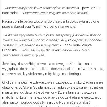
–
Idąc wczoraj przez skwer zauważyłam zniszczenia
– powiedziała
nam radna. –
Moim zdaniem to wygląda na robotę wandali.
Radna do interpelacji złożonej do prezydenta dołączyła zrobione
przez siebie zdjęcia. W piśmie prosi o interwencję.
–
Kilka miesięcy temu także zgłaszałam sprawę „Pani Kowalskiej” do
miasta, ale wówczas chodziło o jedną płytkę, która prawdopodobnie
ze starości odpadła od podstawy rzeźby
– opowiada Jolanta
Urbańska. –
Wówczas wszystko szybko naprawiono. Teraz
zniszczenia są dużo większe.
Jeżeli ubytki w rzeźbie, to kwestia celowego działania, a na o
wygląda, to do aktu wandalizmu doszło „pod nosem” władz miasta,
a także w obiektywie kamery miejskiego monitoringu.
Chuligani najpewniej zdewastowali rzeźbę po zmroku. Zadanie mieli
ułatwione, bo Skwer Solidarności, znajdujący się w samym centrum
miasta, jest od dawna źle oświetlony. Działa tam stanowczo za
mało lamp. Latarnie należą co prawda do zakładu energetycznego,
ale miasto mogłoby coś z tym zrobić. Postarać się o jakieś