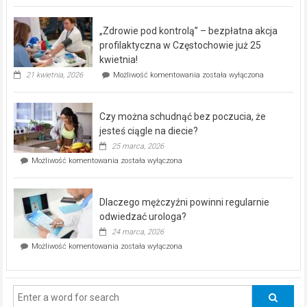
BEZPŁATNY
program
„Zdrowie pod kontrolą” – bezpłatna akcja
rehabilitacji
dla
profilaktyczna w Częstochowie już 25
seniorów!
kwietnia!
„Zdrowie
21 kwietnia, 2026
Możliwość komentowania
została wyłączona
pod
kontrolą”
–
Czy można schudnąć bez poczucia, że
bezpłatna
akcja
jesteś ciągle na diecie?
profilaktyczna
25 marca, 2026
w
Czy
Możliwość komentowania
została wyłączona
Częstochowie
można
już
schudnąć
25
bez
kwietnia!
Dlaczego mężczyźni powinni regularnie
poczucia,
że
odwiedzać urologa?
jesteś
24 marca, 2026
ciągle
Dlaczego
Możliwość komentowania
została wyłączona
na
mężczyźni
diecie?
powinni
regularnie
odwiedzać
urologa?