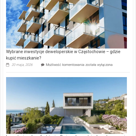
Wybrane inwestycje deweloperskie w Częstochowie – gdzie
kupić mieszkanie?
Wybrane
20 maja, 2026
Możliwość komentowania
została wyłączona
inwestycje
deweloperskie
w Częstochowie
–
gdzie
kupić
mieszkanie?