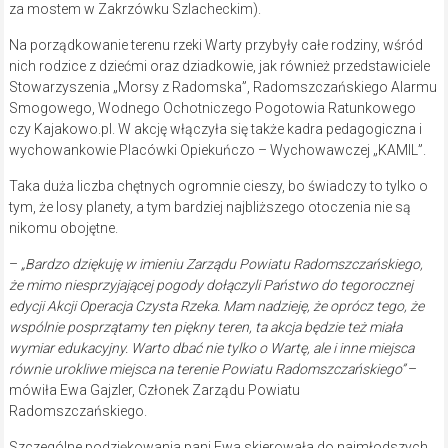
za mostem w Zakrzówku Szlacheckim).
Na porządkowanie terenu rzeki Warty przybyły całe rodziny, wśród
nich rodzice z dziećmi oraz dziadkowie, jak również przedstawiciele
Stowarzyszenia „Morsy z Radomska”, Radomszczańskiego Alarmu
Smogowego, Wodnego Ochotniczego Pogotowia Ratunkowego
czy Kajakowo.pl. W akcję włączyła się także kadra pedagogiczna i
wychowankowie Placówki Opiekuńczo – Wychowawczej „KAMIL”.
Taka duża liczba chętnych ogromnie cieszy, bo świadczy to tylko o
tym, że losy planety, a tym bardziej najbliższego otoczenia nie są
nikomu obojętne.
–
„Bardzo dziękuję w imieniu Zarządu Powiatu Radomszczańskiego,
że mimo niesprzyjającej pogody dołączyli Państwo do tegorocznej
edycji Akcji Operacja Czysta Rzeka. Mam nadzieję, że oprócz tego, że
wspólnie posprzątamy ten piękny teren, ta akcja będzie też miała
wymiar edukacyjny. Warto dbać nie tylko o Wartę, ale i inne miejsca
równie urokliwe miejsca na terenie Powiatu Radomszczańskiego”
–
mówiła Ewa Gajzler, Członek Zarządu Powiatu
Radomszczańskiego.
Szczególne podziękowania pani Ewa skierowała do najmłodszych