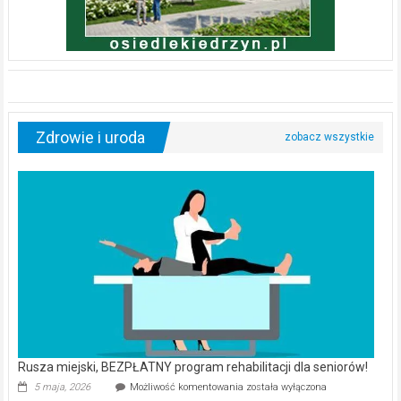
Zdrowie i uroda
Rusza miejski, BEZPŁATNY program rehabilitacji dla seniorów!
Rusza
5 maja, 2026
Możliwość komentowania
została wyłączona
miejski,