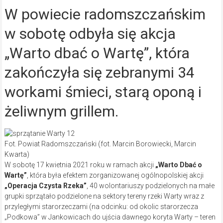
W powiecie radomszczańskim
w sobotę odbyła się akcja
„Warto dbać o Wartę”, która
zakończyła się zebranymi 34
workami śmieci, starą oponą i
żeliwnym grillem.
Fot. Powiat Radomszczański (fot. Marcin Borowiecki, Marcin
Kwarta)
W sobotę 17 kwietnia 2021 roku w ramach akcji
„Warto Dbać o
Wartę”
, która była efektem zorganizowanej ogólnopolskiej akcji
„Operacja Czysta Rzeka”
, 40 wolontariuszy podzielonych na małe
grupki sprzątało podzielone na sektory tereny rzeki Warty wraz z
przyległymi starorzeczami (na odcinku: od okolic starorzecza
„Podkowa” w Jankowicach do ujścia dawnego koryta Warty – teren