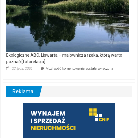
Ekologiczne ABC. Liswarta – malownicza rzeka, którą warto
poznać [fotorelacja]
Ekologiczne
22 lipca, 2026
Możliwość komentowania
została wyłączona
ABC.
Liswarta
–
malownicza
Reklama
rzeka,
którą
warto
poznać
[fotorelacja]