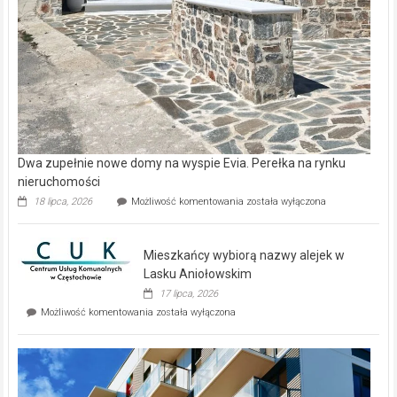
Dwa zupełnie nowe domy na wyspie Evia. Perełka na rynku
nieruchomości
Dwa
18 lipca, 2026
Możliwość komentowania
została wyłączona
zupełnie
nowe
domy
Mieszkańcy wybiorą nazwy alejek w
na
wyspie
Lasku Aniołowskim
Evia.
17 lipca, 2026
Perełka
Mieszkańcy
Możliwość komentowania
została wyłączona
na
wybiorą
rynku
nazwy
nieruchomości
alejek
w
Lasku
Aniołowskim