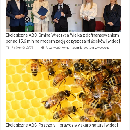
Ekologiczne ABC. Gmina Wręczyca Wielka z dofinansowaniem
ponad 15,6 mln na modernizację oczyszczalni ścieków [wideo]
Ekologiczne
4 sierpnia, 2026
Możliwość komentowania
została wyłączona
ABC.
Gmina
Wręczyca
Wielka
z
dofinansowaniem
ponad
15,6
mln
na
modernizację
oczyszczalni
ścieków
[wideo]
Ekologiczne ABC. Pszczoły – prawdziwy skarb natury [wideo]