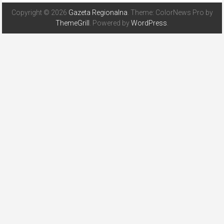
Copyright © 2026
Gazeta Regionalna
. Theme: ColorNews Pro by
ThemeGrill
. Powered by
WordPress
.