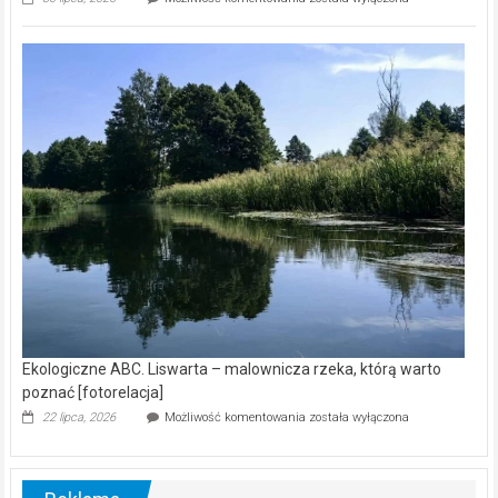
ABC.
Z
kamerą
wśród
nietoperzy
[wideo]
Ekologiczne ABC. Liswarta – malownicza rzeka, którą warto
poznać [fotorelacja]
Ekologiczne
22 lipca, 2026
Możliwość komentowania
została wyłączona
ABC.
Liswarta
–
malownicza