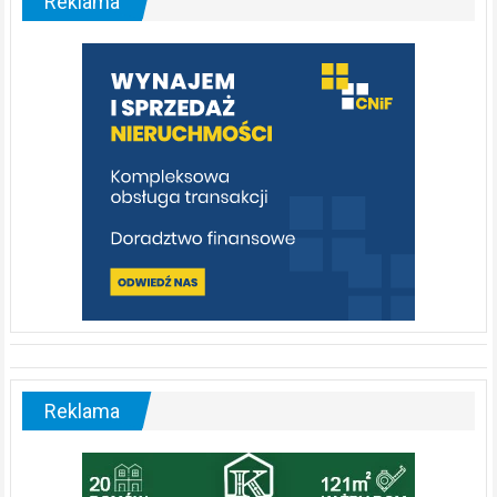
Reklama
rzeka,
którą
warto
poznać
[fotorelacja]
Reklama