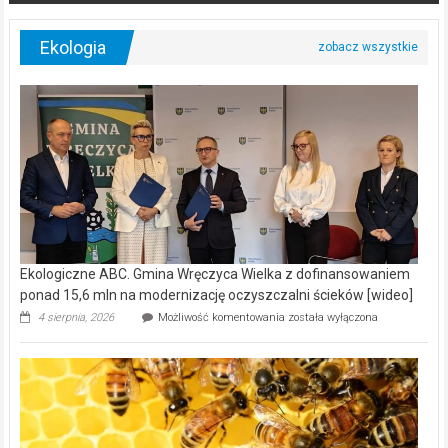
Ekologia
Ekologiczne ABC. Gmina Wręczyca Wielka z dofinansowaniem
ponad 15,6 mln na modernizację oczyszczalni ścieków [wideo]
Ekologiczne
4 sierpnia, 2026
Możliwość komentowania
została wyłączona
ABC.
Gmina
Wręczyca
Wielka
z
dofinansowaniem
ponad
15,6