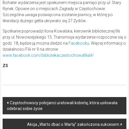
Bohater wydarzenia jest opiekunem miejsca pamięci przy ul. Stary
Rynek. Opowie on o miejscach Zagłady w Częstochowie.
Szczególna uwaga poświęcona zostanie piwnicy, w której po
likwidacji dużego getta ukrywało się 27 Żydów.
Spotkanie poprowadzi Ilona Kowalska, kierownik bibliotecznej filii
przy ul. Nowowiejskiego 15. Transmisja wydarzenie rozpocznie się o
godz. 18, będzie ją można śledzić na
Facebooku
. Więcej informacji o
działalności Filii nr 9 na stronie
www.facebook.com/bibliotekaczestochowafilia9/
ZS
Post
Częstochowscy policjanci uratowali kobietę, która usiłowała
odebrać sobie życie
navigation
Akcja „Warto dbać o Wartę” zakończona sukcesem