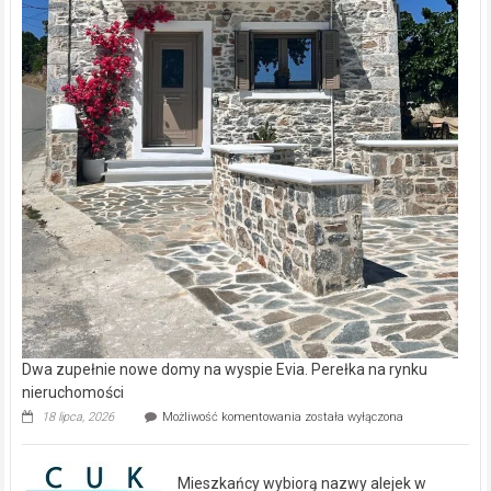
Dwa zupełnie nowe domy na wyspie Evia. Perełka na rynku
nieruchomości
Dwa
18 lipca, 2026
Możliwość komentowania
została wyłączona
zupełnie
nowe
domy
Mieszkańcy wybiorą nazwy alejek w
na