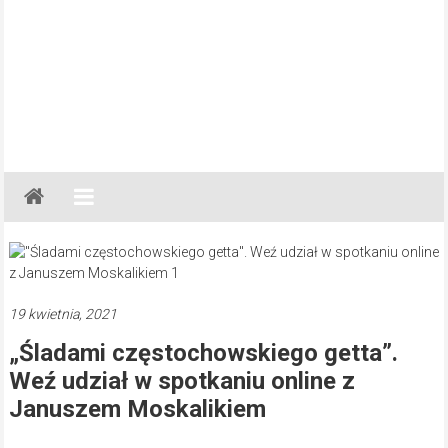
Gazeta
Regionalna
Częstochowa,
Kłobuck,
Lubliniec,
19 kwietnia, 2021
Myszków
„Śladami częstochowskiego getta”.
Weź udział w spotkaniu online z
Januszem Moskalikiem