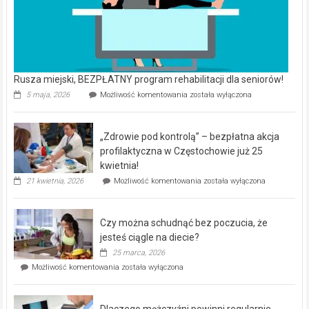
Rusza miejski, BEZPŁATNY program rehabilitacji dla seniorów!
Rusza
5 maja, 2026
Możliwość komentowania
została wyłączona
miejski,
BEZPŁATNY
program
„Zdrowie pod kontrolą” – bezpłatna akcja
rehabilitacji
dla
profilaktyczna w Częstochowie już 25
seniorów!
kwietnia!
„Zdrowie
21 kwietnia, 2026
Możliwość komentowania
została wyłączona
pod
kontrolą”
–
Czy można schudnąć bez poczucia, że
bezpłatna
akcja
jesteś ciągle na diecie?
profilaktyczna
25 marca, 2026
w
Czy
Możliwość komentowania
została wyłączona
Częstochowie
można
już
schudnąć
25
bez
kwietnia!
Dlaczego mężczyźni powinni regularnie