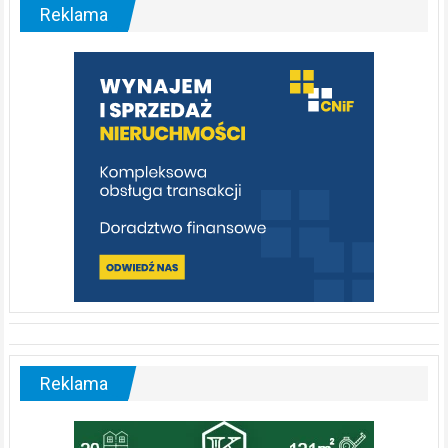
malownicza
Reklama
rzeka,
którą
warto
poznać
[fotorelacja]
Reklama