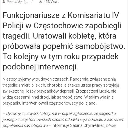
Posted By: Iga
453 Views
Funkcjonariusze z Komisariatu IV
Policji w Częstochowie zapobiegli
tragedii. Uratowali kobietę, która
próbowała popełnić samobójstwo.
To kolejny w tym roku przypadek
podobnej interwencji.
Niestety, żyjemy w trudnych czasach. Pandemia, związane z nią
tragedie: śmierć bliskich, choroba, ale także utrata pracy sprzyjają
zwiększonej liczby przypadków depresji. Zrozpaczeni ludzie, nie
widzą czasami innej drogi, jak samobójstwo. W takim właśnie
przypadku interweniowali częstochowscy policjanci.
–
Dyżurny z „czwórki” otrzymał w piątek zgłoszenie, że pacjentka
jednego z częstochowskich szpitali oddaliła się z oddziału z zamiarem
popełnienia samobójstwa
– informuje Sabina Chyra-Gireś,
oficer