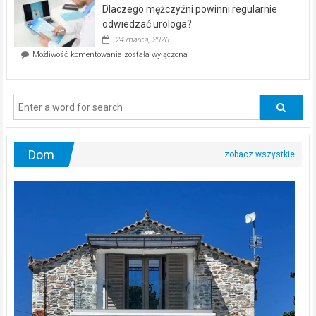
kwietnia!
Dlaczego mężczyźni powinni regularnie
poczucia,
że
odwiedzać urologa?
jesteś
24 marca, 2026
ciągle
Dlaczego
Możliwość komentowania
została wyłączona
na
mężczyźni
diecie?
powinni
regularnie
odwiedzać
urologa?
Dom