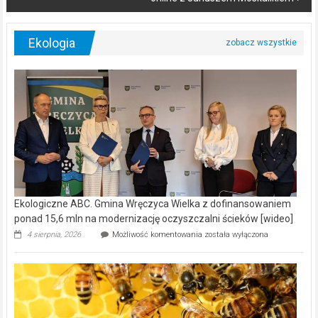
Ekologia
Ekologiczne ABC. Gmina Wręczyca Wielka z dofinansowaniem
ponad 15,6 mln na modernizację oczyszczalni ścieków [wideo]
Ekologiczne
4 sierpnia, 2026
Możliwość komentowania
została wyłączona
ABC.
Gmina
Wręczyca
Wielka
z
dofinansowaniem
ponad