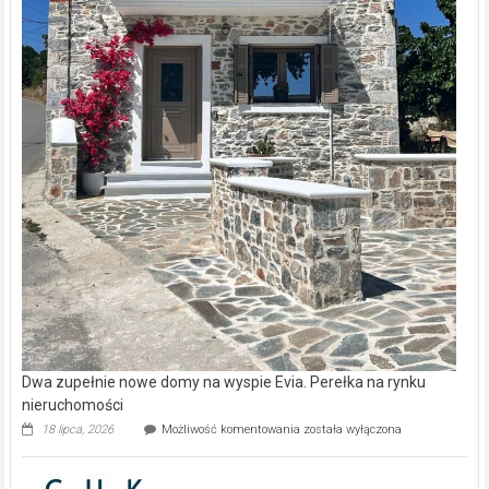
Dwa zupełnie nowe domy na wyspie Evia. Perełka na rynku
nieruchomości
Dwa
18 lipca, 2026
Możliwość komentowania
została wyłączona
zupełnie
nowe
domy