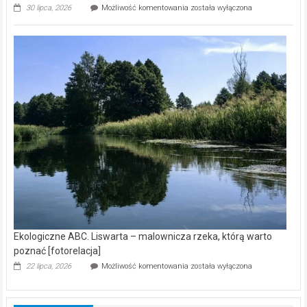
Ekologiczne
30 lipca, 2026
Możliwość komentowania
została wyłączona
ABC.
Z
kamerą
wśród
nietoperzy
[wideo]
Ekologiczne ABC. Liswarta – malownicza rzeka, którą warto
poznać [fotorelacja]
Ekologiczne
22 lipca, 2026
Możliwość komentowania
została wyłączona
ABC.
Liswarta
–