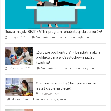
Rusza miejski, BEZPŁATNY program rehabilitacji dla seniorów!
Rusza
5 maja, 2026
Możliwość komentowania
została wyłączona
miejski,
BEZPŁATNY
program
„Zdrowie pod kontrolą” – bezpłatna akcja
rehabilitacji
dla
profilaktyczna w Częstochowie już 25
seniorów!
kwietnia!
„Zdrowie
21 kwietnia, 2026
Możliwość komentowania
została wyłączona
pod
kontrolą”
–
Czy można schudnąć bez poczucia, że
bezpłatna
akcja
jesteś ciągle na diecie?
profilaktyczna
25 marca, 2026
w
Czy
Możliwość komentowania
została wyłączona
Częstochowie
można
już
schudnąć
25
bez