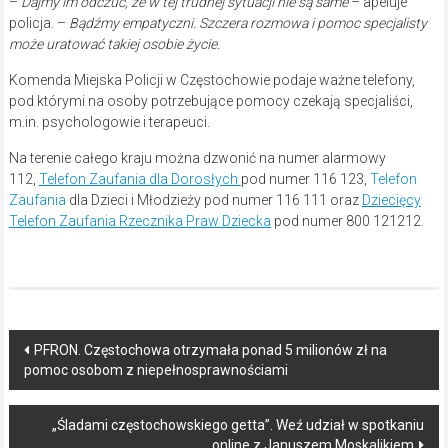
–
Dajmy im odczuć, że w tej trudnej sytuacji nie są same
– apeluje
policja. –
Bądźmy empatyczni. Szczera rozmowa i pomoc specjalisty
może uratować takiej osobie życie.
Komenda Miejska Policji w Częstochowie podaje ważne telefony,
pod którymi na osoby potrzebujące pomocy czekają specjaliści,
m.in. psychologowie i terapeuci.
Na terenie całego kraju można dzwonić na numer alarmowy
112,
Telefon Zaufania dla Dorosłych
pod numer 116 123,
Telefon
Zaufania
dla Dzieci i Młodzieży pod numer 116 111 oraz
Dziecięcy
Telefon Zaufania Rzecznika Praw Dziecka
pod numer 800 121212.
Post
PFRON. Częstochowa otrzymała ponad 5 milionów zł na
pomoc osobom z niepełnosprawnościami
navigation
„Śladami częstochowskiego getta”. Weź udział w spotkaniu
online z Januszem Moskalikiem