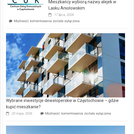
Mieszkańcy wybiorą nazwy alejek w
na
wyspie
Lasku Aniołowskim
Evia.
17 lipca, 2026
Perełka
Mieszkańcy
Możliwość komentowania
została wyłączona
na
wybiorą
rynku
nazwy
nieruchomości
alejek
w
Lasku
Aniołowskim
Wybrane inwestycje deweloperskie w Częstochowie – gdzie
kupić mieszkanie?
Wybrane
20 maja, 2026
Możliwość komentowania
została wyłączona
inwestycje
deweloperskie
w Częstochowie
–