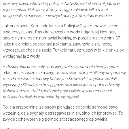
prasowy częstochowskiej policji. – Natychmiast skierował patrol w
rejon szpitala. Policjanci, którzy w ciągu zaledwie kilku minut
przyjechali na miejsce, zauważyli kobietę, która stała w wodzie
.
Jak przekazała Komenda Miejska Policji w Częstochowie, sierżant
sztabowy Łukasz Pasieka wszedł do wody i idąc w jej kierunku,
spokojnym głosem namawiał kobietę, by poszła razem z nim. 37-
latka nie chciała posłuchać policjanta, zanurzyła się w rzece,
krzycząc, że chce się zabić. Funkcjonariusz ruszył w jej kierunku, by
wyciągnąć ją z wody.
–
Desperatka przez cały czas wyrywała się i stawiała bierny opór
–
relacjonuje rzeczniczka częstochowskiej policji. – W
tedy do pomocy
ruszyła sierżant sztabowy Katarzyna Krawczyk i wspólnie zdołali
wyciągnąć 37-latkę na brzeg, gdzie oczekiwał już zespół medyczny.
Kobieta od razu trafiła pod opiekę specjalistów, a przemoczeni
policjanci wrócili do jednostki, by się ogrzać
.
Policja przypomina, że osoby planujące popełnić samobójstwo
wcześniej dają sygnały ostrzegawcze, nie wolno ich ignorować. To
zwykle ciche wołanie o pomoc zrozpaczonego człowieka.