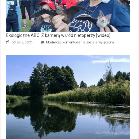
Ekologiczne ABC. Z kamerą wśród nietoperzy [wideo]
Ekologiczne
30 lipca, 2026
Możliwość komentowania
została wyłączona
ABC.
Z
kamerą
wśród
nietoperzy
[wideo]