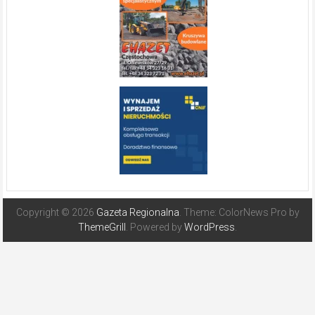
Copyright © 2026
Gazeta Regionalna
. Theme: ColorNews Pro by
ThemeGrill
. Powered by
WordPress
.