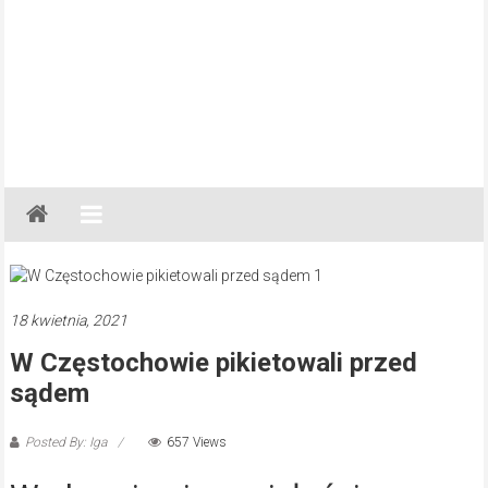
Gazeta
Regionalna
Częstochowa,
Kłobuck,
Lubliniec,
18 kwietnia, 2021
Myszków
W Częstochowie pikietowali przed
sądem
Posted By: Iga
657 Views