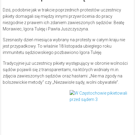
Dziś, podobnie jak w trakcie poprzednich protestów uczestnicy
pikiety domagali się między innymi przywrócenia do pracy
niezgodnie z prawem ich zdaniem zawieszonych sędziów: Beatę
Morawiec, Igora Tuleję i Pawła Juszczyszyna.
Szesnasty dzień miesiąca wybrany na protesty w całym kraju nie
jest przypadkowy. To właśnie 18 listopada ubiegłego roku
immunitetu sędziowskiego pozbawiono Igora Tuleję.
Tradycyjnie już uczestnicy pikiety występujący w obronie wolności
sądów pojawili się z transparentami, na których widniały m.in.
zdjęcia zawieszonych sędziów oraz hasłami: „Nie ma zgody na
bolszewickie metody” czy „Niezawisłe sądy, wolni obywatele”.