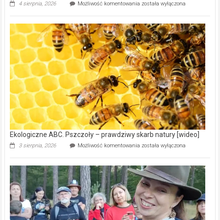
Ekologiczne
4 sierpnia, 2026
Możliwość komentowania
została wyłączona
ABC.
Gmina
Wręczyca
Wielka
z
dofinansowaniem
ponad
15,6
mln
na
modernizację
oczyszczalni
ścieków
[wideo]
Ekologiczne ABC. Pszczoły – prawdziwy skarb natury [wideo]
Ekologiczne
3 sierpnia, 2026
Możliwość komentowania
została wyłączona
ABC.
Pszczoły
–
prawdziwy
skarb
natury
[wideo]