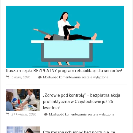
Rusza miejski, BEZPŁATNY program rehabilitacji dla seniorów!
Rusza
5 maja, 2026
Możliwość komentowania
została wyłączona
miejski,
BEZPŁATNY
program
„Zdrowie pod kontrolą” – bezpłatna akcja
rehabilitacji
dla
profilaktyczna w Częstochowie już 25
seniorów!
kwietnia!
„Zdrowie
21 kwietnia, 2026
Możliwość komentowania
została wyłączona
pod
kontrolą”
–
Czy można schudnąć bez poczucia, że