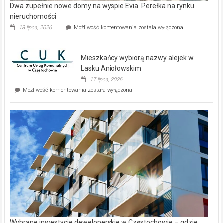
Dwa zupełnie nowe domy na wyspie Evia. Perełka na rynku
nieruchomości
Dwa
18 lipca, 2026
Możliwość komentowania
została wyłączona
zupełnie
nowe
domy
Mieszkańcy wybiorą nazwy alejek w
na
wyspie
Lasku Aniołowskim
Evia.
17 lipca, 2026
Perełka
Mieszkańcy
Możliwość komentowania
została wyłączona
na
wybiorą
rynku
nazwy
nieruchomości
alejek
w
Lasku
Aniołowskim
Wybrane inwestycje deweloperskie w Częstochowie – gdzie