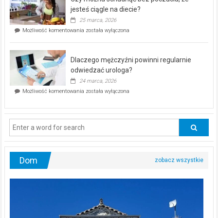
bezpłatna
akcja
jesteś ciągle na diecie?
profilaktyczna
25 marca, 2026
w
Czy
Możliwość komentowania
została wyłączona
Częstochowie
można
już
schudnąć
25
bez
kwietnia!
Dlaczego mężczyźni powinni regularnie
poczucia,
że
odwiedzać urologa?
jesteś
24 marca, 2026
ciągle
Dlaczego
Możliwość komentowania
została wyłączona
na
mężczyźni
diecie?
powinni
regularnie
odwiedzać
urologa?
Dom