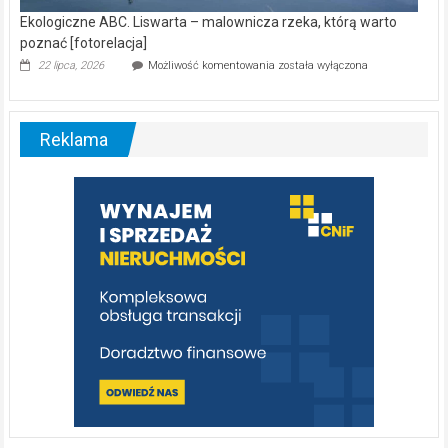
Ekologiczne ABC. Liswarta – malownicza rzeka, którą warto
poznać [fotorelacja]
Ekologiczne
22 lipca, 2026
Możliwość komentowania
została wyłączona
ABC.
Liswarta
–
malownicza
Reklama
rzeka,
którą
warto
poznać
[fotorelacja]