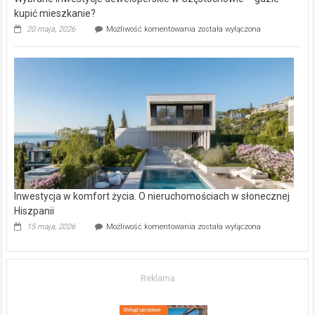
kupić mieszkanie?
Wybrane
20 maja, 2026
Możliwość komentowania
została wyłączona
inwestycje
deweloperskie
w Częstochowie
–
gdzie
kupić
mieszkanie?
Inwestycja w komfort życia. O nieruchomościach w słonecznej
Hiszpanii
Inwestycja
15 maja, 2026
Możliwość komentowania
została wyłączona
w komfort
życia.
O nieruchomościach
w słonecznej
Reklama
Hiszpanii