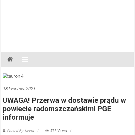
Gazeta
Regionalna
Częstochowa,
Kłobuck,
Lubliniec,
18 kwietnia, 2021
Myszków
UWAGA! Przerwa w dostawie prądu w
powiecie radomszczańskim! PGE
informuje
Posted By: Marta
475 Views