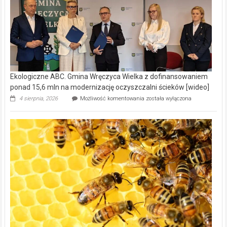
Ekologiczne ABC. Gmina Wręczyca Wielka z dofinansowaniem
ponad 15,6 mln na modernizację oczyszczalni ścieków [wideo]
Ekologiczne
4 sierpnia, 2026
Możliwość komentowania
została wyłączona
ABC.
Gmina
Wręczyca
Wielka
z
dofinansowaniem
ponad
15,6
mln
na
modernizację
oczyszczalni
ścieków
[wideo]