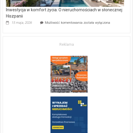
Inwestycja w komfort życia. O nieruchomościach w słonecznej
Hiszpanii
Inwestycja
15 maja, 2026
Możliwość komentowania
została wyłączona
w komfort
życia.
O nieruchomościach
w słonecznej
Reklama
Hiszpanii