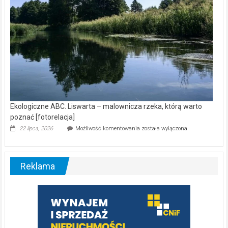
Ekologiczne ABC. Liswarta – malownicza rzeka, którą warto
poznać [fotorelacja]
Ekologiczne
22 lipca, 2026
Możliwość komentowania
została wyłączona
ABC.
Liswarta
–
malownicza
Reklama
rzeka,
którą
warto
poznać
[fotorelacja]