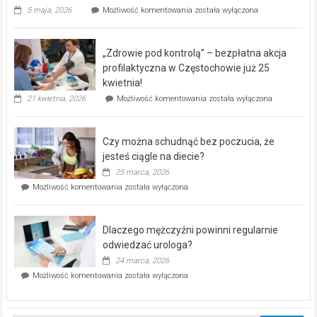
Rusza
5 maja, 2026
Możliwość komentowania
została wyłączona
miejski,
BEZPŁATNY
program
„Zdrowie pod kontrolą” – bezpłatna akcja
rehabilitacji
dla
profilaktyczna w Częstochowie już 25
seniorów!
kwietnia!
„Zdrowie
21 kwietnia, 2026
Możliwość komentowania
została wyłączona
pod
kontrolą”
–
Czy można schudnąć bez poczucia, że
bezpłatna
akcja
jesteś ciągle na diecie?
profilaktyczna
25 marca, 2026
w
Czy
Możliwość komentowania
została wyłączona
Częstochowie
można
już
schudnąć
25
bez
kwietnia!
Dlaczego mężczyźni powinni regularnie
poczucia,
że
odwiedzać urologa?
jesteś
24 marca, 2026
ciągle
Dlaczego
Możliwość komentowania
została wyłączona
na
mężczyźni
diecie?
powinni
regularnie