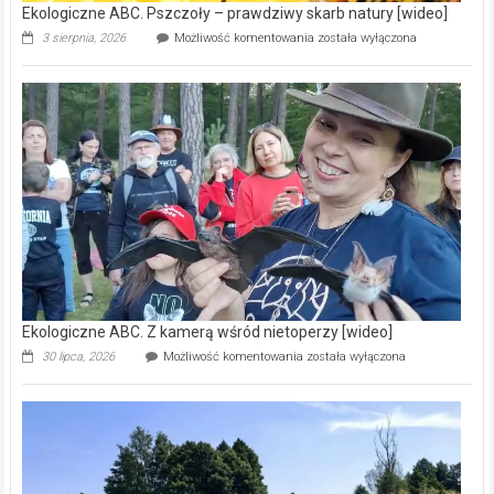
Ekologiczne ABC. Pszczoły – prawdziwy skarb natury [wideo]
Ekologiczne
3 sierpnia, 2026
Możliwość komentowania
została wyłączona
ABC.
Pszczoły
–
prawdziwy
skarb
natury
[wideo]
Ekologiczne ABC. Z kamerą wśród nietoperzy [wideo]
Ekologiczne
30 lipca, 2026
Możliwość komentowania
została wyłączona
ABC.
Z
kamerą
wśród
nietoperzy
[wideo]