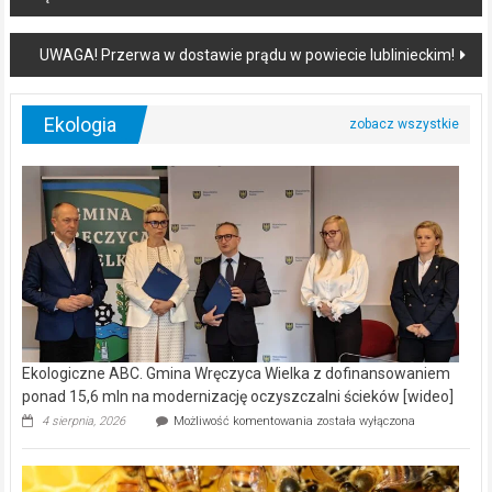
navigation
UWAGA! Przerwa w dostawie prądu w powiecie lublinieckim!
Ekologia
Ekologiczne ABC. Gmina Wręczyca Wielka z dofinansowaniem
ponad 15,6 mln na modernizację oczyszczalni ścieków [wideo]
Ekologiczne
4 sierpnia, 2026
Możliwość komentowania
została wyłączona
ABC.
Gmina
Wręczyca
Wielka