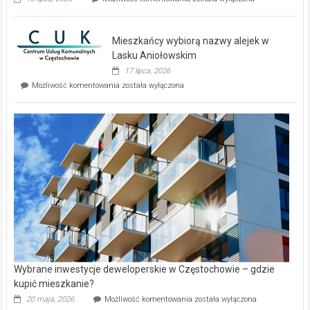
zupełnie
nowe
domy
Mieszkańcy wybiorą nazwy alejek w
na
wyspie
Lasku Aniołowskim
Evia.
17 lipca, 2026
Perełka
Mieszkańcy
Możliwość komentowania
została wyłączona
na
wybiorą
rynku
nazwy
nieruchomości
alejek
w
Lasku
Aniołowskim
Wybrane inwestycje deweloperskie w Częstochowie – gdzie
kupić mieszkanie?
Wybrane
20 maja, 2026
Możliwość komentowania
została wyłączona
inwestycje