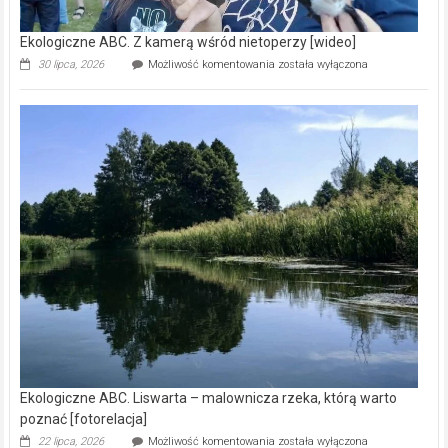
Ekologiczne ABC. Z kamerą wśród nietoperzy [wideo]
Ekologiczne
30 lipca, 2026
Możliwość komentowania
została wyłączona
ABC.
Z
kamerą
wśród
nietoperzy
[wideo]
Ekologiczne ABC. Liswarta – malownicza rzeka, którą warto
poznać [fotorelacja]
Ekologiczne
22 lipca, 2026
Możliwość komentowania
została wyłączona