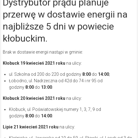
Dystrybutor prądu planuje
przerwę w dostawie energii na
najbliższe 5 dni w powiecie
kłobuckim.
Brak w dostawie energii nastąpi w gminie:
Kłobuck 19 kwiecień 2021
roku
na ulicy:
ul. Szkolna od 200 do 220 od godziny
8:00
do
14:00
;
Łobodno, ul. Nadrzeczna od 42d do 74 i nr 95 od
godziny
8:00
do
13:00
.
Kłobuck 20 kwiecień 2021
roku
na ulicy:
Kłobuck, ul. Poświatowskiej numery 1, 3, 7, 9 od
godziny
8:00
do
14:00
.
Lipie 21 kwiecień 2021
roku
na ulicy:
Kleśniska, ul. Jaworska od 10 do 59, ul. Stawki, ul. Lasek od 3 do