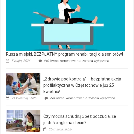
Rusza miejski, BEZPŁATNY program rehabilitacji dla seniorów!
Rusza
5 maja, 2026
Możliwość komentowania
została wyłączona
miejski,
BEZPŁATNY
program
„Zdrowie pod kontrolą” – bezpłatna akcja
rehabilitacji
dla
profilaktyczna w Częstochowie już 25
seniorów!
kwietnia!
„Zdrowie
21 kwietnia, 2026
Możliwość komentowania
została wyłączona
pod
kontrolą”
–
Czy można schudnąć bez poczucia, że
bezpłatna
akcja
jesteś ciągle na diecie?
profilaktyczna
25 marca, 2026
w