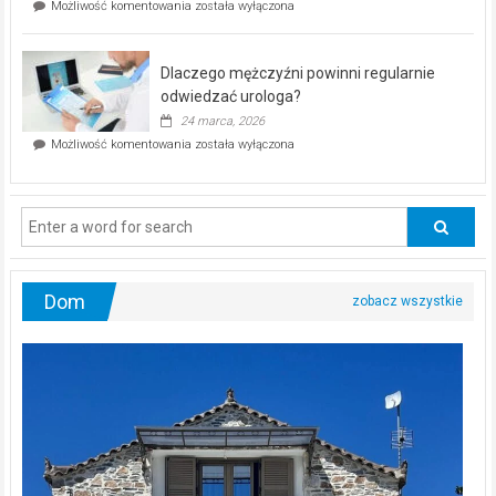
Czy
Możliwość komentowania
została wyłączona
Częstochowie
można
już
schudnąć
25
bez
kwietnia!
Dlaczego mężczyźni powinni regularnie
poczucia,
że
odwiedzać urologa?
jesteś
24 marca, 2026
ciągle
Dlaczego
Możliwość komentowania
została wyłączona
na
mężczyźni
diecie?
powinni
regularnie
odwiedzać
urologa?
Dom