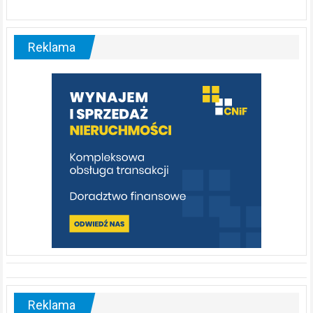
ABC.
Liswarta
–
malownicza
Reklama
rzeka,
którą
warto
poznać
[fotorelacja]
Reklama