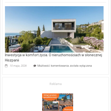
deweloperskie
w Częstochowie
–
gdzie
kupić
mieszkanie?
Inwestycja w komfort życia. O nieruchomościach w słonecznej
Hiszpanii
Inwestycja
15 maja, 2026
Możliwość komentowania
została wyłączona
w komfort
życia.
O nieruchomościach
w słonecznej
Reklama
Hiszpanii