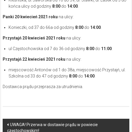
końca ulicy od godziny
8:00
do
14:00
.
Panki 20 kwiecień 2021
roku
na ulicy:
Konieczki, od 37 do 66a od godziny
8:00
do
14:00
.
Przystajń 20 kwiecień 2021
roku
na ulicy:
ul Częstochowska od 7 do 36 od godziny
8:00
do
11:00
.
Przystajń 22 kwiecień 2021
roku
na ulicy:
miejscowość Antonów od 1 do 38a, miejscowość Przystajń, ul.
Szkolna od 33 do 47 od godziny
8:00
do
14:00
.
Dostawca prądu przeprasza za utrudnienia.
Post
UWAGA! Przerwa w dostawie prądu w powiecie
częstochowskim!