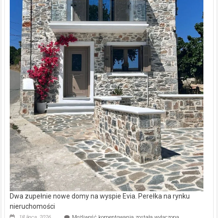
Dwa zupełnie nowe domy na wyspie Evia. Perełka na rynku
nieruchomości
Dwa
18 lipca, 2026
Możliwość komentowania
została wyłączona