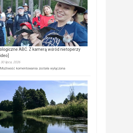
prawdziwy
skarb
natury
[wideo]
ologiczne ABC. Z kamerą wśród nietoperzy
ideo]
30 lipca, 2026
Ekologiczne
Możliwość komentowania
została wyłączona
ABC.
Z
kamerą
wśród
nietoperzy
[wideo]