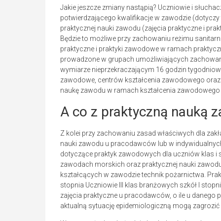
Jakie jeszcze zmiany nastąpią? Uczniowie i słuch
potwierdzającego kwalifikacje w zawodzie (dotyczy t
praktycznej nauki zawodu (zajęcia praktyczne i pra
Będzie to możliwe przy zachowaniu reżimu sanitarn
praktyczne i praktyki zawodowe w ramach praktycz
prowadzone w grupach umożliwiających zachowani
wymiarze nieprzekraczającym 16 godzin tygodniow
zawodowe, centrów kształcenia zawodowego oraz p
naukę zawodu w ramach kształcenia zawodowego 
A co z praktyczną nauką
Z kolei przy zachowaniu zasad właściwych dla zak
nauki zawodu u pracodawców lub w indywidualnych
dotyczące praktyk zawodowych dla uczniów klas 
zawodach morskich oraz praktycznej nauki zawodu
kształcących w zawodzie technik pożarnictwa. Prak
stopnia Uczniowie III klas branżowych szkół I st
zajęcia praktyczne u pracodawców, o ile u danego 
aktualną sytuację epidemiologiczną mogą zagrozić 