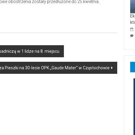
e obostrzenia zostały przedłużone do 25 kwietnia.
Ek
kt
adniczą w 1 lidze na 8. miejscu
sza Pieszki na 30-lecie OPK „Gaude Mater” w Częstochowie