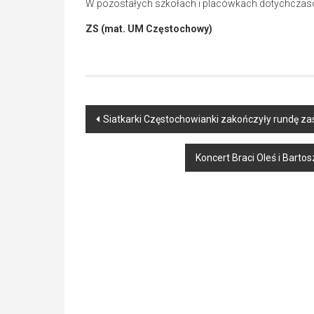
W pozostałych szkołach i placówkach dotychczasow
ZS (mat. UM Częstochowy)
Post
Siatkarki Częstochowianki zakończyły rundę zas
navigation
Koncert Braci Oleś i Barto