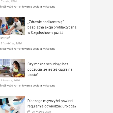
5 maja, 2026
Rusza
Możliwość komentowania
została wyłączona
miejski,
BEZPŁATNY
program
„Zdrowie pod kontrolą” –
rehabilitacji
dla
bezpłatna akcja profilaktyczna
seniorów!
w Częstochowie już 25
ietnia!
21 kwietnia, 2026
„Zdrowie
Możliwość komentowania
została wyłączona
pod
kontrolą”
–
Czy można schudnąć bez
bezpłatna
akcja
poczucia, że jesteś ciągle na
profilaktyczna
diecie?
w
25 marca, 2026
Częstochowie
już
Czy
Możliwość komentowania
została wyłączona
25
można
kwietnia!
schudnąć
bez
Dlaczego mężczyźni powinni
poczucia,
że
regularnie odwiedzać urologa?
jesteś
24 marca, 2026