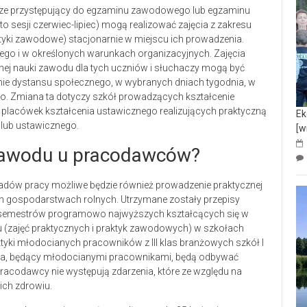
acze przystępujący do egzaminu zawodowego lub egzaminu
o sesji czerwiec-lipiec) mogą realizować zajęcia z zakresu
ktyki zawodowe) stacjonarnie w miejscu ich prowadzenia.
ego i w określonych warunkach organizacyjnych. Zajęcia
nej nauki zawodu dla tych uczniów i słuchaczy mogą być
e dystansu społecznego, w wybranych dniach tygodnia, w
o. Zmiana ta dotyczy szkół prowadzących kształcenie
lacówek kształcenia ustawicznego realizujących praktyczną
Ek
lub ustawicznego.
[w
 zawodu u pracodawców?
ładów pracy możliwe będzie również prowadzenie praktycznej
 gospodarstwach rolnych. Utrzymane zostały przepisy
i semestrów programowo najwyższych kształcących się w
 (zajęć praktycznych i praktyk zawodowych) w szkołach
tyki młodocianych pracowników z III klas branżowych szkół I
opnia, będący młodocianymi pracownikami, będą odbywać
pracodawcy nie występują zdarzenia, które ze względu na
ich zdrowiu.