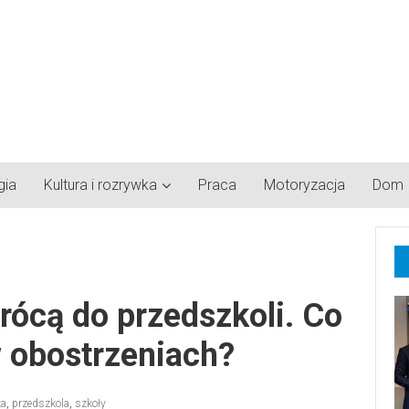
gia
Kultura i rozrywka
Praca
Motoryzacja
Dom
wrócą do przedszkoli. Co
w obostrzeniach?
ka
,
przedszkola
,
szkoły