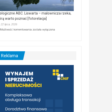
ologiczne ABC. Liswarta – malownicza rzeka,
órą warto poznać [fotorelacja]
22 lipca, 2026
Ekologiczne
Możliwość komentowania
została wyłączona
ABC.
Liswarta
–
malownicza
rzeka,
którą
Reklama
warto
poznać
[fotorelacja]