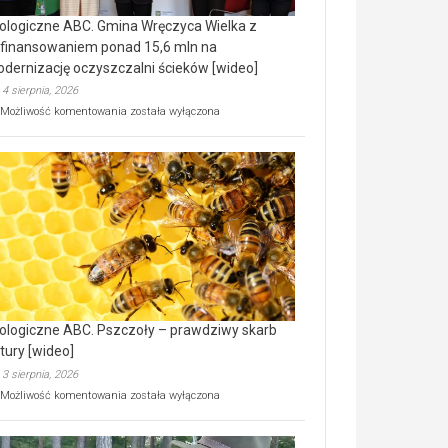
ologiczne ABC. Gmina Wręczyca Wielka z
finansowaniem ponad 15,6 mln na
dernizację oczyszczalni ścieków [wideo]
4 sierpnia, 2026
Ekologiczne
Możliwość komentowania
została wyłączona
ABC.
Gmina
Wręczyca
Wielka
z
dofinansowaniem
ponad
15,6
mln
na
modernizację
oczyszczalni
ścieków
ologiczne ABC. Pszczoły – prawdziwy skarb
[wideo]
tury [wideo]
3 sierpnia, 2026
Ekologiczne
Możliwość komentowania
została wyłączona
ABC.
Pszczoły
–