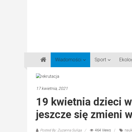
Gazeta
Wiadomości
Sport
Ekolo
Regionalna
Częstochowa,
Kłobuck,
Lubliniec,
17 kwietnia, 2021
Myszków
19 kwietnia dzieci 
jeszcze się zmieni 
Posted By: Zuzanna Suliga
464 Views
nau