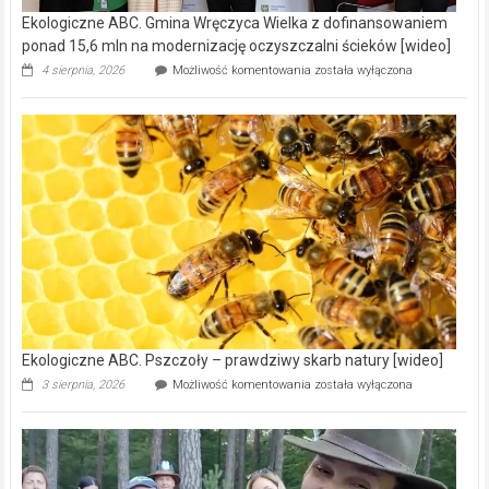
warto
poznać
[fotorelacja]
Reklama