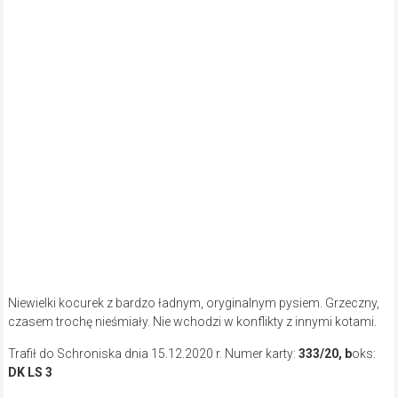
Kontakt w sprawie adopcji: Schronisko dla Bezdomnych
Zwierząt w Częstochowie ul. Gilowa 44/46 tel. 34 361-65-66.
Post
Mojeekino.pl. „Zabójczy kochankowie” i inne filmy, które
polecamy na weekend
navigation
Nowoczesne kotły na paliwa stałe – na co warto zwrócić
uwagę?