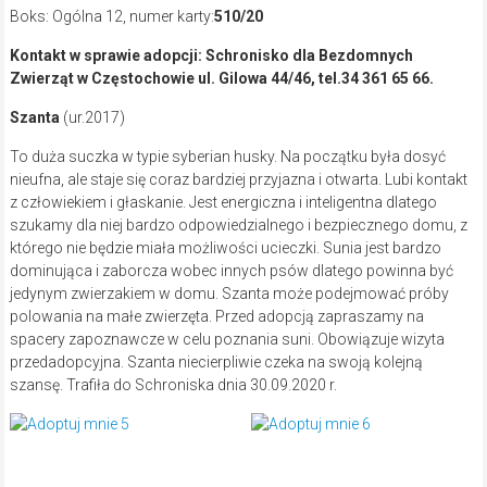
Boks: Ogólna 12, numer karty:
510/20
Kontakt w sprawie adopcji: Schronisko dla Bezdomnych
Zwierząt w Częstochowie ul. Gilowa 44/46, tel.34 361 65 66.
Szanta
(ur.2017)
To duża suczka w typie syberian husky. Na początku była dosyć
nieufna, ale staje się coraz bardziej przyjazna i otwarta. Lubi kontakt
z człowiekiem i głaskanie. Jest energiczna i inteligentna dlatego
szukamy dla niej bardzo odpowiedzialnego i bezpiecznego domu, z
którego nie będzie miała możliwości ucieczki. Sunia jest bardzo
dominująca i zaborcza wobec innych psów dlatego powinna być
jedynym zwierzakiem w domu. Szanta może podejmować próby
polowania na małe zwierzęta. Przed adopcją zapraszamy na
spacery zapoznawcze w celu poznania suni. Obowiązuje wizyta
przedadopcyjna. Szanta niecierpliwie czeka na swoją kolejną
szansę. Trafiła do Schroniska dnia 30.09.2020 r.