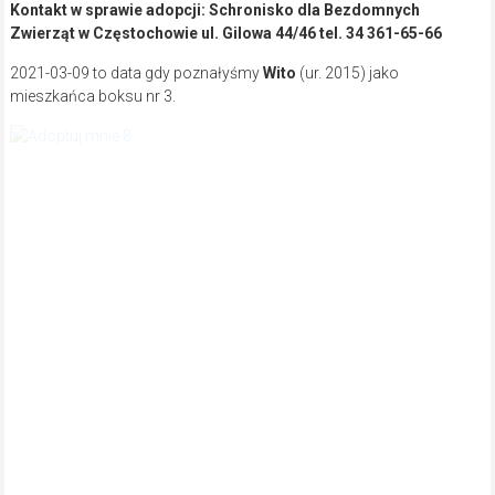
kolejną szansę w życiu. Numer karty:
27/21,
boks:
DK LS 5