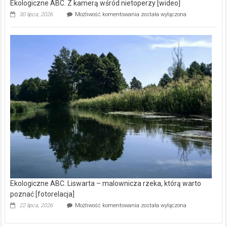
Ekologiczne ABC. Z kamerą wśród nietoperzy [wideo]
Ekologiczne
30 lipca, 2026
Możliwość komentowania
została wyłączona
ABC.
Z
kamerą
wśród
nietoperzy
[wideo]
Ekologiczne ABC. Liswarta – malownicza rzeka, którą warto
poznać [fotorelacja]
Ekologiczne
22 lipca, 2026
Możliwość komentowania
została wyłączona
ABC.
Liswarta