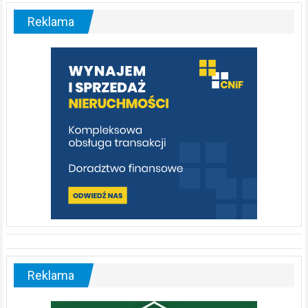
–
malownicza
Reklama
rzeka,
którą
warto
poznać
[fotorelacja]
Reklama