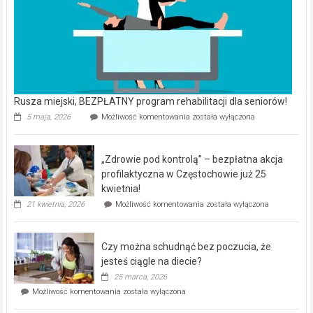
Rusza miejski, BEZPŁATNY program rehabilitacji dla seniorów!
Rusza
5 maja, 2026
Możliwość komentowania
została wyłączona
miejski,
BEZPŁATNY
program
„Zdrowie pod kontrolą” – bezpłatna akcja
rehabilitacji
dla
profilaktyczna w Częstochowie już 25
seniorów!
kwietnia!
„Zdrowie
21 kwietnia, 2026
Możliwość komentowania
została wyłączona
pod
kontrolą”
–
Czy można schudnąć bez poczucia, że
bezpłatna
akcja
jesteś ciągle na diecie?
profilaktyczna
25 marca, 2026
w
Czy
Możliwość komentowania
została wyłączona
Częstochowie
można
już