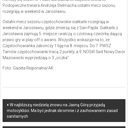
Podopieczne trenera Andrzeja Stelmacha ostatni mecz sezonu
rozegrają w weekend w Jarosławiu.
Ostatni mecz sezonu częstochowskie siatkarki rozegrają w
weekend w Jarosławiu, gdzie zmierzą się z San-Pajda. Siatkarki z
Jarosławia zajmują 5. miejsce i walczą o czołową czwórkę dającą
prawo gry w play-off o awans. Wszystko wskazuje na to, że
Częstochowianka zakończy 1 ligę na 8. miejscu. Do 7. PWSZ
Tarnów częstochowianki tracą 2 punkty, a 9. NOSiR Świt Nowy Dwór
Mazowiecki wyprzedzają o 3 „oczka”.
Foto: Gazeta Regionalna/AK
Post
W najbliższą niedzielę znowu na Jasną Górę przyjadą
motocykliści. Ma być jednak skromnie i z zachowaniem zasad
navigation
sanitarnych