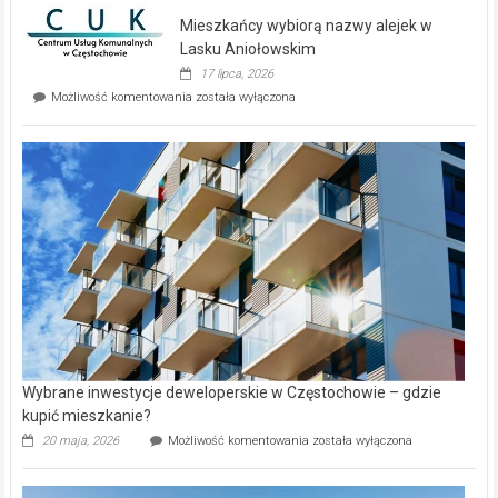
domy
Mieszkańcy wybiorą nazwy alejek w
na
wyspie
Lasku Aniołowskim
Evia.
17 lipca, 2026
Perełka
Mieszkańcy
Możliwość komentowania
została wyłączona
na
wybiorą
rynku
nazwy
nieruchomości
alejek
w
Lasku
Aniołowskim
Wybrane inwestycje deweloperskie w Częstochowie – gdzie
kupić mieszkanie?
Wybrane
20 maja, 2026
Możliwość komentowania
została wyłączona
inwestycje
deweloperskie
w Częstochowie