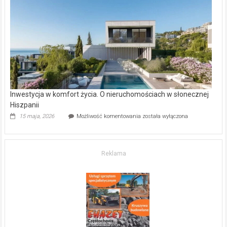
–
gdzie
kupić
mieszkanie?
Inwestycja w komfort życia. O nieruchomościach w słonecznej
Hiszpanii
Inwestycja
15 maja, 2026
Możliwość komentowania
została wyłączona
w komfort
życia.
O nieruchomościach
w słonecznej
Reklama
Hiszpanii