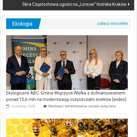
Skra Częstochowa ugości na „Lorecie” Hutnika Kraków
Ekologia
Ekologiczne ABC. Gmina Wręczyca Wielka z dofinansowaniem
ponad 15,6 mln na modernizację oczyszczalni ścieków [wideo]
Ekologiczne
4 sierpnia, 2026
Możliwość komentowania
została wyłączona
ABC.
Gmina
Wręczyca
Wielka
z
dofinansowaniem