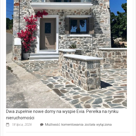
Dwa zupełnie nowe domy na wyspie Evia. Perełka na rynku
nieruchomości
Dwa
18 lipca, 2026
Możliwość komentowania
została wyłączona
zupełnie
nowe