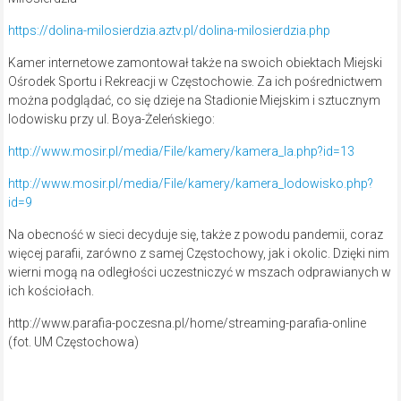
https://dolina-milosierdzia.aztv.pl/dolina-milosierdzia.php
Kamer internetowe zamontował także na swoich obiektach Miejski
Ośrodek Sportu i Rekreacji w Częstochowie. Za ich pośrednictwem
można podglądać, co się dzieje na Stadionie Miejskim i sztucznym
lodowisku przy ul. Boya-Żeleńskiego:
http://www.mosir.pl/media/File/kamery/kamera_la.php?id=13
http://www.mosir.pl/media/File/kamery/kamera_lodowisko.php?
id=9
Na obecność w sieci decyduje się, także z powodu pandemii, coraz
więcej parafii, zarówno z samej Częstochowy, jak i okolic. Dzięki nim
wierni mogą na odległości uczestniczyć w mszach odprawianych w
ich kościołach.
http://www.parafia-poczesna.pl/home/streaming-parafia-online
(fot. UM Częstochowa)