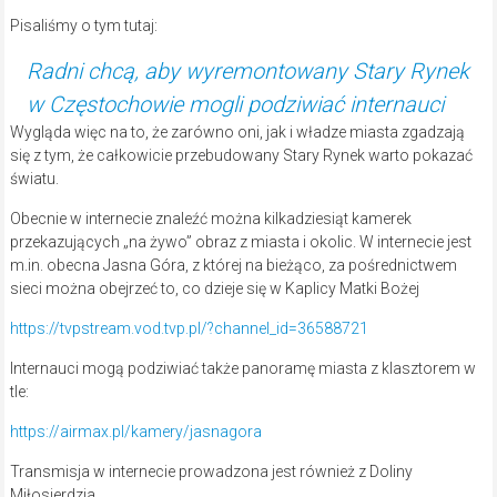
Pisaliśmy o tym tutaj:
Radni chcą, aby wyremontowany Stary Rynek
w Częstochowie mogli podziwiać internauci
Wygląda więc na to, że zarówno oni, jak i władze miasta zgadzają
się z tym, że całkowicie przebudowany Stary Rynek warto pokazać
światu.
Obecnie w internecie znaleźć można kilkadziesiąt kamerek
przekazujących „na żywo” obraz z miasta i okolic. W internecie jest
m.in. obecna Jasna Góra, z której na bieżąco, za pośrednictwem
sieci można obejrzeć to, co dzieje się w Kaplicy Matki Bożej
https://tvpstream.vod.tvp.pl/?channel_id=36588721
Internauci mogą podziwiać także panoramę miasta z klasztorem w
tle:
https://airmax.pl/kamery/jasnagora
Transmisja w internecie prowadzona jest również z Doliny
Miłosierdzia