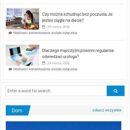
pod
kontrolą”
–
Czy można schudnąć bez poczucia, że
bezpłatna
akcja
jesteś ciągle na diecie?
profilaktyczna
25 marca, 2026
w
Czy
Możliwość komentowania
została wyłączona
Częstochowie
można
już
schudnąć
25
bez
kwietnia!
Dlaczego mężczyźni powinni regularnie
poczucia,
że
odwiedzać urologa?
jesteś
24 marca, 2026
ciągle
Dlaczego
Możliwość komentowania
została wyłączona
na
mężczyźni
diecie?
powinni
regularnie
odwiedzać
urologa?
Dom