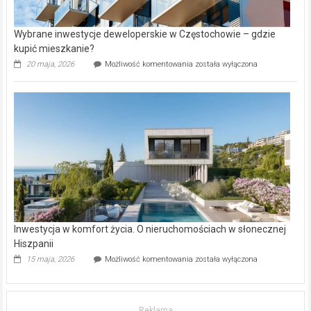
Wybrane inwestycje deweloperskie w Częstochowie – gdzie
kupić mieszkanie?
Wybrane
20 maja, 2026
Możliwość komentowania
została wyłączona
inwestycje
deweloperskie
w Częstochowie
–
gdzie
kupić
mieszkanie?
Inwestycja w komfort życia. O nieruchomościach w słonecznej
Hiszpanii
Inwestycja
15 maja, 2026
Możliwość komentowania
została wyłączona
w komfort
życia.
O nieruchomościach
w słonecznej
Reklama