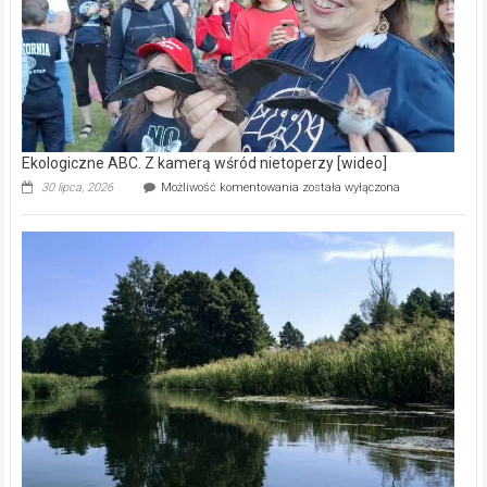
Ekologiczne ABC. Z kamerą wśród nietoperzy [wideo]
Ekologiczne
30 lipca, 2026
Możliwość komentowania
została wyłączona
ABC.
Z
kamerą
wśród
nietoperzy
[wideo]