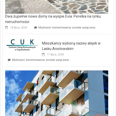
Dwa zupełnie nowe domy na wyspie Evia. Perełka na rynku
nieruchomości
Dwa
18 lipca, 2026
Możliwość komentowania
została wyłączona
zupełnie
nowe
domy
Mieszkańcy wybiorą nazwy alejek w
na
wyspie
Lasku Aniołowskim
Evia.
17 lipca, 2026
Perełka
Mieszkańcy
Możliwość komentowania
została wyłączona
na
wybiorą
rynku
nazwy
nieruchomości
alejek
w
Lasku
Aniołowskim