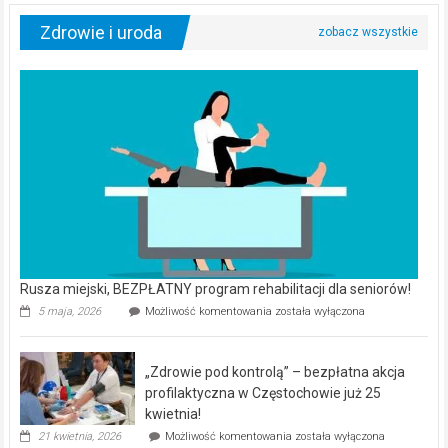
Zdrowie i uroda
Rusza miejski, BEZPŁATNY program rehabilitacji dla seniorów!
Rusza
5 maja, 2026
Możliwość komentowania
została wyłączona
miejski,
BEZPŁATNY
program
„Zdrowie pod kontrolą” – bezpłatna akcja
rehabilitacji
dla
profilaktyczna w Częstochowie już 25
seniorów!
kwietnia!
„Zdrowie
21 kwietnia, 2026
Możliwość komentowania
została wyłączona