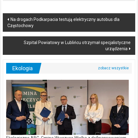
Post
Na drogach Podkarpacia testują elektryczny autobus dla
Częstochowy
navigation
Szpital Powiatowy w Lublińcu otrzymał specjalistyczne
urządzenia
Ekologia
Ekologiczne ABC. Gmina Wręczyca Wielka z dofinansowaniem