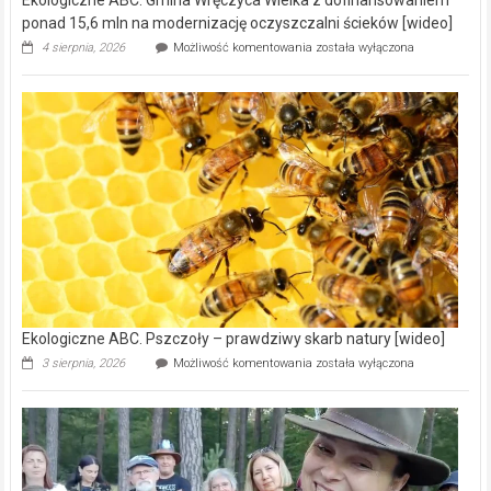
ponad 15,6 mln na modernizację oczyszczalni ścieków [wideo]
Ekologiczne
4 sierpnia, 2026
Możliwość komentowania
została wyłączona
ABC.
Gmina
Wręczyca
Wielka
z
dofinansowaniem
ponad
15,6
mln
na
modernizację
oczyszczalni
ścieków
[wideo]
Ekologiczne ABC. Pszczoły – prawdziwy skarb natury [wideo]
Ekologiczne
3 sierpnia, 2026
Możliwość komentowania
została wyłączona
ABC.
Pszczoły
–
prawdziwy
skarb
natury
[wideo]