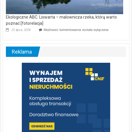
Ekologiczne ABC. Liswarta – malownicza rzeka, którą warto
poznać [fotorelacja]
Ekologiczne
22 lipca, 2026
Możliwość komentowania
została wyłączona
ABC.
Liswarta
–
malownicza
Reklama
rzeka,
którą
warto
poznać
[fotorelacja]