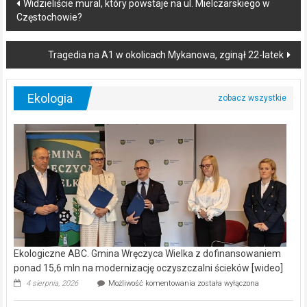
Post
Widzieliście mural, który powstaje na ul. Mielczarskiego w
Częstochowie?
navigation
Tragedia na A1 w okolicach Mykanowa, zginął 22-latek
Ekologia
Ekologiczne ABC. Gmina Wręczyca Wielka z dofinansowaniem
ponad 15,6 mln na modernizację oczyszczalni ścieków [wideo]
Ekologiczne
4 sierpnia, 2026
Możliwość komentowania
została wyłączona
ABC.
Gmina