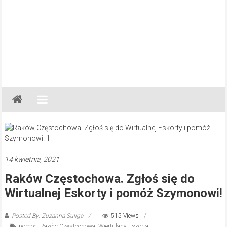
Gazeta
Regionalna
Częstochowa,
Kłobuck,
Lubliniec,
14 kwietnia, 2021
Myszków
Raków Częstochowa. Zgłoś się do
Wirtualnej Eskorty i pomóż Szymonowi!
Posted By: Zuzanna Suliga
515 Views
pomoc
,
Raków Częstochowa
,
Wiertulana Eskorta