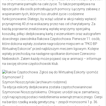
na otrzymanie pamiątki na całe życie. To także perspektywa na
lepsze jutro dla osób potrzebujących pomocy. Łączymy zabawę z
wspieraniem tych, którym los utrudnił życie i codzienne
funkcjonowanie. Dlatego, by wziąć udział w akcji należy wpłacić
przynajmniej 40 zł na wskazany przez nas cel charytatywny. Za
każdą poprawnie zrealizowaną wpłatę wręczymy specjalną
koszulkę, piłkę i dedykowaną kartę z wizerunkiem oraz autografem
dowolnego zawodnika Rakowa Częstochowa. Pierwsze 11. osób,
które dokona wpłaty zostanie nagrodzone miejscem w “PKO BP
Wirtualnej Eskorcie” przed najbliższym meczem ligowym. Kolejne
wpłaty przechodzą na następne spotkanie domowe Czerwono-
Niebieskich. Zatem każdy może pojawić się w animacji – informuje
na swojej stronie częstochowski klub.
Szymon Noszczyński (archiwum rodzinne)
Ta edycja eskorty dedykowana została częstochowianinowi
Szymonowi Noszczyńskiemu. Chłopiec urodził się w zamartwicy,
czyli najcięższej postaci niedotlenienia wewnątrzmacicznego. Cierpi
na bardzo rzadką wadę genetyczną – zespół monosomii 1 p. 36.