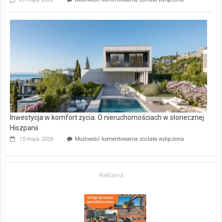
inwestycje
deweloperskie
w Częstochowie
–
gdzie
kupić
mieszkanie?
Inwestycja w komfort życia. O nieruchomościach w słonecznej
Hiszpanii
Inwestycja
15 maja, 2026
Możliwość komentowania
została wyłączona
w komfort
życia.
O nieruchomościach
w słonecznej
Reklama
Hiszpanii