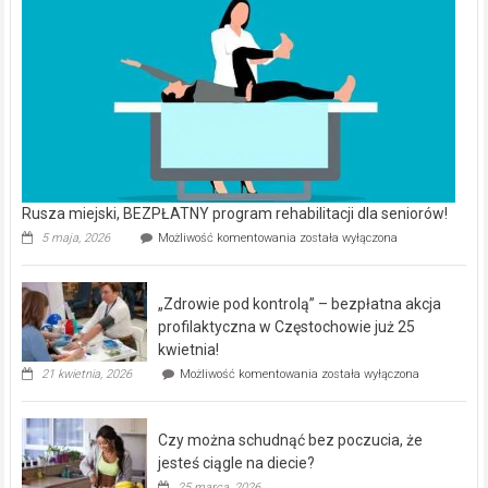
Rusza miejski, BEZPŁATNY program rehabilitacji dla seniorów!
Rusza
5 maja, 2026
Możliwość komentowania
została wyłączona
miejski,
BEZPŁATNY
program
„Zdrowie pod kontrolą” – bezpłatna akcja
rehabilitacji
dla
profilaktyczna w Częstochowie już 25
seniorów!
kwietnia!
„Zdrowie
21 kwietnia, 2026
Możliwość komentowania
została wyłączona
pod
kontrolą”
–
Czy można schudnąć bez poczucia, że
bezpłatna
akcja
jesteś ciągle na diecie?
profilaktyczna
25 marca, 2026