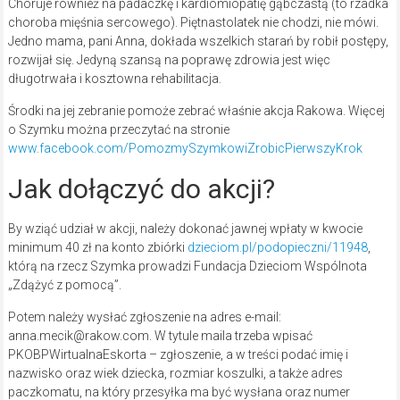
Choruje również na padaczkę i kardiomiopatię gąbczastą (to rzadka
choroba mięśnia sercowego). Piętnastolatek nie chodzi, nie mówi.
Jedno mama, pani Anna, dokłada wszelkich starań by robił postępy,
rozwijał się. Jedyną szansą na poprawę zdrowia jest więc
długotrwała i kosztowna rehabilitacja.
Środki na jej zebranie pomoże zebrać właśnie akcja Rakowa. Więcej
o Szymku można przeczytać na stronie
www.facebook.com/PomozmySzymkowiZrobicPierwszyKrok
Jak dołączyć do akcji?
By wziąć udział w akcji, należy dokonać jawnej wpłaty w kwocie
minimum 40 zł na konto zbiórki
dzieciom.pl/podopieczni/11948
,
którą na rzecz Szymka prowadzi Fundacja Dzieciom Wspólnota
„Zdążyć z pomocą”.
Potem należy wysłać zgłoszenie na adres e-mail:
anna.mecik@rakow.com. W tytule maila trzeba wpisać
PKOBPWirtualnaEskorta – zgłoszenie, a w treści podać imię i
nazwisko oraz wiek dziecka, rozmiar koszulki, a także adres
paczkomatu, na który przesyłka ma być wysłana oraz numer