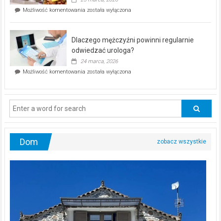
w
Czy
Możliwość komentowania
została wyłączona
Częstochowie
można
już
schudnąć
25
bez
kwietnia!
Dlaczego mężczyźni powinni regularnie
poczucia,
że
odwiedzać urologa?
jesteś
24 marca, 2026
ciągle
Dlaczego
Możliwość komentowania
została wyłączona
na
mężczyźni
diecie?
powinni
regularnie
odwiedzać
urologa?
Dom