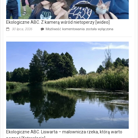
Ekologiczne ABC. Z kamerą wśród nietoperzy [wideo]
Ekologiczne
30 lipca, 2026
Możliwość komentowania
została wyłączona
ABC.
Z
kamerą
wśród
nietoperzy
[wideo]
Ekologiczne ABC. Liswarta – malownicza rzeka, którą warto