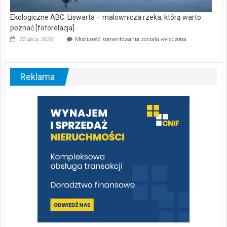
Ekologiczne ABC. Liswarta – malownicza rzeka, którą warto
poznać [fotorelacja]
Ekologiczne
22 lipca, 2026
Możliwość komentowania
została wyłączona
ABC.
Liswarta
–
malownicza
Reklama
rzeka,
którą
warto
poznać
[fotorelacja]