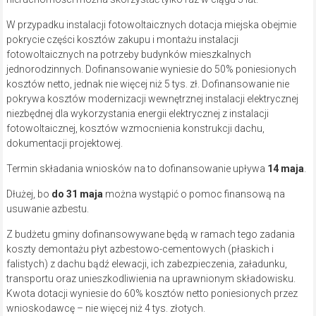
W przypadku instalacji fotowoltaicznych dotacja miejska obejmie
pokrycie części kosztów zakupu i montażu instalacji
fotowoltaicznych na potrzeby budynków mieszkalnych
jednorodzinnych. Dofinansowanie wyniesie do 50% poniesionych
kosztów netto, jednak nie więcej niż 5 tys. zł. Dofinansowanie nie
pokrywa kosztów modernizacji wewnętrznej instalacji elektrycznej
niezbędnej dla wykorzystania energii elektrycznej z instalacji
fotowoltaicznej, kosztów wzmocnienia konstrukcji dachu,
dokumentacji projektowej.
Termin składania wniosków na to dofinansowanie upływa
14 maja
.
Dłużej, bo
do 31 maja
można wystąpić o pomoc finansową na
usuwanie azbestu.
Z budżetu gminy dofinansowywane będą w ramach tego zadania
koszty demontażu płyt azbestowo-cementowych (płaskich i
falistych) z dachu bądź elewacji, ich zabezpieczenia, załadunku,
transportu oraz unieszkodliwienia na uprawnionym składowisku.
Kwota dotacji wyniesie do 60% kosztów netto poniesionych przez
wnioskodawcę – nie więcej niż 4 tys. złotych.