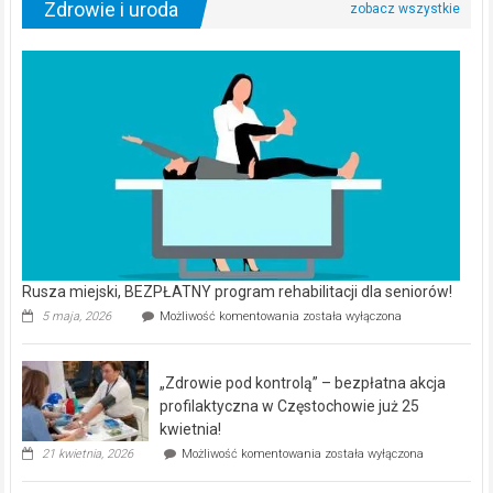
Zdrowie i uroda
Rusza miejski, BEZPŁATNY program rehabilitacji dla seniorów!
Rusza
5 maja, 2026
Możliwość komentowania
została wyłączona
miejski,
BEZPŁATNY
program
„Zdrowie pod kontrolą” – bezpłatna akcja
rehabilitacji
dla
profilaktyczna w Częstochowie już 25
seniorów!
kwietnia!
„Zdrowie
21 kwietnia, 2026
Możliwość komentowania
została wyłączona
pod
kontrolą”