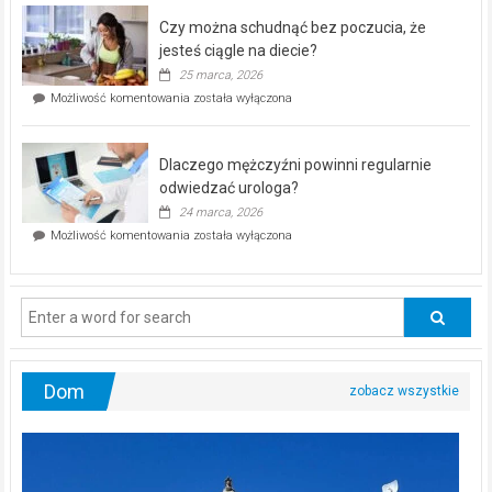
–
Czy można schudnąć bez poczucia, że
bezpłatna
akcja
jesteś ciągle na diecie?
profilaktyczna
25 marca, 2026
w
Czy
Możliwość komentowania
została wyłączona
Częstochowie
można
już
schudnąć
25
bez
kwietnia!
Dlaczego mężczyźni powinni regularnie
poczucia,
że
odwiedzać urologa?
jesteś
24 marca, 2026
ciągle
Dlaczego
Możliwość komentowania
została wyłączona
na
mężczyźni
diecie?
powinni
regularnie
odwiedzać
urologa?
Dom