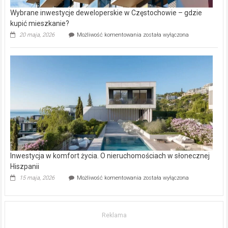
Wybrane inwestycje deweloperskie w Częstochowie – gdzie
kupić mieszkanie?
Wybrane
20 maja, 2026
Możliwość komentowania
została wyłączona
inwestycje
deweloperskie
w Częstochowie
–
gdzie
kupić
mieszkanie?
Inwestycja w komfort życia. O nieruchomościach w słonecznej
Hiszpanii
Inwestycja
15 maja, 2026
Możliwość komentowania
została wyłączona
w komfort
życia.
O nieruchomościach
w słonecznej
Reklama
Hiszpanii