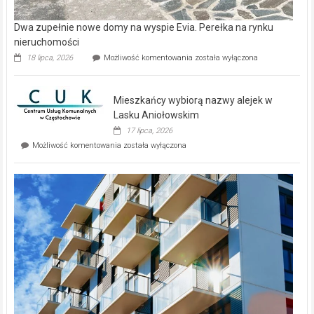
Dwa zupełnie nowe domy na wyspie Evia. Perełka na rynku
nieruchomości
Dwa
18 lipca, 2026
Możliwość komentowania
została wyłączona
zupełnie
nowe
domy
Mieszkańcy wybiorą nazwy alejek w
na
wyspie
Lasku Aniołowskim
Evia.
17 lipca, 2026
Perełka
Mieszkańcy
Możliwość komentowania
została wyłączona
na
wybiorą
rynku
nazwy
nieruchomości
alejek
w
Lasku
Aniołowskim