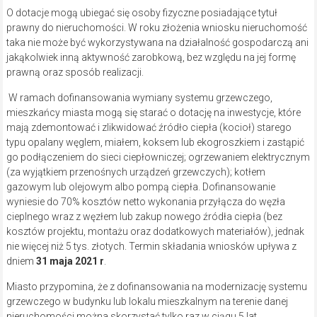
O dotacje mogą ubiegać się osoby fizyczne posiadające tytuł
prawny do nieruchomości. W roku złożenia wniosku nieruchomość
taka nie może być wykorzystywana na działalność gospodarczą ani
jakąkolwiek inną aktywność zarobkową, bez względu na jej formę
prawną oraz sposób realizacji.
W ramach dofinansowania wymiany systemu grzewczego,
mieszkańcy miasta mogą się starać o dotację na inwestycje, które
mają zdemontować i zlikwidować źródło ciepła (kocioł) starego
typu opalany węglem, miałem, koksem lub ekogroszkiem i zastąpić
go podłączeniem do sieci ciepłowniczej; ogrzewaniem elektrycznym
(za wyjątkiem przenośnych urządzeń grzewczych); kotłem
gazowym lub olejowym albo pompą ciepła. Dofinansowanie
wyniesie do 70% kosztów netto wykonania przyłącza do węzła
cieplnego wraz z węzłem lub zakup nowego źródła ciepła (bez
kosztów projektu, montażu oraz dodatkowych materiałów), jednak
nie więcej niż 5 tys. złotych. Termin składania wniosków upływa z
dniem
31 maja 2021 r
.
Miasto przypomina, że z dofinansowania na modernizację systemu
grzewczego w budynku lub lokalu mieszkalnym na terenie danej
nieruchomości można skorzystać tylko raz w ciągu 5 lat.