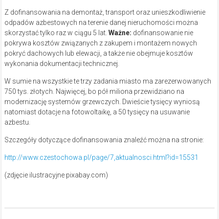
Z dofinansowania na demontaż, transport oraz unieszkodliwienie
odpadów azbestowych na terenie danej nieruchomości można
skorzystać tylko raz w ciągu 5 lat.
Ważne:
dofinansowanie nie
pokrywa kosztów związanych z zakupem i montażem nowych
pokryć dachowych lub elewacji, a także nie obejmuje kosztów
wykonania dokumentacji technicznej.
W sumie na wszystkie te trzy zadania miasto ma zarezerwowanych
750 tys. złotych. Najwięcej, bo pół miliona przewidziano na
modernizację systemów grzewczych. Dwieście tysięcy wyniosą
natomiast dotacje na fotowoltaikę, a 50 tysięcy na usuwanie
azbestu.
Szczegóły dotyczące dofinansowania znaleźć można na stronie:
http://www.czestochowa.pl/page/7,aktualnosci.html?id=15531
(zdjęcie ilustracyjne pixabay.com)