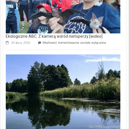
Ekologiczne ABC. Z kamerą wśród nietoperzy [wideo]
Ekologiczne
30 lipca, 2026
Możliwość komentowania
została wyłączona
ABC.
Z
kamerą
wśród
nietoperzy
[wideo]