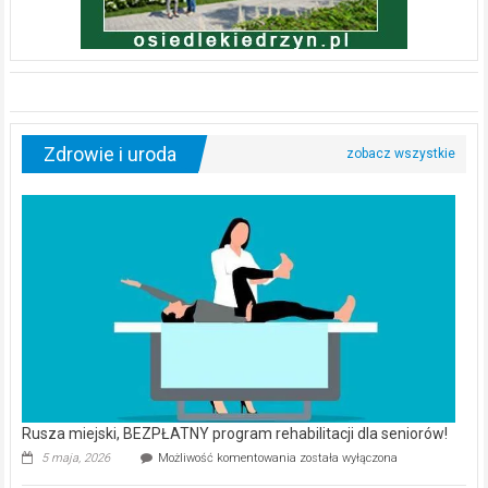
Zdrowie i uroda
Rusza miejski, BEZPŁATNY program rehabilitacji dla seniorów!
Rusza
5 maja, 2026
Możliwość komentowania
została wyłączona
miejski,