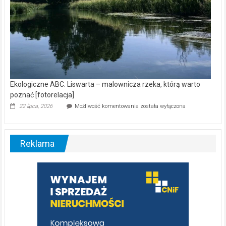
Ekologiczne ABC. Liswarta – malownicza rzeka, którą warto
poznać [fotorelacja]
Ekologiczne
22 lipca, 2026
Możliwość komentowania
została wyłączona
ABC.
Liswarta
–
malownicza
Reklama
rzeka,
którą
warto
poznać
[fotorelacja]