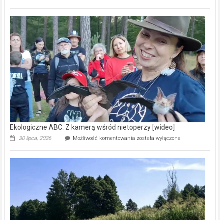
ABC.
Pszczoły
–
prawdziwy
skarb
natury
[wideo]
Ekologiczne ABC. Z kamerą wśród nietoperzy [wideo]
Ekologiczne
30 lipca, 2026
Możliwość komentowania
została wyłączona
ABC.
Z
kamerą
wśród
nietoperzy
[wideo]