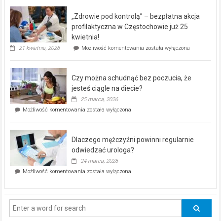
BEZPŁATNY
program
„Zdrowie pod kontrolą” – bezpłatna akcja
rehabilitacji
dla
profilaktyczna w Częstochowie już 25
seniorów!
kwietnia!
„Zdrowie
21 kwietnia, 2026
Możliwość komentowania
została wyłączona
pod
kontrolą”
–
Czy można schudnąć bez poczucia, że
bezpłatna
akcja
jesteś ciągle na diecie?
profilaktyczna
25 marca, 2026
w
Czy
Możliwość komentowania
została wyłączona
Częstochowie
można
już
schudnąć
25
bez
kwietnia!
Dlaczego mężczyźni powinni regularnie
poczucia,
że
odwiedzać urologa?
jesteś
24 marca, 2026
ciągle
Dlaczego
Możliwość komentowania
została wyłączona
na
mężczyźni
diecie?
powinni
regularnie
odwiedzać
urologa?