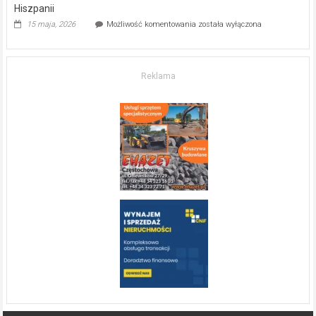
Hiszpanii
Inwestycja
15 maja, 2026
Możliwość komentowania
została wyłączona
w komfort
życia.
O nieruchomościach
w słonecznej
Reklama
Hiszpanii