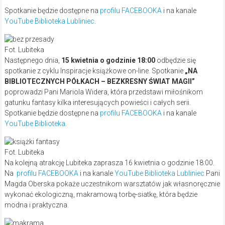
Spotkanie będzie dostępne na
profilu FACEBOOKA
i na kanale
YouTube Biblioteka Lubliniec
.
Fot. Lubiteka
Następnego dnia,
15 kwietnia o godzinie 18:00
odbędzie się
spotkanie z cyklu Inspiracje książkowe on-line. Spotkanie
„NA
BIBLIOTECZNYCH PÓŁKACH – BEZKRESNY ŚWIAT MAGII”
poprowadzi Pani Mariola Widera, która przedstawi miłośnikom
gatunku fantasy kilka interesujących powieści i całych serii.
Spotkanie będzie dostępne na
profilu FACEBOOKA
i na kanale
YouTube Biblioteka
.
Fot. Lubiteka
Na kolejną atrakcję Lubiteka zaprasza 16 kwietnia o godzinie 18:00.
Na
profilu FACEBOOKA
i na kanale
YouTube Biblioteka Lubliniec
Pani
Magda Oberska pokaże uczestnikom warsztatów jak własnoręcznie
wykonać ekologiczną, makramową torbę-siatkę, która będzie
modna i praktyczna.