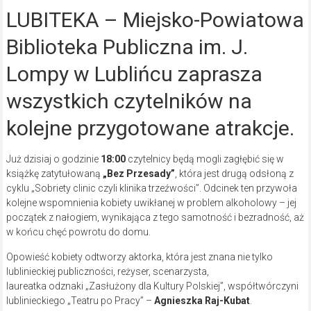
LUBITEKA – Miejsko-Powiatowa
Biblioteka Publiczna im. J.
Lompy w Lublińcu zaprasza
wszystkich czytelników na
kolejne przygotowane atrakcje.
Już dzisiaj o godzinie
18:00
czytelnicy będą mogli zagłębić się w
książkę zatytułowaną
„Bez Przesady”
, która jest drugą odsłoną z
cyklu „Sobriety clinic czyli klinika trzeźwości”. Odcinek ten przywoła
kolejne wspomnienia kobiety uwikłanej w problem alkoholowy – jej
początek z nałogiem, wynikająca z tego samotność i bezradność, aż
w końcu chęć powrotu do domu.
Opowieść kobiety odtworzy aktorka, która jest znana nie tylko
lublinieckiej publiczności, reżyser, scenarzysta,
laureatka odznaki „Zasłużony dla Kultury Polskiej”, współtwórczyni
lublinieckiego „Teatru po Pracy” –
Agnieszka Raj-Kubat
.