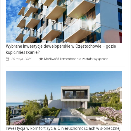
Wybrane inwestycje deweloperskie w Częstochowie – gdzie
kupić mieszkanie?
Wybrane
20 maja, 2026
Możliwość komentowania
została wyłączona
inwestycje
deweloperskie
w Częstochowie
–
gdzie
kupić
mieszkanie?
Inwestycja w komfort życia. O nieruchomościach w słonecznej