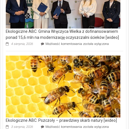
Ekologiczne ABC. Gmina Wręczyca Wielka z dofinansowaniem
ponad 15,6 mln na modernizację oczyszczalni ścieków [wideo]
Ekologiczne
4 sierpnia, 2026
Możliwość komentowania
została wyłączona
ABC.
Gmina
Wręczyca
Wielka
z
dofinansowaniem
ponad
15,6
mln
na
modernizację
oczyszczalni
ścieków
[wideo]
Ekologiczne ABC. Pszczoły – prawdziwy skarb natury [wideo]
Ekologiczne
3 sierpnia, 2026
Możliwość komentowania
została wyłączona