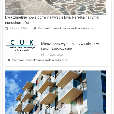
Dwa zupełnie nowe domy na wyspie Evia. Perełka na rynku
nieruchomości
Dwa
18 lipca, 2026
Możliwość komentowania
została wyłączona
zupełnie
nowe
domy
Mieszkańcy wybiorą nazwy alejek w
na
wyspie
Lasku Aniołowskim
Evia.
17 lipca, 2026
Perełka
Mieszkańcy
Możliwość komentowania
została wyłączona
na
wybiorą
rynku
nazwy
nieruchomości
alejek
w
Lasku
Aniołowskim