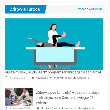
Zdrowie i uroda
Rusza miejski, BEZPŁATNY program rehabilitacji dla seniorów!
Rusza
5 maja, 2026
Możliwość komentowania
została wyłączona
miejski,
BEZPŁATNY
program
„Zdrowie pod kontrolą” – bezpłatna akcja
rehabilitacji
dla
profilaktyczna w Częstochowie już 25
seniorów!
kwietnia!
„Zdrowie
21 kwietnia, 2026
Możliwość komentowania
została wyłączona