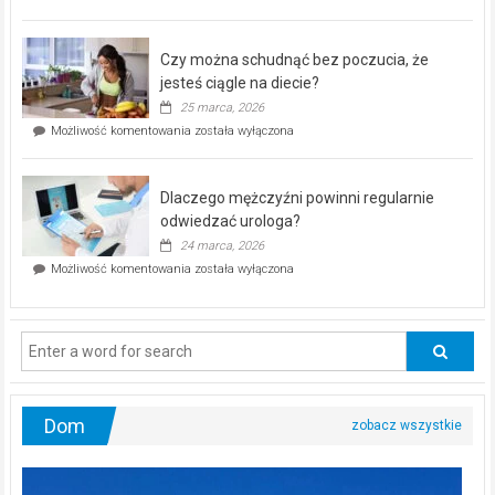
pod
kontrolą”
–
Czy można schudnąć bez poczucia, że
bezpłatna
akcja
jesteś ciągle na diecie?
profilaktyczna
25 marca, 2026
w
Czy
Możliwość komentowania
została wyłączona
Częstochowie
można
już
schudnąć
25
bez
kwietnia!
Dlaczego mężczyźni powinni regularnie
poczucia,
że
odwiedzać urologa?
jesteś
24 marca, 2026
ciągle
Dlaczego
Możliwość komentowania
została wyłączona
na
mężczyźni
diecie?
powinni
regularnie
odwiedzać
urologa?
Dom