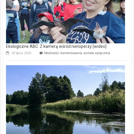
[wideo]
Ekologiczne ABC. Z kamerą wśród nietoperzy [wideo]
Ekologiczne
30 lipca, 2026
Możliwość komentowania
została wyłączona
ABC.
Z
kamerą
wśród
nietoperzy
[wideo]