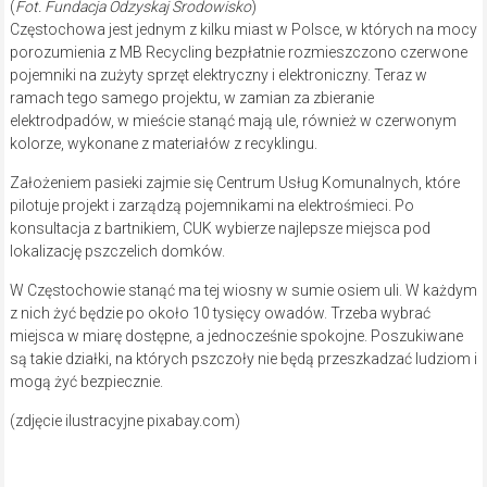
(
Fot. Fundacja Odzyskaj Środowisko
)
Częstochowa jest jednym z kilku miast w Polsce, w których na mocy
porozumienia z MB Recycling bezpłatnie rozmieszczono czerwone
pojemniki na zużyty sprzęt elektryczny i elektroniczny. Teraz w
ramach tego samego projektu, w zamian za zbieranie
elektrodpadów, w mieście stanąć mają ule, również w czerwonym
kolorze, wykonane z materiałów z recyklingu.
Założeniem pasieki zajmie się Centrum Usług Komunalnych, które
pilotuje projekt i zarządzą pojemnikami na elektrośmieci. Po
konsultacja z bartnikiem, CUK wybierze najlepsze miejsca pod
lokalizację pszczelich domków.
W Częstochowie stanąć ma tej wiosny w sumie osiem uli. W każdym
z nich żyć będzie po około 10 tysięcy owadów. Trzeba wybrać
miejsca w miarę dostępne, a jednocześnie spokojne. Poszukiwane
są takie działki, na których pszczoły nie będą przeszkadzać ludziom i
mogą żyć bezpiecznie.
(zdjęcie ilustracyjne pixabay.com)