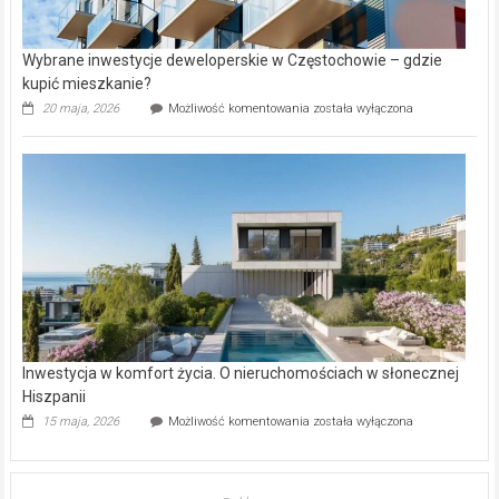
Wybrane inwestycje deweloperskie w Częstochowie – gdzie
kupić mieszkanie?
Wybrane
20 maja, 2026
Możliwość komentowania
została wyłączona
inwestycje
deweloperskie
w Częstochowie
–
gdzie
kupić
mieszkanie?
Inwestycja w komfort życia. O nieruchomościach w słonecznej
Hiszpanii
Inwestycja
15 maja, 2026
Możliwość komentowania
została wyłączona
w komfort
życia.
O nieruchomościach
w słonecznej