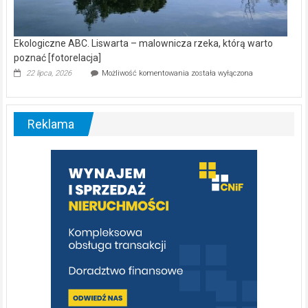
Ekologiczne ABC. Liswarta – malownicza rzeka, którą warto
poznać [fotorelacja]
Ekologiczne
22 lipca, 2026
Możliwość komentowania
została wyłączona
ABC.
Liswarta
–
malownicza
Reklama
rzeka,
którą
warto
poznać
[fotorelacja]