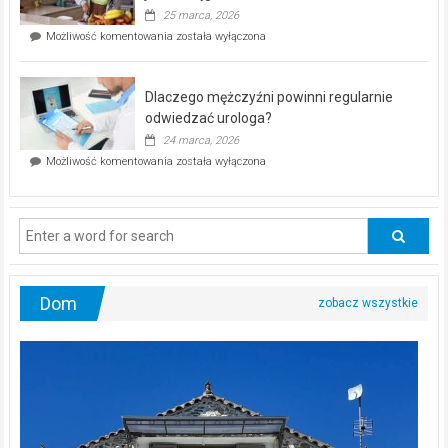
profilaktyczna
25 marca, 2026
w
Czy
Możliwość komentowania
została wyłączona
Częstochowie
można
już
schudnąć
25
bez
kwietnia!
Dlaczego mężczyźni powinni regularnie
poczucia,
że
odwiedzać urologa?
jesteś
24 marca, 2026
ciągle
Dlaczego
Możliwość komentowania
została wyłączona
na
mężczyźni
diecie?
powinni
regularnie
odwiedzać
urologa?
Dom