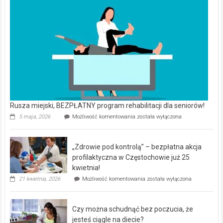
Rusza miejski, BEZPŁATNY program rehabilitacji dla seniorów!
Rusza
5 maja, 2026
Możliwość komentowania
została wyłączona
miejski,
BEZPŁATNY
program
„Zdrowie pod kontrolą” – bezpłatna akcja
rehabilitacji
dla
profilaktyczna w Częstochowie już 25
seniorów!
kwietnia!
„Zdrowie
21 kwietnia, 2026
Możliwość komentowania
została wyłączona
pod
kontrolą”
–
Czy można schudnąć bez poczucia, że
bezpłatna
akcja
jesteś ciągle na diecie?