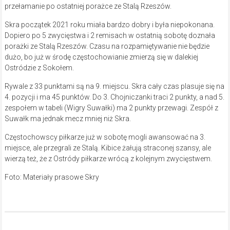
przełamanie po ostatniej porażce ze Stalą Rzeszów.
Skra początek 2021 roku miała bardzo dobry i była niepokonana.
Dopiero po 5 zwycięstwa i 2 remisach w ostatnią sobotę doznała
porażki ze Stalą Rzeszów. Czasu na rozpamiętywanie nie będzie
dużo, bo już w środę częstochowianie zmierzą się w dalekiej
Ostródzie z Sokołem.
Rywale z 33 punktami są na 9. miejscu. Skra cały czas plasuje się na
4. pozycji i ma 45 punktów. Do 3. Chojniczanki traci 2 punkty, a nad 5.
zespołem w tabeli (Wigry Suwałki) ma 2 punkty przewagi. Zespół z
Suwałk ma jednak mecz mniej niż Skra.
Częstochowscy piłkarze już w sobotę mogli awansować na 3.
miejsce, ale przegrali ze Stalą. Kibice żałują straconej szansy, ale
wierzą też, że z Ostródy piłkarze wrócą z kolejnym zwycięstwem.
Foto: Materiały prasowe Skry