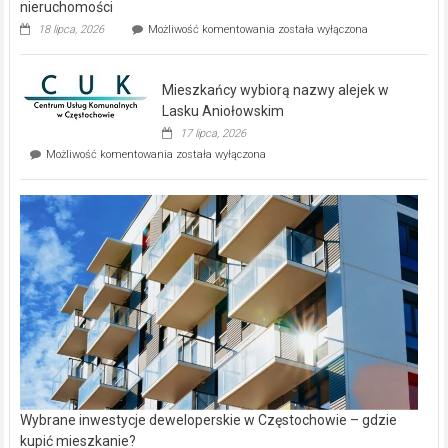
nieruchomości
Dwa
18 lipca, 2026
Możliwość komentowania
została wyłączona
zupełnie
nowe
domy
Mieszkańcy wybiorą nazwy alejek w
na
wyspie
Lasku Aniołowskim
Evia.
17 lipca, 2026
Perełka
Mieszkańcy
Możliwość komentowania
została wyłączona
na
wybiorą
rynku
nazwy
nieruchomości
alejek
w
Lasku
Aniołowskim
Wybrane inwestycje deweloperskie w Częstochowie – gdzie
kupić mieszkanie?