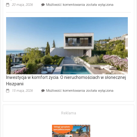
Wybrane
20 maja, 2026
Możliwość komentowania
została wyłączona
inwestycje
deweloperskie
w Częstochowie
–
gdzie
kupić
mieszkanie?
Inwestycja w komfort życia. O nieruchomościach w słonecznej
Hiszpanii
Inwestycja
15 maja, 2026
Możliwość komentowania
została wyłączona
w komfort
życia.
O nieruchomościach
w słonecznej
Reklama
Hiszpanii