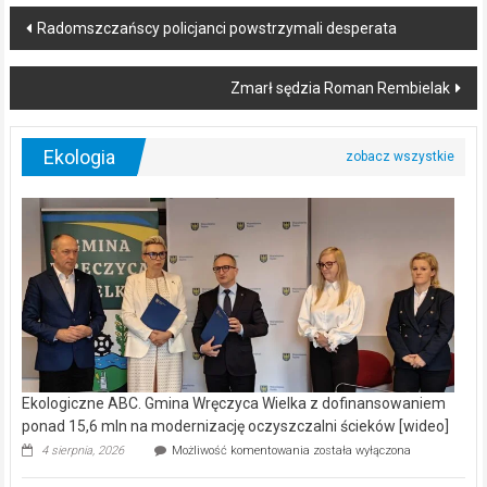
Post
Radomszczańscy policjanci powstrzymali desperata
navigation
Zmarł sędzia Roman Rembielak
Ekologia
Ekologiczne ABC. Gmina Wręczyca Wielka z dofinansowaniem
ponad 15,6 mln na modernizację oczyszczalni ścieków [wideo]
Ekologiczne
4 sierpnia, 2026
Możliwość komentowania
została wyłączona
ABC.
Gmina