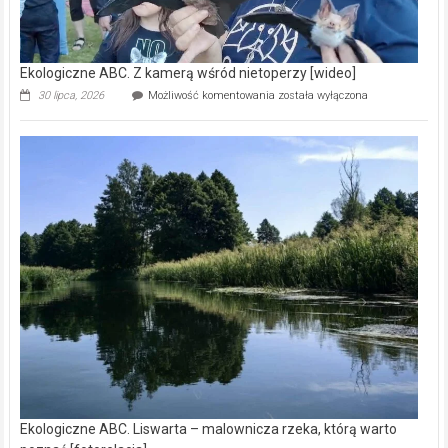
Ekologiczne ABC. Z kamerą wśród nietoperzy [wideo]
Ekologiczne
30 lipca, 2026
Możliwość komentowania
została wyłączona
ABC.
Z
kamerą
wśród
nietoperzy
[wideo]
Ekologiczne ABC. Liswarta – malownicza rzeka, którą warto