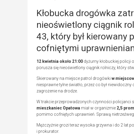
Kłobucka drogówka zat
nieoświetlony ciągnik ro
43, który był kierowany
cofniętymi uprawnienia
12 kwietnia około 21:00
dyżurny kłobuckiej policji
porusza się nieoświetlony ciągnik rolniczy, który s
Skierowany na miejsce patrol drogówki
w miejscow
niesprawne tylne światło, przez co był niewidoczny
zagrożenie na drodze.
W trakcie przeprowadzonych czynności policjanci sp
mieszkaniec Opatowa
miał w organizmie
2,5 prom
pomimo cofniętych uprawnień. Sprawą nietrzeźwego 
Mężczyźnie grozi teraz wysoka grzywna i do 2 lat p
i prokurator.