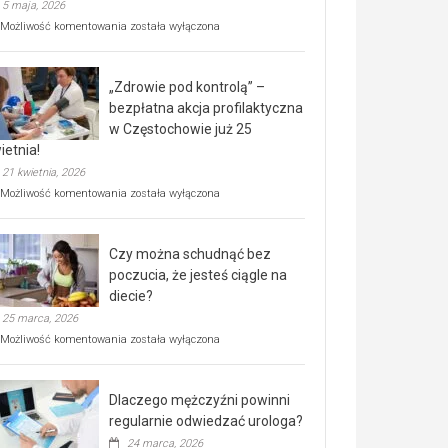
5 maja, 2026
Rusza
Możliwość komentowania
została wyłączona
miejski,
BEZPŁATNY
program
„Zdrowie pod kontrolą” –
rehabilitacji
dla
bezpłatna akcja profilaktyczna
seniorów!
w Częstochowie już 25
ietnia!
21 kwietnia, 2026
„Zdrowie
Możliwość komentowania
została wyłączona
pod
kontrolą”
–
Czy można schudnąć bez
bezpłatna
akcja
poczucia, że jesteś ciągle na
profilaktyczna
diecie?
w
25 marca, 2026
Częstochowie
już
Czy
Możliwość komentowania
została wyłączona
25
można
kwietnia!
schudnąć
bez
Dlaczego mężczyźni powinni
poczucia,
że
regularnie odwiedzać urologa?
jesteś
24 marca, 2026