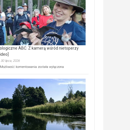
prawdziwy
skarb
natury
[wideo]
ologiczne ABC. Z kamerą wśród nietoperzy
ideo]
30 lipca, 2026
Ekologiczne
Możliwość komentowania
została wyłączona
ABC.
Z
kamerą
wśród
nietoperzy
[wideo]