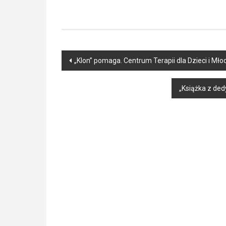
Post
„Klon” pomaga. Centrum Terapii dla Dzieci i M
navigation
„Książka z ded