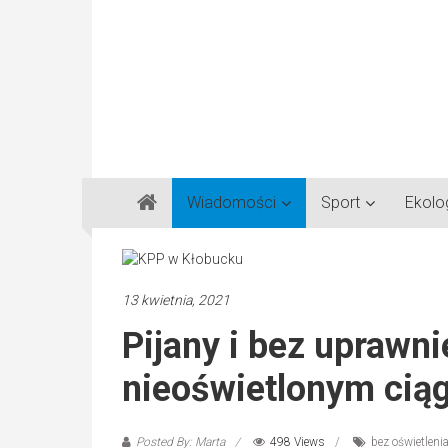
Gazeta
Wiadomości
Sport
Ekolo
Regionalna
Częstochowa,
Kłobuck,
Lubliniec,
13 kwietnia, 2021
Myszków
Pijany i bez uprawni
nieoświetlonym cią
Posted By: Marta
498 Views
bez oświetleni