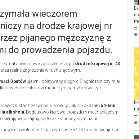
Ek
rzymała wieczorem
do
mo
lniczy na drodze krajowej nr
 przez pijanego mężczyznę z
mi do prowadzenia pojazdu.
 otrzymał anonimowe zgłoszenie, że po
drodze krajowej nr 43
twarza realne zagrożenie w ruchu lądowym.
ości Opatów
ujawnił opisywany ciągnik. Ciągnik rolniczy miał
 dla innych uczestników ruchu i tym samym stwarzał
Ek
rawdzili stan trzeźwości kierowcy. Jak się okazało
54-letni
na
ila alkoholu
. Dodatkowo kierował pojazdem mechanicznym
kierującego zajmą się teraz kłobuccy kryminalni.
ozbawienia wolności. O dalszym losie 54-latka zadecyduje sąd