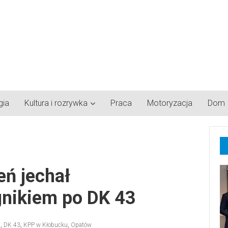
gia
Kultura i rozrywka
Praca
Motoryzacja
Dom
eń jechał
gnikiem po DK 43
a
,
DK 43
,
KPP w Kłobucku
,
Opatów