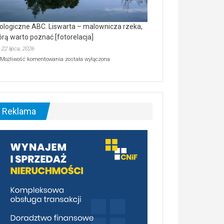
ologiczne ABC. Liswarta – malownicza rzeka,
órą warto poznać [fotorelacja]
22 lipca, 2026
Ekologiczne
Możliwość komentowania
została wyłączona
ABC.
Liswarta
–
malownicza
rzeka,
którą
Reklama
warto
poznać
[fotorelacja]