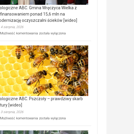
ologiczne ABC. Gmina Wręczyca Wielka z
finansowaniem ponad 15,6 mln na
dernizację oczyszczalni ścieków [wideo]
4 sierpnia, 2026
Ekologiczne
Możliwość komentowania
została wyłączona
ABC.
Gmina
Wręczyca
Wielka
z
dofinansowaniem
ponad
15,6
mln
na
modernizację
oczyszczalni
ścieków
ologiczne ABC. Pszczoły – prawdziwy skarb
[wideo]
tury [wideo]
3 sierpnia, 2026
Ekologiczne
Możliwość komentowania
została wyłączona
ABC.
Pszczoły
–