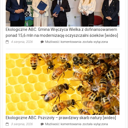
Ekologiczne ABC. Gmina Wręczyca Wielka z dofinansowaniem
ponad 15,6 mln na modernizację oczyszczalni ścieków [wideo]
Ekologiczne
4 sierpnia, 2026
Możliwość komentowania
została wyłączona
ABC.
Gmina
Wręczyca
Wielka
z
dofinansowaniem
ponad
15,6
mln
na
modernizację
oczyszczalni
ścieków
[wideo]
Ekologiczne ABC. Pszczoły – prawdziwy skarb natury [wideo]
Ekologiczne
3 sierpnia, 2026
Możliwość komentowania
została wyłączona