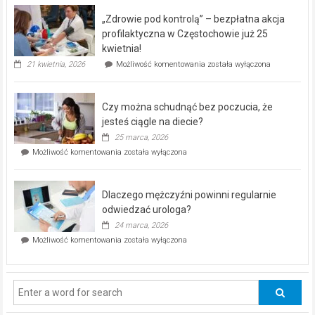
program
„Zdrowie pod kontrolą” – bezpłatna akcja
rehabilitacji
dla
profilaktyczna w Częstochowie już 25
seniorów!
kwietnia!
„Zdrowie
21 kwietnia, 2026
Możliwość komentowania
została wyłączona
pod
kontrolą”
–
Czy można schudnąć bez poczucia, że
bezpłatna
akcja
jesteś ciągle na diecie?
profilaktyczna
25 marca, 2026
w
Czy
Możliwość komentowania
została wyłączona
Częstochowie
można
już
schudnąć
25
bez
kwietnia!
Dlaczego mężczyźni powinni regularnie
poczucia,
że
odwiedzać urologa?
jesteś
24 marca, 2026
ciągle
Dlaczego
Możliwość komentowania
została wyłączona
na
mężczyźni
diecie?
powinni
regularnie
odwiedzać
urologa?