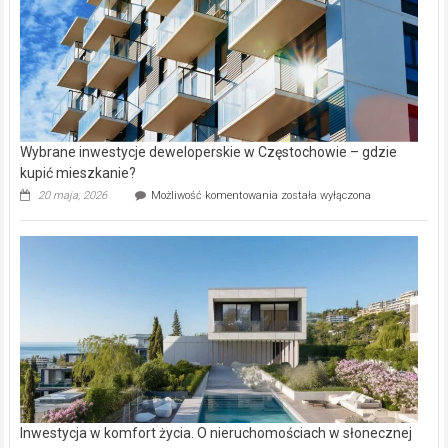
Wybrane inwestycje deweloperskie w Częstochowie – gdzie
kupić mieszkanie?
Wybrane
20 maja, 2026
Możliwość komentowania
została wyłączona
inwestycje
deweloperskie
w Częstochowie
–
gdzie
kupić
mieszkanie?
Inwestycja w komfort życia. O nieruchomościach w słonecznej