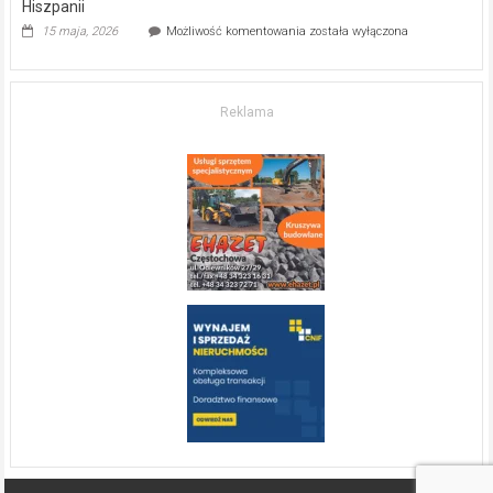
Hiszpanii
Inwestycja
15 maja, 2026
Możliwość komentowania
została wyłączona
w komfort
życia.
O nieruchomościach
w słonecznej
Reklama
Hiszpanii