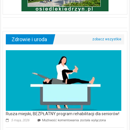
Zdrowie i uroda
Rusza miejski, BEZPŁATNY program rehabilitacji dla seniorów!
Rusza
5 maja, 2026
Możliwość komentowania
została wyłączona
miejski,
BEZPŁATNY