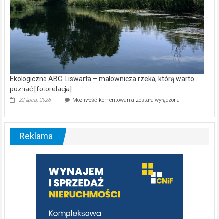
Ekologiczne ABC. Liswarta – malownicza rzeka, którą warto
poznać [fotorelacja]
Ekologiczne
22 lipca, 2026
Możliwość komentowania
została wyłączona
ABC.
Liswarta
–
malownicza
Reklama
rzeka,
którą
warto
poznać
[fotorelacja]