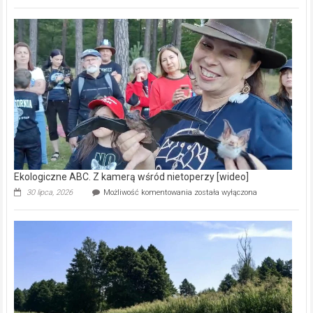
ABC.
Pszczoły
–
prawdziwy
skarb
natury
[wideo]
Ekologiczne ABC. Z kamerą wśród nietoperzy [wideo]
Ekologiczne
30 lipca, 2026
Możliwość komentowania
została wyłączona
ABC.
Z
kamerą
wśród
nietoperzy
[wideo]