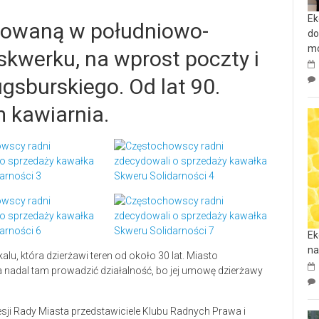
Ek
izowaną w południowo-
do
mo
kwerku, na wprost poczty i
gsburskiego. Od lat 90.
m kawiarnia.
Ek
na
lu, która dzierżawi teren od około 30 lat. Miasto
a nadal tam prowadzić działalność, bo jej umowę dzierżawy
sji Rady Miasta przedstawiciele Klubu Radnych Prawa i