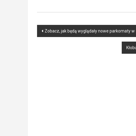
Post
Zobacz, jak będą wyglądały nowe parkomaty w
navigation
Kłob