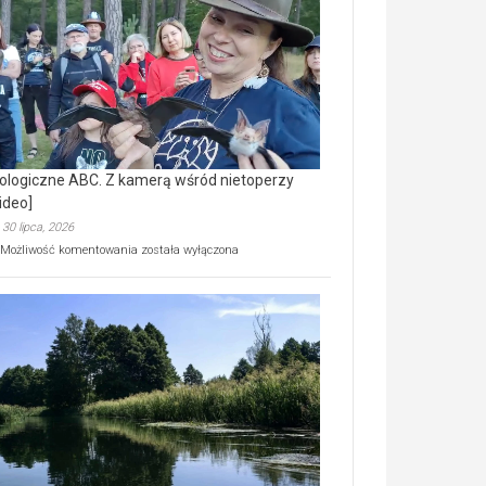
prawdziwy
skarb
natury
[wideo]
ologiczne ABC. Z kamerą wśród nietoperzy
ideo]
30 lipca, 2026
Ekologiczne
Możliwość komentowania
została wyłączona
ABC.
Z
kamerą
wśród
nietoperzy
[wideo]