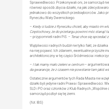
Sprawiedliwości. Przekonywali oni, że samorząd nie
również sposób zbycia działki, na jaki zdecydowało 
jednakowo do wszystkich przedsiębiorców. Jako prz
Ryneczku Wały Dwernickiego.
–
Kiedy ci ludzie z Ryneczku chcieli, aby miasto im wł
Częstochowy, że do przetargu powinni móc stanąć tak
– przypomnieli radni PiS. –
Teraz chce się sprzedać zi
Wątpliwości radnych budził nie tylko fakt, że działk
na niej pojawić. Ich zdaniem, ewentualne przyszłe in
architektoniczny w tej części Śródmieścia i niekorzy
–
I tak mamy mało zieleni w centrum
– argumentowal
da gwarancje, że z czasem nie powstanie tam jakiś w
Ostatecznie argumentów tych Rada Miasta nie wzię
działki byli jedynie radni Prawa i Sprawiedliwości. 
SLD i PO oraz członków z Klub Radnych „Wspólnie 
samorząd pozbył się tej ziemi.
(fot. IBS)