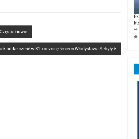
Ek
kt
 Częstochowie
uck oddał cześć w 81. rocznicę śmierci Władysława Sebyły