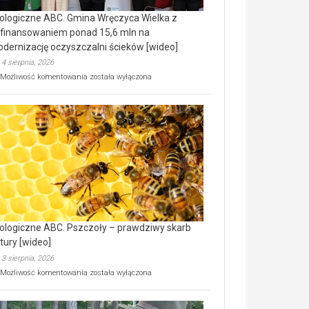
ologiczne ABC. Gmina Wręczyca Wielka z
finansowaniem ponad 15,6 mln na
dernizację oczyszczalni ścieków [wideo]
4 sierpnia, 2026
Ekologiczne
Możliwość komentowania
została wyłączona
ABC.
Gmina
Wręczyca
Wielka
z
dofinansowaniem
ponad
15,6
mln
na
modernizację
oczyszczalni
ścieków
ologiczne ABC. Pszczoły – prawdziwy skarb
[wideo]
tury [wideo]
3 sierpnia, 2026
Ekologiczne
Możliwość komentowania
została wyłączona
ABC.
Pszczoły
–