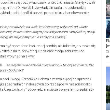
 powinien się pozbywać działki w środku miasta. Skrytykowali
się miasto. Stwierdzili, że władze miasta nie podchodzą
ykład podali konflikt sprzed ponad roku z handlowcami z
aśnie przedłużyło na wiele lat dzierżawę, usłyszeli od władz
że inni, że nie wolno innym przedsiębiorcom zamykać tej drogi
emię, ale na jej nabycie nie każdy ma szansę.
Ek
[w
a ma być sprzedana konkretnej osobie, ale także to, co może się
westycje na tej prywatnej już działce mogą zaburzyć ład
stnie wpłynąć na skwer.
i. –
To jedyna taka oaza dla mieszkańców tej części miasta. Kto
iększy budynek?
ła pod uwagę. Przeciwko uchwale zezwalającej na sprzedaż
Większość radnych należących do rządzącej w mieście koalicji
dla Częstochowy” opowiedziała się za pomysłem urzędu, aby