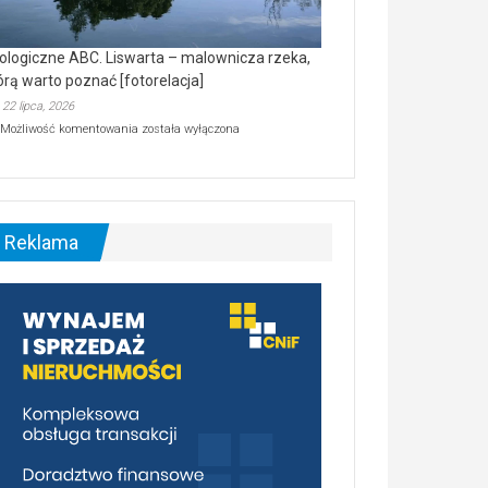
ologiczne ABC. Liswarta – malownicza rzeka,
órą warto poznać [fotorelacja]
22 lipca, 2026
Ekologiczne
Możliwość komentowania
została wyłączona
ABC.
Liswarta
–
malownicza
rzeka,
którą
Reklama
warto
poznać
[fotorelacja]