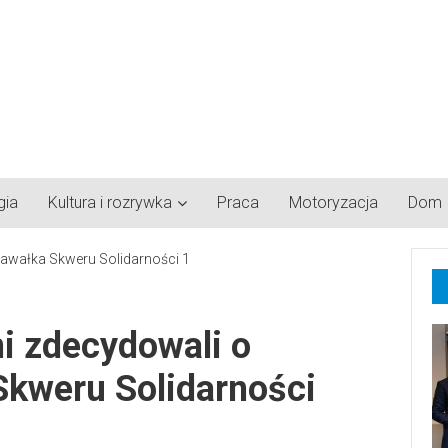
gia
Kultura i rozrywka
Praca
Motoryzacja
Dom
i zdecydowali o
Skweru Solidarności