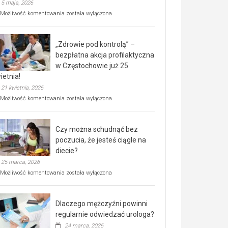
5 maja, 2026
Rusza
Możliwość komentowania
została wyłączona
miejski,
BEZPŁATNY
program
„Zdrowie pod kontrolą” –
rehabilitacji
dla
bezpłatna akcja profilaktyczna
seniorów!
w Częstochowie już 25
ietnia!
21 kwietnia, 2026
„Zdrowie
Możliwość komentowania
została wyłączona
pod
kontrolą”
–
Czy można schudnąć bez
bezpłatna
akcja
poczucia, że jesteś ciągle na
profilaktyczna
diecie?
w
25 marca, 2026
Częstochowie
już
Czy
Możliwość komentowania
została wyłączona
25
można
kwietnia!
schudnąć
bez
Dlaczego mężczyźni powinni
poczucia,
że
regularnie odwiedzać urologa?
jesteś
24 marca, 2026