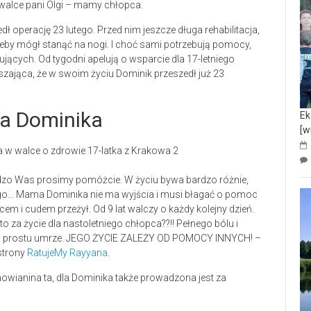
walce pani Olgi – mamy chłopca.
 operację 23 lutego. Przed nim jeszcze długa rehabilitacja,
żeby mógł stanąć na nogi. I choć sami potrzebują pomocy,
ujących. Od tygodni apelują o wsparcie dla 17-letniego
uszająca, że w swoim życiu Dominik przeszedł już 23
la Dominika
Ek
[w
dzo Was prosimy pomóżcie. W życiu bywa bardzo różnie,
ego… Mama Dominika nie ma wyjścia i musi błagać o pomoc
cem i cudem przeżył. Od 9 lat walczy o każdy kolejny dzień.
o za życie dla nastoletniego chłopca??!! Pełnego bólu i
 po prostu umrze. JEGO ŻYCIE ZALEŻY OD POMOCY INNYCH! –
strony
RatujeMy Rayyana
.
owianina ta, dla Dominika także prowadzona jest za