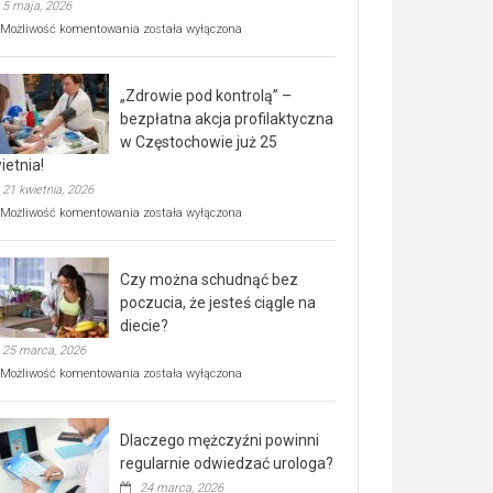
5 maja, 2026
Rusza
Możliwość komentowania
została wyłączona
miejski,
BEZPŁATNY
program
„Zdrowie pod kontrolą” –
rehabilitacji
dla
bezpłatna akcja profilaktyczna
seniorów!
w Częstochowie już 25
ietnia!
21 kwietnia, 2026
„Zdrowie
Możliwość komentowania
została wyłączona
pod
kontrolą”
–
Czy można schudnąć bez
bezpłatna
akcja
poczucia, że jesteś ciągle na
profilaktyczna
diecie?
w
25 marca, 2026
Częstochowie
już
Czy
Możliwość komentowania
została wyłączona
25
można
kwietnia!
schudnąć
bez
Dlaczego mężczyźni powinni
poczucia,
że
regularnie odwiedzać urologa?
jesteś
24 marca, 2026