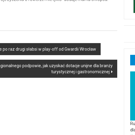
 po raz drugi słabsi w play-off od Gwardii Wrocław
onalnego podpowie, jak uzyskać dotacje unijne dla branży
turystycznej i gastronomicznej
Ru
dl