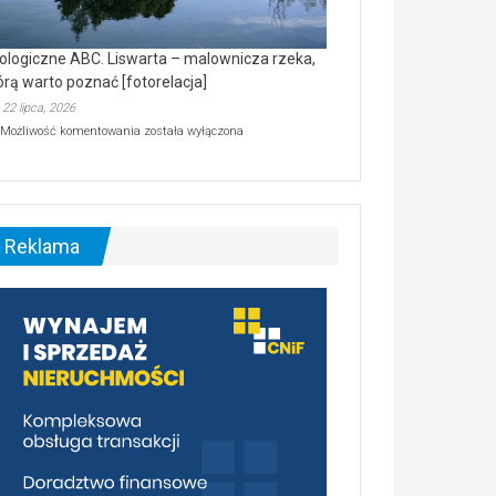
ologiczne ABC. Liswarta – malownicza rzeka,
órą warto poznać [fotorelacja]
22 lipca, 2026
Ekologiczne
Możliwość komentowania
została wyłączona
ABC.
Liswarta
–
malownicza
rzeka,
którą
Reklama
warto
poznać
[fotorelacja]