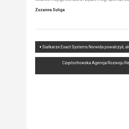
Zuzanna Suliga
Post
Siatkarze Exact Systems Norwida powalczyli, ale
navigation
Częstochowska Agencja Rozwoju Regi