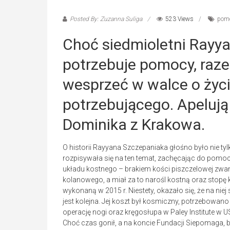
Posted By: Zuzanna Suliga
523 Views
pom
Choć siedmioletni Rayy
potrzebuje pomocy, raz
wesprzeć w walce o życi
potrzebującego. Apelują
Dominika z Krakowa.
O historii Rayyana Szczepaniaka głośno było nie ty
rozpisywała się na ten temat, zachęcając do pomoc
układu kostnego – brakiem kości piszczelowej zwan
kolanowego, a miał za to narośl kostną oraz sto
wykonaną w 2015 r. Niestety, okazało się, że na niej
jest kolejna. Jej koszt był kosmiczny, potrzebowano 
operację nogi oraz kręgosłupa w Paley Institute w US
Choć czas gonił, a na koncie Fundacji Siepomaga, b