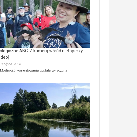
prawdziwy
skarb
natury
[wideo]
ologiczne ABC. Z kamerą wśród nietoperzy
ideo]
30 lipca, 2026
Ekologiczne
Możliwość komentowania
została wyłączona
ABC.
Z
kamerą
wśród
nietoperzy
[wideo]