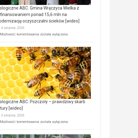
ologiczne ABC. Gmina Wręczyca Wielka z
finansowaniem ponad 15,6 mln na
dernizację oczyszczalni ścieków [wideo]
4 sierpnia, 2026
Ekologiczne
Możliwość komentowania
została wyłączona
ABC.
Gmina
Wręczyca
Wielka
z
dofinansowaniem
ponad
15,6
mln
na
modernizację
oczyszczalni
ścieków
ologiczne ABC. Pszczoły – prawdziwy skarb
[wideo]
tury [wideo]
3 sierpnia, 2026
Ekologiczne
Możliwość komentowania
została wyłączona
ABC.
Pszczoły
–