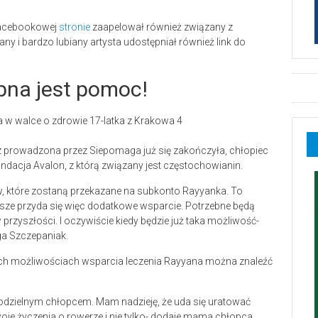
facebookowej
stronie
zaapelował również związany z
any i bardzo lubiany artysta udostępniał również link do
bna jest pomoc!
ecz prowadzona przez Siepomaga już się zakończyła, chłopiec
undacja Avalon, z którą związany jest częstochowianin.
, które zostaną przekazane na subkonto Rayyanka. To
wsze przyda się więc dodatkowe wsparcie. Potrzebne będą
w przyszłości. I oczywiście kiedy będzie już taka możliwość-
ga Szczepaniak.
ych możliwościach wsparcia leczenia Rayyana można znaleźć
odzielnym chłopcem. Mam nadzieję, że uda się uratować
oje życzenia o rowerze i nie tylko- dodaje mama chłopca.