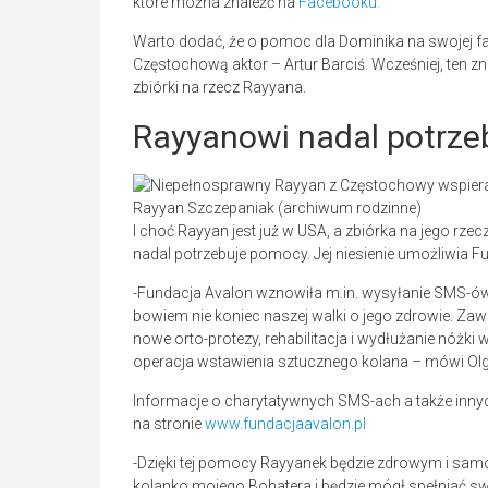
które można znaleźć na
Facebooku.
Warto dodać, że o pomoc dla Dominika na swojej 
Częstochową aktor – Artur Barciś. Wcześniej, ten zn
zbiórki na rzecz Rayyana.
Rayyanowi nadal potrze
Rayyan Szczepaniak (archiwum rodzinne)
I choć Rayyan jest już w USA, a zbiórka na jego rz
nadal potrzebuje pomocy. Jej niesienie umożliwia F
-Fundacja Avalon wznowiła m.in. wysyłanie SMS-ów
bowiem nie koniec naszej walki o jego zdrowie. Za
nowe orto-protezy, rehabilitacja i wydłużanie nóżki 
operacja wstawienia sztucznego kolana – mówi Ol
Informacje o charytatywnych SMS-ach a także inn
na stronie
www.fundacjaavalon.pl
-Dzięki tej pomocy Rayyanek będzie zdrowym i sam
kolanko mojego Bohatera i będzie mógł spełniać sw