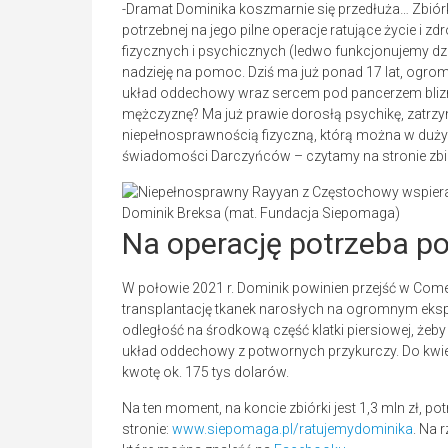
-Dramat Dominika koszmarnie się przedłuża… Zbiórka
potrzebnej na jego pilne operacje ratujące życie i 
fizycznych i psychicznych (ledwo funkcjonujemy dz
nadzieję na pomoc. Dziś ma już ponad 17 lat, ogr
układ oddechowy wraz sercem pod pancerzem blizn
mężczyznę? Ma już prawie dorosłą psychikę, zatrzy
niepełnosprawnością fizyczną, którą można w dużym s
świadomości Darczyńców – czytamy na stronie zbió
Dominik Breksa (mat. Fundacja Siepomaga)
Na operację potrzeba p
W połowie 2021 r. Dominik powinien przejść w Come
transplantację tkanek narosłych na ogromnym eksp
odległość na środkową część klatki piersiowej, żeb
układ oddechowy z potwornych przykurczy. Do kwiet
kwotę ok. 175 tys dolarów.
Na ten moment, na koncie zbiórki jest 1,3 mln zł, p
stronie:
www.siepomaga.pl/ratujemydominika
. Na 