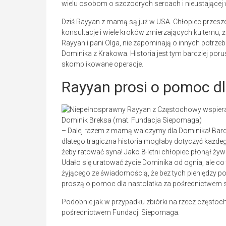
wielu osobom o szczodrych sercach i nieustającej 
Dziś Rayyan z mamą są już w USA. Chłopiec przeszedł
konsultacje i wiele kroków zmierzających ku temu, 
Rayyan i pani Olga, nie zapominają o innych potrzeb
Dominika z Krakowa. Historia jest tym bardziej por
skomplikowane operacje.
Rayyan prosi o pomoc d
Dominik Breksa (mat. Fundacja Siepomaga)
– Dalej razem z mamą walczymy dla Dominika! Bar
dlatego tragiczna historia mogłaby dotyczyć każd
żeby ratować syna! Jako 8-letni chłopiec płonął żyw
Udało się uratować życie Dominika od ognia, ale co t
żyjącego ze świadomością, że bez tych pieniędzy
proszą o pomoc dla nastolatka za pośrednictwem 
Podobnie jak w przypadku zbiórki na rzecz częstoch
pośrednictwem Fundacji Siepomaga.