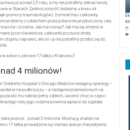
 trwa już ponad 2,5 roku, a my nie potrafimy zebrać kwoty
zdrowie w Stanach Zjednoczonych! Jesteśmy u kresu sił
ięki pomocy traumatologów). Dominik traci całkowitą
Ek
omne problemy z oddechem przez potwornie przykurczony cały
kt
owców i zrostów. Jak ma rosnąć? Jak ma się zmienić w
mane życie rówieśnicze, całkowite poczucie straty
topniu naprawić, ale on i ja nie potrafimy przebić się do
rki.
onad 4 milionów!
r Children’s Hospital U Chicago Medicine następną operację –
anderze na podbrzuszu – a następnie przeniesionych na
y pozwolić mu nabrać pełny oddech, uwolnić choć w części
nia tego roku jego rodzina powinna wpłacić do szpitala
otrzeba jeszcze… ponad 3 milionów. Można ją znaleźć na
rzecz 17-latka prowadzone są również aukcje charytatywne,