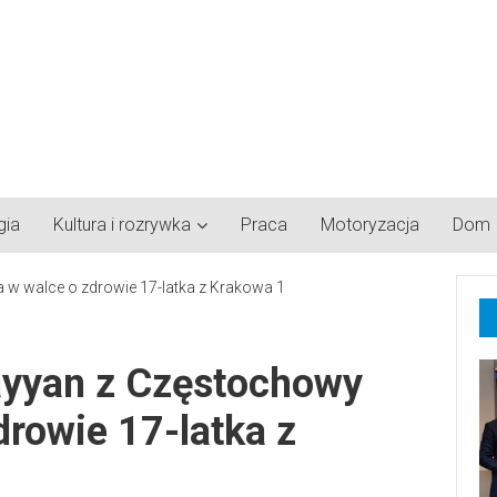
gia
Kultura i rozrywka
Praca
Motoryzacja
Dom
ayyan z Częstochowy
drowie 17-latka z