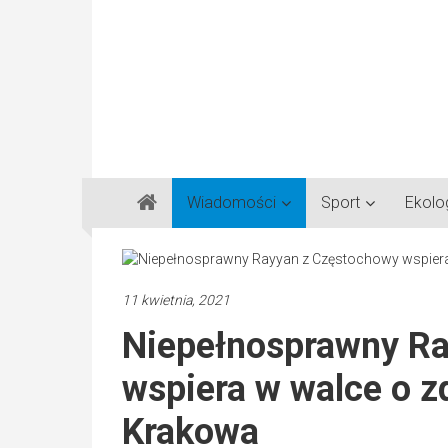
Gazeta
Wiadomości
Sport
Ekolo
Regionalna
Częstochowa,
Kłobuck,
Lubliniec,
11 kwietnia, 2021
Myszków
Niepełnosprawny R
wspiera w walce o z
Krakowa