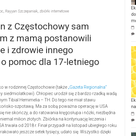
Ek
oc
,
Rayyan Szczepaniak
,
zbiórki internetowe
do
mo
an z Częstochowy sam
em z mamą postanowili
e i zdrowie innego
 o pomoc dla 17-letniego
lko w rodzinnej Częstochowie (także
„Gazeta Regionalna”
y siedmiolatkowi). Chłopiec urodził się z bardzo rzadką wadą
ym Tibial Hemimelia – TH. Do tego nie miał stawu
Ek
pę końsko-szpotawą. Ma za sobą poważna operację w USA
na
 się nie skończy, a do ratowania kręgosłupa i nóżki, niezbędna
niemal milion złotych. Zbiórka na kontynuację leczenia i
A trwała od 2018 r. Finał przypadł na listopad ubiegłego roku.
rakowało jeszcze setek tysięcy, udało się. Wszystko dzięki