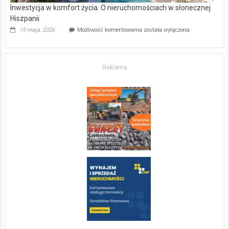
Inwestycja w komfort życia. O nieruchomościach w słonecznej
Hiszpanii
Inwestycja
15 maja, 2026
Możliwość komentowania
została wyłączona
w komfort
życia.
O nieruchomościach
w słonecznej
Reklama
Hiszpanii