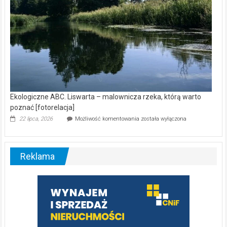
Ekologiczne ABC. Liswarta – malownicza rzeka, którą warto
poznać [fotorelacja]
Ekologiczne
22 lipca, 2026
Możliwość komentowania
została wyłączona
ABC.
Liswarta
–
malownicza
Reklama
rzeka,
którą
warto
poznać
[fotorelacja]