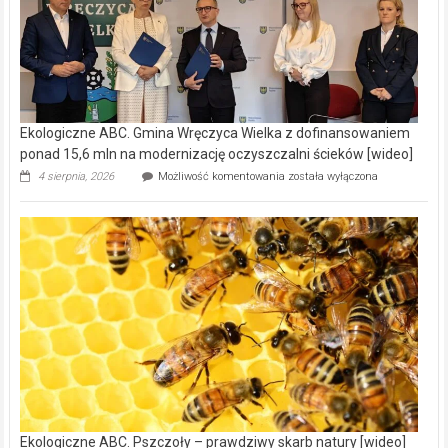
Ekologiczne ABC. Gmina Wręczyca Wielka z dofinansowaniem
ponad 15,6 mln na modernizację oczyszczalni ścieków [wideo]
Ekologiczne
4 sierpnia, 2026
Możliwość komentowania
została wyłączona
ABC.
Gmina
Wręczyca
Wielka
z
dofinansowaniem
ponad
15,6
mln
na
modernizację
oczyszczalni
ścieków
[wideo]
Ekologiczne ABC. Pszczoły – prawdziwy skarb natury [wideo]