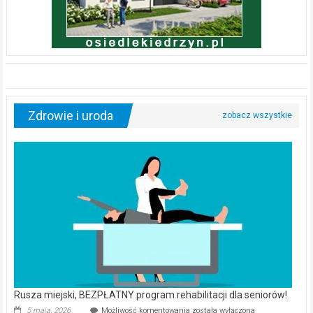
Zdrowie i uroda
Rusza miejski, BEZPŁATNY program rehabilitacji dla seniorów!
Rusza
5 maja, 2026
Możliwość komentowania
została wyłączona