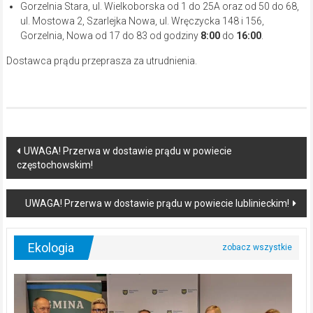
Gorzelnia Stara, ul. Wielkoborska od 1 do 25A oraz od 50 do 68,
ul. Mostowa 2, Szarlejka Nowa, ul. Wręczycka 148 i 156,
Gorzelnia, Nowa od 17 do 83 od godziny
8:00
do
16:00
.
Dostawca prądu przeprasza za utrudnienia.
Post
UWAGA! Przerwa w dostawie prądu w powiecie
częstochowskim!
navigation
UWAGA! Przerwa w dostawie prądu w powiecie lublinieckim!
Ekologia