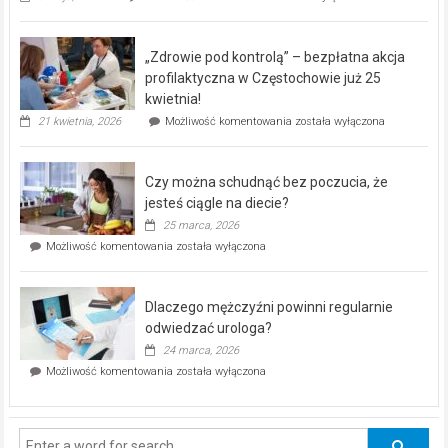
miejski,
BEZPŁATNY
program
„Zdrowie pod kontrolą” – bezpłatna akcja
rehabilitacji
dla
profilaktyczna w Częstochowie już 25
seniorów!
kwietnia!
„Zdrowie
21 kwietnia, 2026
Możliwość komentowania
została wyłączona
pod
kontrolą”
–
Czy można schudnąć bez poczucia, że
bezpłatna
akcja
jesteś ciągle na diecie?
profilaktyczna
25 marca, 2026
w
Czy
Możliwość komentowania
została wyłączona
Częstochowie
można
już
schudnąć
25
bez
kwietnia!
Dlaczego mężczyźni powinni regularnie
poczucia,
że
odwiedzać urologa?
jesteś
24 marca, 2026
ciągle
Dlaczego
Możliwość komentowania
została wyłączona
na
mężczyźni
diecie?
powinni
regularnie
odwiedzać