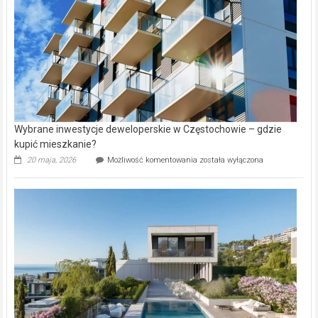
Aniołowskim
Wybrane inwestycje deweloperskie w Częstochowie – gdzie
kupić mieszkanie?
Wybrane
20 maja, 2026
Możliwość komentowania
została wyłączona
inwestycje
deweloperskie
w Częstochowie
–
gdzie
kupić
mieszkanie?