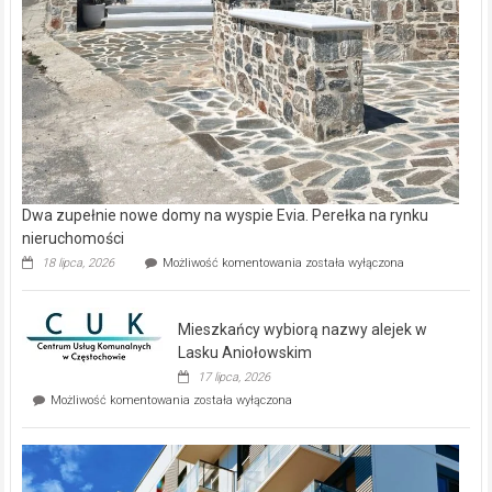
Dwa zupełnie nowe domy na wyspie Evia. Perełka na rynku
nieruchomości
Dwa
18 lipca, 2026
Możliwość komentowania
została wyłączona
zupełnie
nowe
domy
Mieszkańcy wybiorą nazwy alejek w
na
wyspie
Lasku Aniołowskim
Evia.
17 lipca, 2026
Perełka
Mieszkańcy
Możliwość komentowania
została wyłączona
na
wybiorą
rynku
nazwy
nieruchomości
alejek
w
Lasku