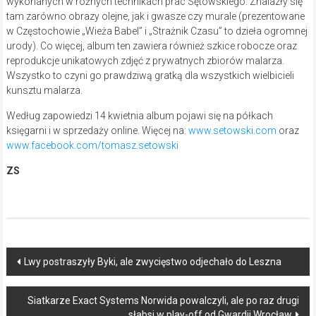
wykonanych w różnych technikach prac Sętowskiego. Znalazły się
tam zarówno obrazy olejne, jak i gwasze czy murale (prezentowane
w Częstochowie „Wieża Babel” i „Strażnik Czasu” to dzieła ogromnej
urody). Co więcej, album ten zawiera również szkice robocze oraz
reprodukcje unikatowych zdjęć z prywatnych zbiorów malarza.
Wszystko to czyni go prawdziwą gratką dla wszystkich wielbicieli
kunsztu malarza.
Według zapowiedzi 14 kwietnia album pojawi się na półkach
księgarni i w sprzedaży online. Więcej na:
www.setowski.com
oraz
www.facebook.com/tomasz.setowski
ZS
Post
Lwy postraszyły Byki, ale zwycięstwo odjechało do Leszna
navigation
Siatkarze Exact Systems Norwida powalczyli, ale po raz drugi
słabsi w play-off od Gwardii Wrocław