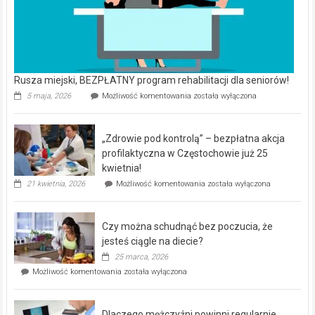
Rusza miejski, BEZPŁATNY program rehabilitacji dla seniorów!
Rusza
5 maja, 2026
Możliwość komentowania
została wyłączona
miejski,
BEZPŁATNY
program
„Zdrowie pod kontrolą” – bezpłatna akcja
rehabilitacji
dla
profilaktyczna w Częstochowie już 25
seniorów!
kwietnia!
„Zdrowie
21 kwietnia, 2026
Możliwość komentowania
została wyłączona
pod
kontrolą”
–
Czy można schudnąć bez poczucia, że
bezpłatna
akcja
jesteś ciągle na diecie?
profilaktyczna
25 marca, 2026
w
Czy
Możliwość komentowania
została wyłączona
Częstochowie
można
już
schudnąć
25
bez
kwietnia!
Dlaczego mężczyźni powinni regularnie