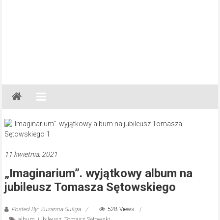
Gazeta
Regionalna
Częstochowa,
Kłobuck,
Lubliniec,
11 kwietnia, 2021
Myszków
„Imaginarium”. wyjątkowy album na
jubileusz Tomasza Sętowskiego
Posted By: Zuzanna Suliga
528 Views
album
,
jubileusz
,
Tomasz Sętowski