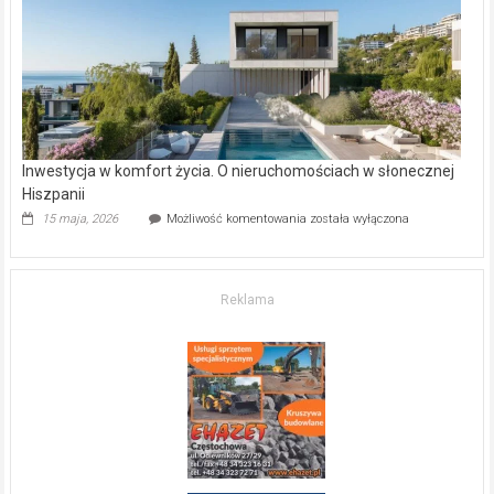
kupić
mieszkanie?
Inwestycja w komfort życia. O nieruchomościach w słonecznej
Hiszpanii
Inwestycja
15 maja, 2026
Możliwość komentowania
została wyłączona
w komfort
życia.
O nieruchomościach
w słonecznej
Reklama
Hiszpanii