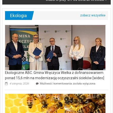
Ekologia
Ekologiczne ABC. Gmina Wręczyca Wielka z dofinansowaniem
ponad 15,6 mln na modernizację oczyszczalni ścieków [wideo]
Ekologiczne
4 sierpnia, 2026
Możliwość komentowania
została wyłączona
ABC.
Gmina
Wręczyca
Wielka
z
dofinansowaniem
ponad