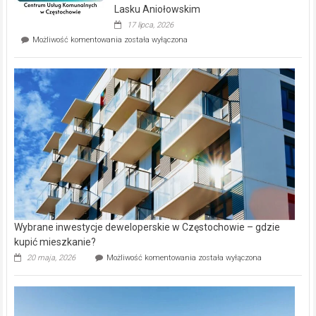
wyspie
Lasku Aniołowskim
Evia.
17 lipca, 2026
Perełka
Mieszkańcy
Możliwość komentowania
została wyłączona
na
wybiorą
rynku
nazwy
nieruchomości
alejek
w
Lasku
Aniołowskim
Wybrane inwestycje deweloperskie w Częstochowie – gdzie
kupić mieszkanie?
Wybrane
20 maja, 2026
Możliwość komentowania
została wyłączona
inwestycje
deweloperskie
w Częstochowie
–
gdzie