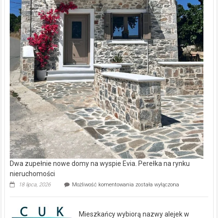
Dwa zupełnie nowe domy na wyspie Evia. Perełka na rynku
nieruchomości
Dwa
18 lipca, 2026
Możliwość komentowania
została wyłączona
zupełnie
nowe
domy
Mieszkańcy wybiorą nazwy alejek w
na