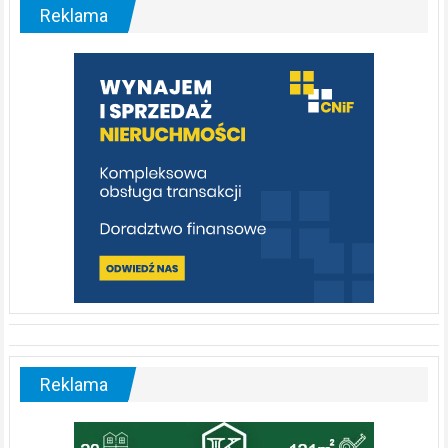
malownicza
Reklama
rzeka,
którą
warto
poznać
[fotorelacja]
Reklama