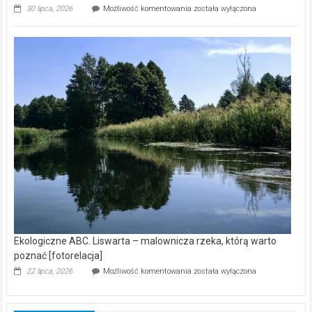
Ekologiczne
30 lipca, 2026
Możliwość komentowania
została wyłączona
ABC.
Z
kamerą
wśród
nietoperzy
[wideo]
Ekologiczne ABC. Liswarta – malownicza rzeka, którą warto
poznać [fotorelacja]
Ekologiczne
22 lipca, 2026
Możliwość komentowania
została wyłączona
ABC.
Liswarta
–